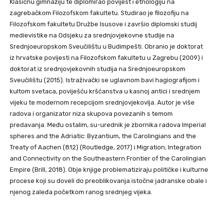
Klasičnu gimnaziju te diplomirao povijest i etnologiju na
zagrebačkom Filozofskom fakultetu. Studirao je filozofiju na
Filozofskom fakultetu Družbe Isusove i završio diplomski studij
medievistike na Odsjeku za srednjovjekovne studije na
Srednjoeuropskom Sveučilištu u Budimpešti. Obranio je doktorat
iz hrvatske povijesti na Filozofskom fakultetu u Zagrebu (2009) i
doktorat iz srednjovjekovnih studija na Srednjoeuropskom
Sveučilištu (2015). Istraživački se uglavnom bavi hagiografijom i
kultom svetaca, poviješću kršćanstva u kasnoj antici i srednjem
vijeku te modernom recepcijom srednjovjekovlja. Autor je više
radova i organizator niza skupova povezanih s temom
predavanja. Među ostalim, su-urednik je zbornika radova Imperial
spheres and the Adriatic: Byzantium, the Carolingians and the
Treaty of Aachen (812) (Routledge, 2017) i Migration, Integration
and Connectivity on the Southeastern Frontier of the Carolingian
Empire (Brill, 2018). Obje knjige problematiziraju političke i kulturne
procese koji su doveli do preoblikovanja istočne jadranske obale i
njenog zaleđa početkom ranog srednjeg vijeka.