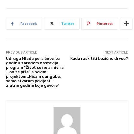
Facebook
Twitter
Pinterest
PREVIOUS ARTICLE
NEXT ARTICLE
Udruga Mlada pera četvrtu
Kada raskititi božićno drvce?
godinu zaredom nastavlja
program “Život se ne arhivira
– on se piše” s novim
projektom „Nisam danguba,
samo stvaram povijest –
zlatne godine koje govore“