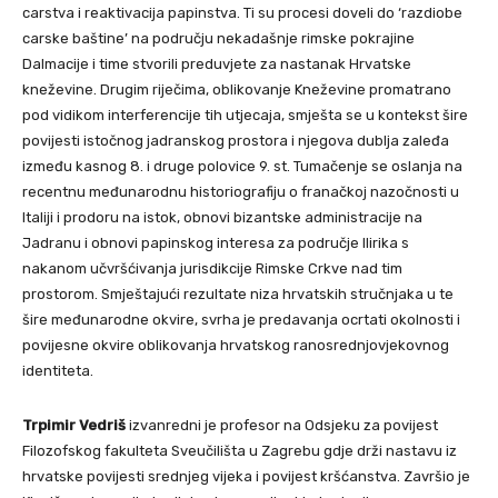
carstva i reaktivacija papinstva. Ti su procesi doveli do ‘razdiobe
carske baštine’ na području nekadašnje rimske pokrajine
Dalmacije i time stvorili preduvjete za nastanak Hrvatske
kneževine. Drugim riječima, oblikovanje Kneževine promatrano
pod vidikom interferencije tih utjecaja, smješta se u kontekst šire
povijesti istočnog jadranskog prostora i njegova dublja zaleđa
između kasnog 8. i druge polovice 9. st. Tumačenje se oslanja na
recentnu međunarodnu historiografiju o franačkoj nazočnosti u
Italiji i prodoru na istok, obnovi bizantske administracije na
Jadranu i obnovi papinskog interesa za područje Ilirika s
nakanom učvršćivanja jurisdikcije Rimske Crkve nad tim
prostorom. Smještajući rezultate niza hrvatskih stručnjaka u te
šire međunarodne okvire, svrha je predavanja ocrtati okolnosti i
povijesne okvire oblikovanja hrvatskog ranosrednjovjekovnog
identiteta.
Trpimir Vedriš
izvanredni je profesor na Odsjeku za povijest
Filozofskog fakulteta Sveučilišta u Zagrebu gdje drži nastavu iz
hrvatske povijesti srednjeg vijeka i povijest kršćanstva. Završio je