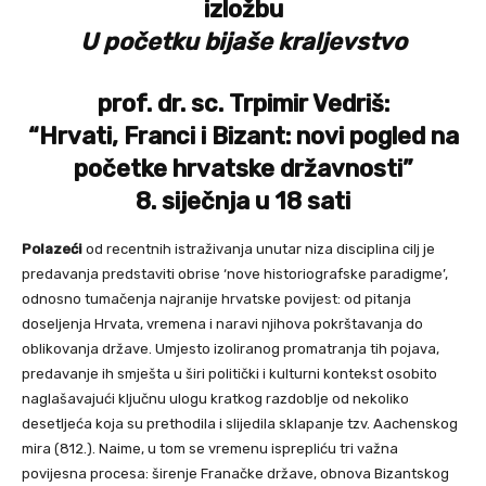
izložbu
U početku bijaše kraljevstvo
prof. dr. sc. Trpimir Vedriš:
“Hrvati, Franci i Bizant: novi pogled na
početke hrvatske državnosti”
8. siječnja u 18 sati
Polazeći
od recentnih istraživanja unutar niza disciplina cilj je
predavanja predstaviti obrise ‘nove historiografske paradigme’,
odnosno tumačenja najranije hrvatske povijest: od pitanja
doseljenja Hrvata, vremena i naravi njihova pokrštavanja do
oblikovanja države. Umjesto izoliranog promatranja tih pojava,
predavanje ih smješta u širi politički i kulturni kontekst osobito
naglašavajući ključnu ulogu kratkog razdoblje od nekoliko
desetljeća koja su prethodila i slijedila sklapanje tzv. Aachenskog
mira (812.). Naime, u tom se vremenu isprepliću tri važna
povijesna procesa: širenje Franačke države, obnova Bizantskog