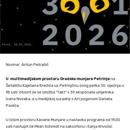
Novinar Antun Petračić
U multimedijskom prostoru Gradske munjare Petrinje
na
Šetalištu Kajetana Knežića uz Petrinjčicu ovog petka 30. siječnja u
18 sati otvorit će se izložba “Takt” s 39 eksponata umjetnika
Ivana Novaka, a u medijskoj suradnji s Art pogonom Daniela
Pavlića.
U istom prostoru Kavane Munjare u nastavku programa od 19,00
sati nastupit će Milan Schmidt na saksofonu i Sanja Krivošić.