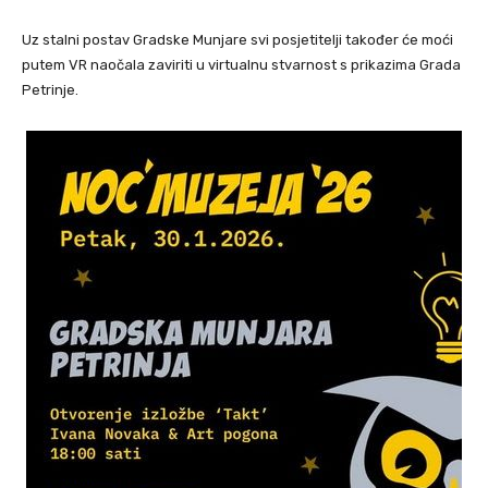
Uz stalni postav Gradske Munjare svi posjetitelji također će moći
putem VR naočala zaviriti u virtualnu stvarnost s prikazima Grada
Petrinje.