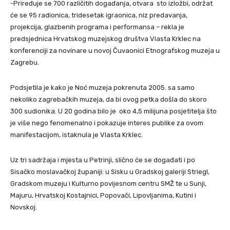
-Priređuje se 700 različitih događanja, otvara sto izložbi, održat
će se 95 radionica, tridesetak igraonica, niz predavanja,
projekcija, glazbenih programa i performansa – rekla je
predsjednica Hrvatskog muzejskog društva Vlasta Krklec na
konferenciji za novinare u novoj Čuvaonici Etnografskog muzeja u
Zagrebu.
Podsjetila je kako je Noć muzeja pokrenuta 2005. sa samo
nekoliko zagrebačkih muzeja, da bi ovog petka došla do skoro
300 sudionika. U 20 godina bilo je oko 4,5 milijuna posjetitelja što
je više nego fenomenalno i pokazuje interes publike za ovom
manifestacijom, istaknula je Vlasta Krklec.
Uz tri sadržaja i mjesta u Petrinji, slično će se događati i po
Sisačko moslavačkoj županiji: u Sisku u Gradskoj galeriji Striegl,
Gradskom muzeju i Kulturno povijesnom centru SMŽ te u Sunji,
Majuru, Hrvatskoj Kostajnici, Popovači, Lipovljanima, Kutini i
Novskoj.