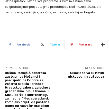
Uz besplatan ulaz na sve programe u svim mjestima, tako
će gledateljima-posjetiteljima predstojeća Noć muzeja 2026. biti
raznovrsna, zanimljiva, poučna, aktualna, sadržajna, bogata…
Facebook
Twitter
Pinterest
PREVIOUS ARTICLE
NEXT ARTICLE
Dušica Radojčić, saborska
Sisak dobiva 12 novih
zastupnica Možemo! i
niskopodnih autobusa
predsjednica Odbora za
zaštitu okoliša i prirode
Hrvatskog sabora, zajedno s
građanskim inicijativama u
Sisku održala konferenciju
za medije: “Megaperadarski
kompleks prijeti da postane
jedno od najvećih ekoloških