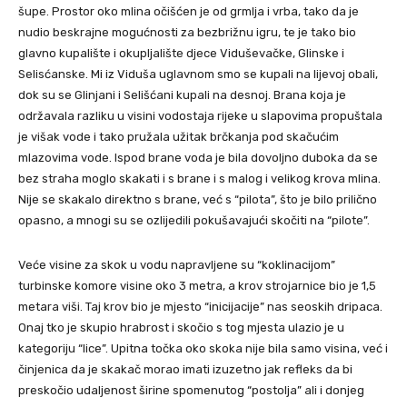
šupe. Prostor oko mlina očišćen je od grmlja i vrba, tako da je
nudio beskrajne mogućnosti za bezbrižnu igru, te je tako bio
glavno kupalište i okupljalište djece Viduševačke, Glinske i
Selisćanske. Mi iz Viduša uglavnom smo se kupali na lijevoj obali,
dok su se Glinjani i Selišćani kupali na desnoj. Brana koja je
održavala razliku u visini vodostaja rijeke u slapovima propuštala
je višak vode i tako pružala užitak brčkanja pod skačućim
mlazovima vode. Ispod brane voda je bila dovoljno duboka da se
bez straha moglo skakati i s brane i s malog i velikog krova mlina.
Nije se skakalo direktno s brane, već s “pilota”, što je bilo prilično
opasno, a mnogi su se ozlijedili pokušavajući skočiti na “pilote”.
Veće visine za skok u vodu napravljene su “koklinacijom”
turbinske komore visine oko 3 metra, a krov strojarnice bio je 1,5
metara viši. Taj krov bio je mjesto “inicijacije” nas seoskih dripaca.
Onaj tko je skupio hrabrost i skočio s tog mjesta ulazio je u
kategoriju “lice”. Upitna točka oko skoka nije bila samo visina, već i
činjenica da je skakač morao imati izuzetno jak refleks da bi
preskočio udaljenost širine spomenutog “postolja” ali i donjeg