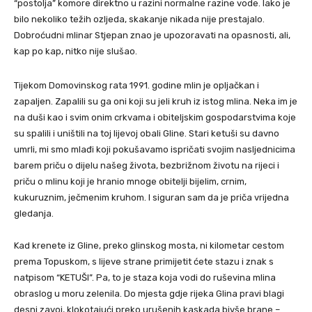
“postolja” komore direktno u razini normalne razine vode. Iako je
bilo nekoliko težih ozljeda, skakanje nikada nije prestajalo.
Dobroćudni mlinar Stjepan znao je upozoravati na opasnosti, ali,
kap po kap, nitko nije slušao.
Tijekom Domovinskog rata 1991. godine mlin je opljačkan i
zapaljen. Zapalili su ga oni koji su jeli kruh iz istog mlina. Neka im je
na duši kao i svim onim crkvama i obiteljskim gospodarstvima koje
su spalili i uništili na toj lijevoj obali Gline. Stari ketuši su davno
umrli, mi smo mlađi koji pokušavamo ispričati svojim nasljednicima
barem priču o dijelu našeg života, bezbrižnom životu na rijeci i
priču o mlinu koji je hranio mnoge obitelji bijelim, crnim,
kukuruznim, ječmenim kruhom. I siguran sam da je priča vrijedna
gledanja.
Kad krenete iz Gline, preko glinskog mosta, ni kilometar cestom
prema Topuskom, s lijeve strane primijetit ćete stazu i znak s
natpisom “KETUŠI”. Pa, to je staza koja vodi do ruševina mlina
obraslog u moru zelenila. Do mjesta gdje rijeka Glina pravi blagi
desni zavoj, klokotajući preko urušenih kaskada bivše brane –