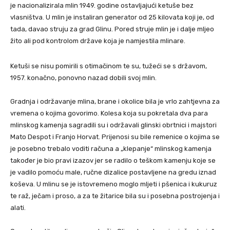
je nacionalizirala mlin 1949. godine ostavljajući ketuše bez
vlasništva. U mlin je instaliran generator od 25 kilovata koji je, od
tada, davao struju za grad Glinu. Pored struje mlin je i dalje mljeo
žito ali pod kontrolom države koja je namjestila mlinare.
Ketuši se nisu pomirili s otimačinom te su, tužeći se s državom,
1957. konačno, ponovno nazad dobili svoj mlin.
Gradnja i održavanje mlina, brane i okolice bila je vrlo zahtjevna za
vremena o kojima govorimo. Kolesa koja su pokretala dva para
mlinskog kamenja sagradili su i održavali glinski obrtnici i majstori
Mato Despot i Franjo Horvat. Prijenosi su bile remenice o kojima se
je posebno trebalo voditi računa a „klepanje“ mlinskog kamenja
također je bio pravi izazov jer se radilo o teškom kamenju koje se
je vadilo pomoću male, ručne dizalice postavljene na gredu iznad
koševa. U mlinu se je istovremeno moglo mljeti i pšenica i kukuruz
te raž, ječam i proso, a za te žitarice bila su i posebna postrojenja i
alati.