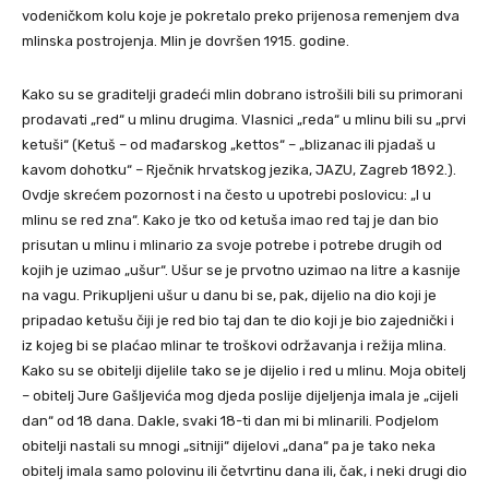
vodeničkom kolu koje je pokretalo preko prijenosa remenjem dva
mlinska postrojenja. Mlin je dovršen 1915. godine.
Kako su se graditelji gradeći mlin dobrano istrošili bili su primorani
prodavati „red“ u mlinu drugima. Vlasnici „reda“ u mlinu bili su „prvi
ketuši“ (Ketuš – od mađarskog „kettos“ – „blizanac ili pjadaš u
kavom dohotku“ – Rječnik hrvatskog jezika, JAZU, Zagreb 1892.).
Ovdje skrećem pozornost i na često u upotrebi poslovicu: „I u
mlinu se red zna“. Kako je tko od ketuša imao red taj je dan bio
prisutan u mlinu i mlinario za svoje potrebe i potrebe drugih od
kojih je uzimao „ušur“. Ušur se je prvotno uzimao na litre a kasnije
na vagu. Prikupljeni ušur u danu bi se, pak, dijelio na dio koji je
pripadao ketušu čiji je red bio taj dan te dio koji je bio zajednički i
iz kojeg bi se plaćao mlinar te troškovi održavanja i režija mlina.
Kako su se obitelji dijelile tako se je dijelio i red u mlinu. Moja obitelj
– obitelj Jure Gašljevića mog djeda poslije dijeljenja imala je „cijeli
dan“ od 18 dana. Dakle, svaki 18-ti dan mi bi mlinarili. Podjelom
obitelji nastali su mnogi „sitniji“ dijelovi „dana“ pa je tako neka
obitelj imala samo polovinu ili četvrtinu dana ili, čak, i neki drugi dio