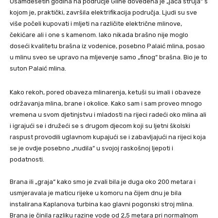
Osamdesetih godina na područje Gline dovedena je „jača struja“ s
kojom je, praktički, završila elektrifikacija područja. Ljudi su sve
više počeli kupovati i mljeti na različite električne mlinove,
čekićare ali i one s kamenom. Iako nikada brašno nije moglo
doseći kvalitetu brašna iz vodenice, posebno Palaić mlina, posao
u mlinu sveo se upravo na mljevenje samo „finog“ brašna. Bio je to
suton Palaić mlina.
Kako rekoh, pored obaveza mlinarenja, ketuši su imali i obaveze
održavanja mlina, brane i okolice. Kako sam i sam proveo mnogo
vremena u svom djetinjstvu i mladosti na rijeci radeći oko mlina ali
i igrajući se i družeći se s drugom djecom koji su ljetni školski
raspust provodili uglavnom kupajući se i zabavljajući na rijeci koja
se je ovdje posebno „nudila“ u svojoj raskošnoj ljepoti i
podatnosti.
Brana ili „graja“ kako smo je zvali bila je duga oko 200 metara i
usmjeravala je maticu rijeke u komoru na čijem dnu je bila
instalirana Kaplanova turbina kao glavni pogonski stroj mlina.
Brana je činila razliku razine vode od 2,5 metara pri normalnom