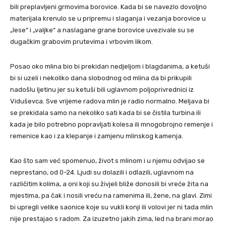
bili preplavljeni grmovima borovice. Kada bi se navezlo dovoljno
materijala krenulo se u pripremu i slaganja i vezanja borovice u
„lese“ i „valjke“ a naslagane grane borovice uvezivale su se
dugačkim grabovim prutevima i vrbovim likom.
Posao oko mlina bio bi prekidan nedjeljom i blagdanima, a ketuši
bi si uzeli i nekoliko dana slobodnog od mlina da bi prikupili
nadošlu ljetinu jer su ketuši bili uglavnom poljoprivrednici iz
Viduševca. Sve vrijeme radova mlin je radio normalno. Meljava bi
se prekidala samo na nekoliko sati kada bi se čistila turbina ili
kada je bilo potrebno popravljati kolesa ili mnogobrojno remenje i
remenice kao i za klepanje i zamjenu mlinskog kamenja.
Kao što sam već spomenuo, život s mlinom i u njemu odvijao se
neprestano, od 0-24. Ljudi su dolazili i odlazili, uglavnom na
različitim kolima, a oni koji su živjeli bliže donosili bi vreće žita na
mjestima, pa čak i nosili vreću na ramenima ili, žene, na glavi. Zimi
bi upregli velike saonice koje su vukli konji ili volovi jer ni tada mlin
nije prestajao s radom. Za izuzetno jakih zima, led na brani morao