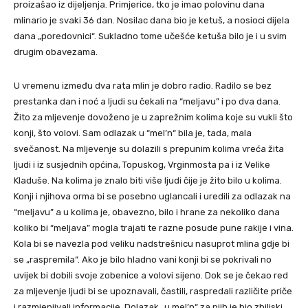
proizašao iz dijeljenja. Primjerice, tko je imao polovinu dana
mlinario je svaki 36 dan. Nosilac dana bio je ketuš, a nosioci dijela
dana „poredovnici“. Sukladno tome učešće ketuša bilo je i u svim
drugim obavezama.
U vremenu između dva rata mlin je dobro radio. Radilo se bez
prestanka dan i noć a ljudi su čekali na “meljavu” i po dva dana.
Žito za mljevenje dovoženo je u zaprežnim kolima koje su vukli što
konji, što volovi. Sam odlazak u “mel’n“ bila je, tada, mala
svečanost. Na mljevenje su dolazili s prepunim kolima vreća žita
ljudi i iz susjednih općina, Topuskog, Vrginmosta pa i iz Velike
Kladuše. Na kolima je znalo biti više ljudi čije je žito bilo u kolima.
Konji i njihova orma bi se posebno uglancali i uredili za odlazak na
“meljavu” a u kolima je, obavezno, bilo i hrane za nekoliko dana
koliko bi “meljava” mogla trajati te razne posude pune rakije i vina.
Kola bi se navezla pod veliku nadstrešnicu nasuprot mlina gdje bi
se „raspremila“. Ako je bilo hladno vani konji bi se pokrivali no
uvijek bi dobili svoje zobenice a volovi sijeno. Dok se je čekao red
za mljevenje ljudi bi se upoznavali, častili, raspredali različite priče
i razmjenjivali informacije. Dolazak „u mel’n“ za njih je bio zbiljski