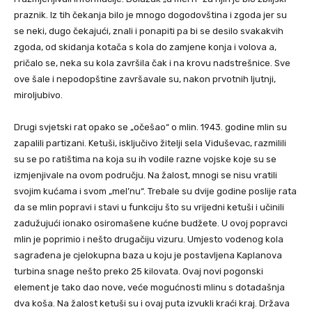
praznik. Iz tih čekanja bilo je mnogo dogodovština i zgoda jer su
se neki, dugo čekajući, znali i ponapiti pa bi se desilo svakakvih
zgoda, od skidanja kotača s kola do zamjene konja i volova a,
pričalo se, neka su kola završila čak i na krovu nadstrešnice. Sve
ove šale i nepodopštine završavale su, nakon prvotnih ljutnji,
miroljubivo.
Drugi svjetski rat opako se „očešao“ o mlin. 1943. godine mlin su
zapalili partizani. Ketuši, isključivo žitelji sela Viduševac, razmilili
su se po ratištima na koja su ih vodile razne vojske koje su se
izmjenjivale na ovom području. Na žalost, mnogi se nisu vratili
svojim kućama i svom „mel’nu“. Trebale su dvije godine poslije rata
da se mlin popravi i stavi u funkciju što su vrijedni ketuši i učinili
zadužujući ionako osiromašene kućne budžete. U ovoj popravci
mlin je poprimio i nešto drugačiju vizuru. Umjesto vodenog kola
sagrađena je cjelokupna baza u koju je postavljena Kaplanova
turbina snage nešto preko 25 kilovata. Ovaj novi pogonski
element je tako dao nove, veće mogućnosti mlinu s dotadašnja
dva koša. Na žalost ketuši su i ovaj puta izvukli kraći kraj. Država