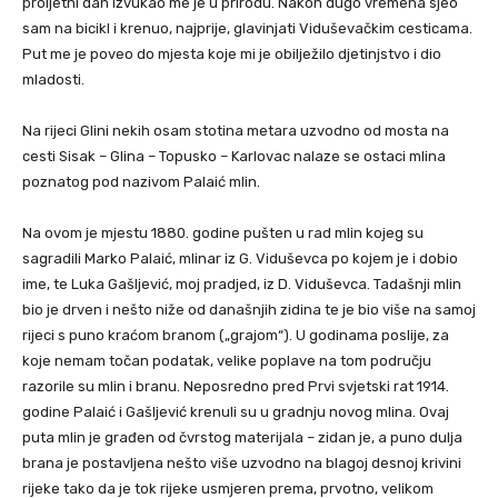
proljetni dan izvukao me je u prirodu. Nakon dugo vremena sjeo
sam na bicikl i krenuo, najprije, glavinjati Viduševačkim cesticama.
Put me je poveo do mjesta koje mi je obilježilo djetinjstvo i dio
mladosti.
Na rijeci Glini nekih osam stotina metara uzvodno od mosta na
cesti Sisak – Glina – Topusko – Karlovac nalaze se ostaci mlina
poznatog pod nazivom Palaić mlin.
Na ovom je mjestu 1880. godine pušten u rad mlin kojeg su
sagradili Marko Palaić, mlinar iz G. Viduševca po kojem je i dobio
ime, te Luka Gašljević, moj pradjed, iz D. Viduševca. Tadašnji mlin
bio je drven i nešto niže od današnjih zidina te je bio više na samoj
rijeci s puno kraćom branom („grajom“). U godinama poslije, za
koje nemam točan podatak, velike poplave na tom području
razorile su mlin i branu. Neposredno pred Prvi svjetski rat 1914.
godine Palaić i Gašljević krenuli su u gradnju novog mlina. Ovaj
puta mlin je građen od čvrstog materijala – zidan je, a puno dulja
brana je postavljena nešto više uzvodno na blagoj desnoj krivini
rijeke tako da je tok rijeke usmjeren prema, prvotno, velikom