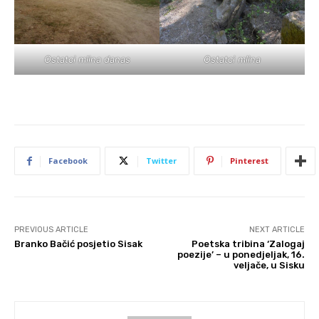
Ostatci mlina danas
Ostatci mlina
Facebook
Twitter
Pinterest
PREVIOUS ARTICLE
NEXT ARTICLE
Branko Bačić posjetio Sisak
Poetska tribina ‘Zalogaj
poezije’ – u ponedjeljak, 16.
veljače, u Sisku