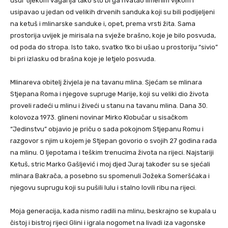
ušur tijekom vaganja tako što bi ga hvatao limenim vijkom i
usipavao u jedan od velikih drvenih sanduka koji su bili podijeljeni
na ketuš i mlinarske sanduke i, opet, prema vrsti žita. Sama
prostorija uvijek je mirisala na svježe brašno, koje je bilo posvuda,
od poda do stropa. Isto tako, svatko tko bi ušao u prostoriju “sivio”
bi pri izlasku od brašna koje je letjelo posvuda.
Mlinareva obitelj živjela je na tavanu mlina. Sjećam se mlinara
Stjepana Roma i njegove supruge Marije, koji su veliki dio života
proveli radeći u mlinu i živeći u stanu na tavanu mlina. Dana 30.
kolovoza 1973. glineni novinar Mirko Klobučar u sisačkom
“Jedinstvu” objavio je priču o sada pokojnom Stjepanu Romu i
razgovor s njim u kojem je Stjepan govorio o svojih 27 godina rada
na mlinu. O ljepotama i teškim trenucima života na rijeci. Najstariji
Ketuš, stric Marko Gašljević i moj djed Juraj također su se sjećali
mlinara Bakrača, a posebno su spomenuli Jožeka Someršćaka i
njegovu suprugu koji su pušili lulu i stalno lovili ribu na rijeci.
Moja generacija, kada nismo radili na mlinu, beskrajno se kupala u
čistoj i bistroj rijeci Glini i igrala nogomet na livadi iza vagonske