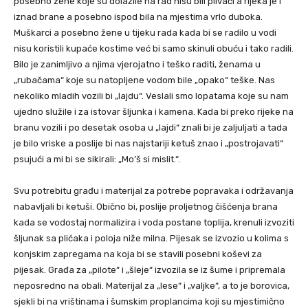
posebno žene koje su dolazile na rad nisu bili plivači a rijeka je i
iznad brane a posebno ispod bila na mjestima vrlo duboka.
Muškarci a posebno žene u tijeku rada kada bi se radilo u vodi
nisu koristili kupaće kostime već bi samo skinuli obuću i tako radili.
Bilo je zanimljivo a njima vjerojatno i teško raditi, ženama u
„rubačama“ koje su natopljene vodom bile „opako“ teške. Nas
nekoliko mladih vozili bi „lajdu“. Veslali smo lopatama koje su nam
ujedno služile i za istovar šljunka i kamena. Kada bi preko rijeke na
branu vozili i po desetak osoba u „lajdi“ znali bi je zaljuljati a tada
je bilo vriske a poslije bi nas najstariji ketuš znao i „postrojavati“
psujući a mi bi se sikirali: „Mo’š si mislit.“.
Svu potrebitu građu i materijal za potrebe popravaka i održavanja
nabavljali bi ketuši. Obično bi, poslije proljetnog čišćenja brana
kada se vodostaj normalizira i voda postane toplija, krenuli izvoziti
šljunak sa plićaka i poloja niže milna. Pijesak se izvozio u kolima s
konjskim zapregama na koja bi se stavili posebni koševi za
pijesak. Građa za „pilote“ i „šleje“ izvozila se iz šume i pripremala
neposredno na obali. Materijal za „lese“ i „valjke“, a to je borovica,
sjekli bi na vrištinama i šumskim proplancima koji su mjestimično