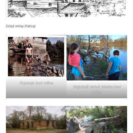
Crtež mlina (Falica)
Kupanje kod mlina
Najmlađi ketuš Matko kod
mlina