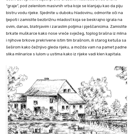
“graje”, pod zelenilom masivnih vrba koje se klanjaju kao da piju
bistru vodu rijeke. Sjednite u duboku hladovinu, odmorite oči na
ljepoti i zamislite bezbrižnu mladost koja se beskrajno igrala na
ovim, danas, blatnjavim i zaraslim poljima i pješčanicima. Zamislite
brkate muškarce kako nose vreće svježeg, toplog brašna iz mlina
i njihove brkove prekrivene istim tim brašnom, ili starog ketuša sa
šeširom kako čežnjivo gleda rijeku, a možda vam na pamet padne
slika mlinarice s lulom u ustima kako iz rijeke vadi klen kapitala.