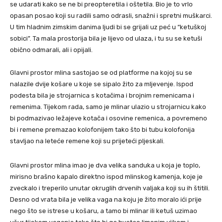
se udarati kako se ne bi preopteretila i oštetila. Bio je to vrlo
opasan posao koji su radili samo odrasli, snažni i spretni muškarci.
U tim hladnim zimskim danima ljudi bi se grijali uz peć u “ketuškoj
sobici”. Ta mala prostorija bila je lijevo od ulaza, i tu su se ketuši
obično odmarali, ali i opijali.
Glavni prostor mlina sastojao se od platforme na kojoj su se
nalazile dvije košare u koje se sipalo žito za mljevenje. Ispod
podesta bila je strojarnica s kotačima i brojnim remenicama i
remenima. Tijekom rada, samo je mlinar ulazio u strojarnicu kako
bi podmazivao ležajeve kotača i osovine remenica, a povremeno
bi i remene premazao kolofonijem tako što bi tubu kolofonija
stavljao na leteće remene koji su prijeteći pljeskali.
Glavni prostor mlina imao je dva velika sanduka u koja je toplo,
mirisno brašno kapalo direktno ispod mlinskog kamenja, koje je
zveckalo i treperilo unutar okruglih drvenih valjaka koji su ih štitili.
Desno od vrata bila je velika vaga na koju je žito moralo ići prije
nego što se istrese u košaru, a tamo bi mlinar ili ketuš uzimao