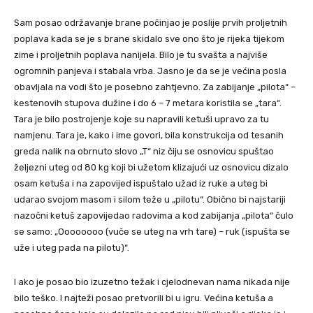
Sam posao održavanje brane počinjao je poslije prvih proljetnih
poplava kada se je s brane skidalo sve ono što je rijeka tijekom
zime i proljetnih poplava nanijela. Bilo je tu svašta a najviše
ogromnih panjeva i stabala vrba. Jasno je da se je većina posla
obavljala na vodi što je posebno zahtjevno. Za zabijanje „pilota“ –
kestenovih stupova dužine i do 6 – 7 metara koristila se „tara“.
Tara je bilo postrojenje koje su napravili ketuši upravo za tu
namjenu. Tara je, kako i ime govori, bila konstrukcija od tesanih
greda nalik na obrnuto slovo „T“ niz čiju se osnovicu spuštao
željezni uteg od 80 kg koji bi užetom klizajući uz osnovicu dizalo
osam ketuša i na zapovijed ispuštalo užad iz ruke a uteg bi
udarao svojom masom i silom teže u „pilotu“. Obično bi najstariji
nazočni ketuš zapovijedao radovima a kod zabijanja „pilota“ čulo
se samo: „Oooooooo (vuče se uteg na vrh tare) – ruk (ispušta se
uže i uteg pada na pilotu)“.
I ako je posao bio izuzetno težak i cjelodnevan nama nikada nije
bilo teško. I najteži posao pretvorili bi u igru. Većina ketuša a