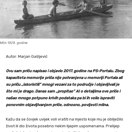
Mlin 1929. godine
Autor: Marjan Gašljević
Ovu sam priču napisao i objavio 2017. godine na PS-Portalu. Zbog
kapaciteta memorije priča nije pohranjena u memoriji Portala ali
su priču „iskoristili” mnogi vezani za to područje i objavljivali je
što mi je drago. Danas sam „propitao” AI o detaljima ove priče i
našao mnogo potpuno krivih podataka pa bi ih volio ispraviti
ponovnim objavljivanjem priče, odnosno, povijesti mlina.
Kažu da se čovjek uvijek voli vratiti na mjesto koje mu je obilježilo
život ili dio života posebno nekim lijepim uspomenama. Prelijep