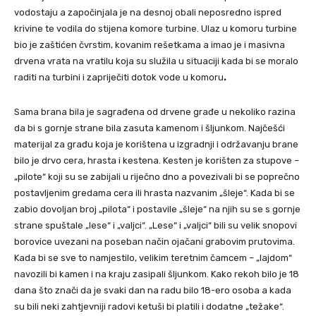
vodostaju a započinjala je na desnoj obali neposredno ispred
krivine te vodila do stijena komore turbine. Ulaz u komoru turbine
bio je zaštićen čvrstim, kovanim rešetkama a imao je i masivna
drvena vrata na vratilu koja su služila u situaciji kada bi se moralo
raditi na turbini i zapriječiti dotok vode u komoru
.
Sama brana bila je sagrađena od drvene građe u nekoliko razina
da bi s gornje strane bila zasuta kamenom i šljunkom. Najčešći
materijal za građu koja je korištena u izgradnji i održavanju brane
bilo je drvo cera, hrasta i kestena. Kesten je korišten za stupove –
„pilote“ koji su se zabijali u riječno dno a povezivali bi se poprečno
postavljenim gredama cera ili hrasta nazvanim „šleje“. Kada bi se
zabio dovoljan broj „pilota“ i postavile „šleje“ na njih su se s gornje
strane spuštale „lese“ i „valjci“. „Lese“ i „valjci“ bili su velik snopovi
borovice uvezani na poseban način ojačani grabovim prutovima.
Kada bi se sve to namjestilo, velikim teretnim čamcem – „lajdom“
navozili bi kamen i na kraju zasipali šljunkom. Kako rekoh bilo je 18
dana što znači da je svaki dan na radu bilo 18-ero osoba a kada
su bili neki zahtjevniji radovi ketuši bi platili i dodatne „težake“.