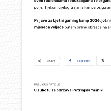
svim radionicama i edukacijama te organizi
polje. Tijekom cijelog trajanja kampa osigura
Prijave za Ljetni gaming kamp 2026. još n
mjeseca veljače
putem online obrasca na sl
Facebook
Share
PREVIOUS ARTICLE
U subotu se održava Petrinjski fašnik!