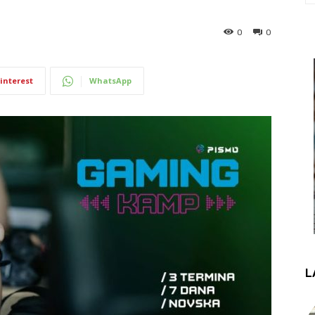
0
0
interest
WhatsApp
L