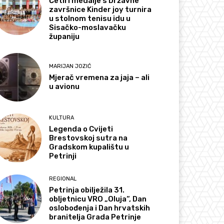
Četiri medalje s Državne
završnice Kinder joy turnira
u stolnom tenisu idu u
Sisačko-moslavačku
županiju
MARIJAN JOZIĆ
Mjerač vremena za jaja – ali
u avionu
KULTURA
Legenda o Cvijeti
Brestovskoj sutra na
Gradskom kupalištu u
Petrinji
REGIONAL
Petrinja obilježila 31.
obljetnicu VRO „Oluja“, Dan
oslobođenja i Dan hrvatskih
branitelja Grada Petrinje