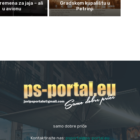
remena za jaja – ali
Gradskom kupalištu u
u avionu
Petrinji
samo dobre priče
Kontaktirajte nas:
psportal@ps-portal.eu