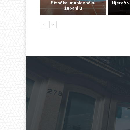
Sisačko-moslavačku
Mjerač v
županiju