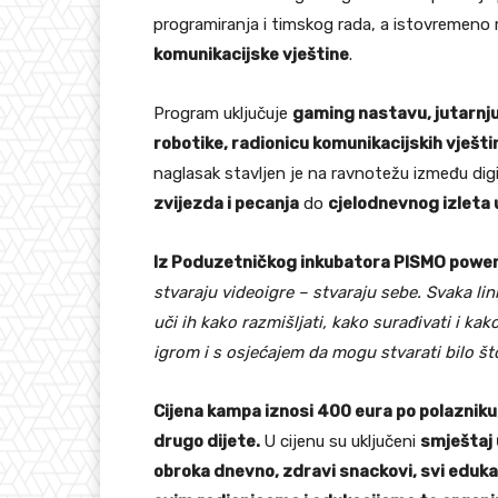
programiranja i timskog rada, a istovremeno 
komunikacijske vještine
.
Program uključuje
gaming nastavu, jutarnju
robotike, radionicu komunikacijskih vješti
naglasak stavljen je na ravnotežu između dig
zvijezda i pecanja
do
cjelodnevnog izleta 
Iz Poduzetničkog inkubatora PISMO power
stvaraju videoigre – stvaraju sebe. Svaka lin
uči ih kako razmišljati, kako surađivati i kako
igrom i s osjećajem da mogu stvarati bilo št
Cijena kampa iznosi 400 eura po polazniku
drugo dijete.
U cijenu su uključeni
smještaj 
obroka dnevno, zdravi snackovi, svi edukat