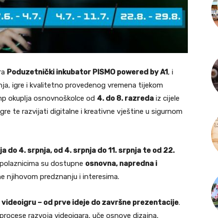
ira
Poduzetnički inkubator PISMO powered by A1
, i
nja, igre i kvalitetno provedenog vremena tijekom
p okuplja osnovnoškolce od
4. do 8. razreda
iz cijele
re te razvijati digitalne i kreativne vještine u sigurnom
nja do 4. srpnja, od 4. srpnja do 11. srpnja te od 22.
a polaznicima su dostupne
osnovna, napredna i
ne njihovom predznanju i interesima.
u videoigru – od prve ideje do završne prezentacije
.
procese razvoja videoigara, uče osnove dizajna,