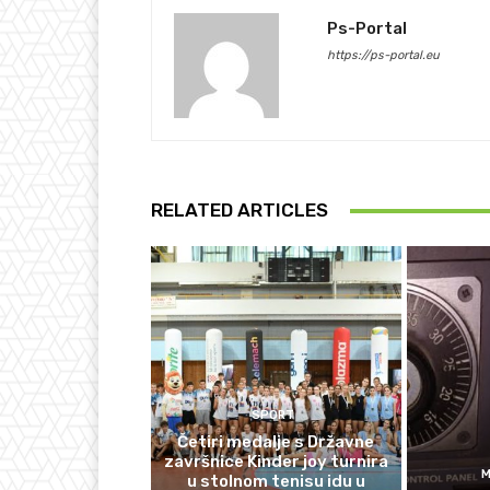
Ps-Portal
https://ps-portal.eu
RELATED ARTICLES
SPORT
Četiri medalje s Državne
završnice Kinder joy turnira
M
u stolnom tenisu idu u