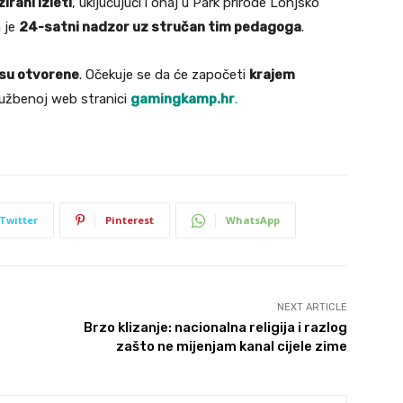
rani izleti
, uključujući i onaj u Park prirode Lonjsko
n je
24-satni nadzor uz stručan tim pedagoga
.
isu otvorene
. Očekuje se da će započeti
krajem
užbenoj web stranici
gamingkamp.hr
.
Twitter
Pinterest
WhatsApp
NEXT ARTICLE
Brzo klizanje: nacionalna religija i razlog
zašto ne mijenjam kanal cijele zime