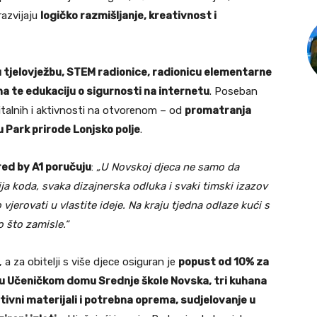
razvijaju
logičko razmišljanje, kreativnost i
 tjelovježbu, STEM radionice, radionicu elementarne
na te edukaciju o sigurnosti na internetu
. Poseban
italnih i aktivnosti na otvorenom – od
promatranja
u Park prirode Lonjsko polje
.
ed by A1 poručuju
:
„U Novskoj djeca ne samo da
ija koda, svaka dizajnerska odluka i svaki timski izazov
 vjerovati u vlastite ideje. Na kraju tjedna odlaze kući s
o što zamisle.“
, a za obitelji s više djece osiguran je
popust od 10% za
u Učeničkom domu Srednje škole Novska, tri kuhana
ivni materijali i potrebna oprema, sudjelovanje u