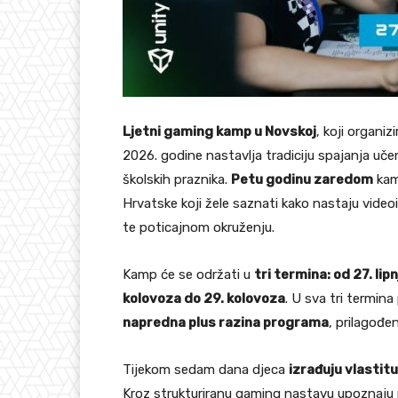
Ljetni gaming kamp u Novskoj
, koji organiz
2026. godine nastavlja tradiciju spajanja uče
školskih praznika.
Petu godinu zaredom
kam
Hrvatske koji žele saznati kako nastaju videoig
te poticajnom okruženju.
Kamp će se održati u
tri termina: od 27. lip
kolovoza do 29. kolovoza
. U sva tri termin
napredna plus razina programa
, prilagođe
Tijekom sedam dana djeca
izrađuju vlastit
Kroz strukturiranu gaming nastavu upoznaju 