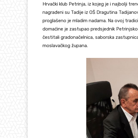
Hrvački klub Petrinja, iz kojeg je i najbolji t
nagrađeni su Tadije iz OŠ Dragutina Tadijanov
proglašeno je mladim nadama. Na ovoj tradic
domaćine je zastupao predsjednik Petrinjsko
čestitali gradonačelnica, saborska zastupnic
moslavačkog župana.