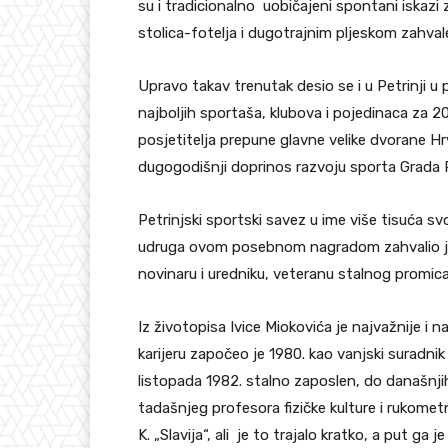
su i tradicionalno uobičajeni spontani iskazi 
stolica-fotelja i dugotrajnim pljeskom zahvale
Upravo takav trenutak desio se i u Petrinji u
najboljih sportaša, klubova i pojedinaca za 2
posjetitelja prepune glavne velike dvorane H
dugogodišnji doprinos razvoju sporta Grada P
Petrinjski sportski savez u ime više tisuća sv
udruga ovom posebnom nagradom zahvalio je
novinaru i uredniku, veteranu stalnog promic
Iz životopisa Ivice Miokovića je najvažnije i n
karijeru započeo je 1980. kao vanjski suradnik 
listopada 1982. stalno zaposlen, do današnj
tadašnjeg profesora fizičke kulture i rukome
K. „Slavija“, ali je to trajalo kratko, a put g