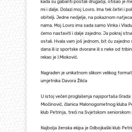
kada su gabariti postali drugačiji, otišao je 
mi i dalje. Dolazi moj Lovro. Ima tek četiri i po
obitelji. Jedne nedjelje, na pokaznom natjecan
nama. Moj Lovro ima sada samo Vinka i Vladu 
ćemo nastaviti i dalje zajedno. Ja pokraj strun
ostali. Hvala vam još jednom, bit ću zajedno s 
dana ili iz sportske dvorane ili s neke od tri
rekao je I.Mioković.
Nagrađen je unikatnom slikom velikog forma
umjetnika Davora Žilića
U istoj večeri proglašenja najsportaša Grada
Miočinović, članica Malonogometnog kluba Petr
klub Petrinja, treći na Svjetskom seniorskom
Najbolja ženska ekipa je Odbojkaški klub Pet