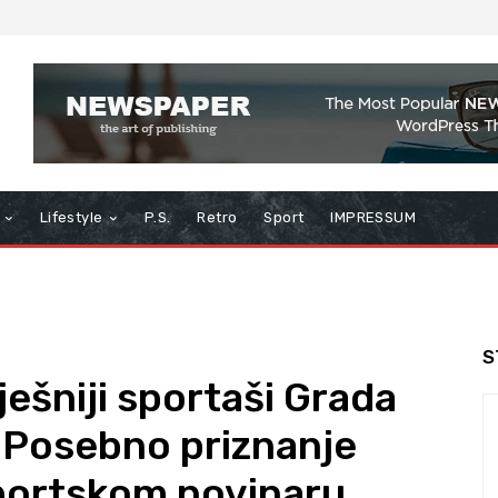
Lifestyle
P.S.
Retro
Sport
IMPRESSUM
S
ešniji sportaši Grada
– Posebno priznanje
portskom novinaru