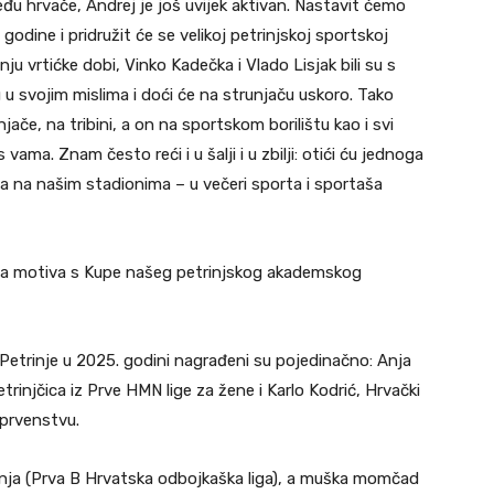
među hrvače, Andrej je još uvijek aktivan. Nastavit ćemo
l godine i pridružit će se velikoj petrinjskoj sportskoj
ju vrtićke dobi, Vinko Kadečka i Vlado Lisjak bili su s
u svojim mislima i doći će na strunjaču uskoro. Tako
jače, na tribini, a on na sportskom borilištu kao i svi
vama. Znam često reći i u šalji i u zbilji: otići ću jednoga
bina na našim stadionima – u večeri sporta i sportaša
ta motiva s Kupe našeg petrinjskog akademskog
 Petrinje u 2025. godini nagrađeni su pojedinačno: Anja
injčica iz Prve HMN lige za žene i Karlo Kodrić, Hrvački
 prvenstvu.
rinja (Prva B Hrvatska odbojkaška liga), a muška momčad