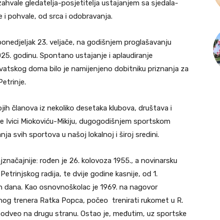
zahvale gledatelja-posjetitelja ustajanjem sa sjedala-
 i pohvale, od srca i odobravanja.
 ponedjeljak 23. veljače, na godišnjem proglašavanju
025. godinu. Spontano ustajanje i aplaudiranje
rvatskog doma bilo je namijenjeno dobitniku priznanja za
etrinje.
ojih članova iz nekoliko desetaka klubova, društava i
 Ivici Miokoviću-Mikiju, dugogodišnjem sportskom
anja svih sportova u našoj lokalnoj i široj sredini.
ajznačajnije: rođen je 26. kolovoza 1955., a novinarsku
Petrinjskog radija, te dvije godine kasnije, od 1.
ih dana. Kao osnovnoškolac je 1969. na nagovor
tnog trenera Ratka Popca, počeo trenirati rukomet u R.
a je odveo na drugu stranu. Ostao je, međutim, uz sportske