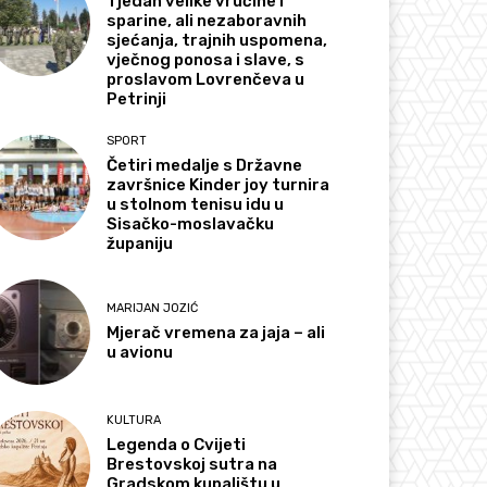
Tjedan velike vrućine i
sparine, ali nezaboravnih
sjećanja, trajnih uspomena,
vječnog ponosa i slave, s
proslavom Lovrenčeva u
Petrinji
SPORT
Četiri medalje s Državne
završnice Kinder joy turnira
u stolnom tenisu idu u
Sisačko-moslavačku
županiju
MARIJAN JOZIĆ
Mjerač vremena za jaja – ali
u avionu
KULTURA
Legenda o Cvijeti
Brestovskoj sutra na
Gradskom kupalištu u