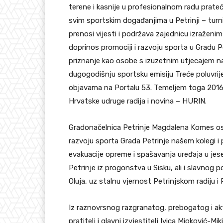
terene i kasnije u profesionalnom radu prateći
svim sportskim događanjima u Petrinji – tur
prenosi vijesti i podržava zajednicu izražen
doprinos promociji i razvoju sporta u Gradu P
priznanje kao osobe s izuzetnim utjecajem na 
dugogodišnju sportsku emisiju Treće poluvrije
objavama na Portalu 53. Temeljem toga 2016. 
Hrvatske udruge radija i novina – HURIN.
Gradonačelnica Petrinje Magdalena Komes oso
razvoju sporta Grada Petrinje našem kolegi i p
evakuacije opreme i spašavanja uređaja u jese
Petrinje iz progonstva u Sisku, ali i slavnog
Oluja, uz stalnu vjernost Petrinjskom radiju i 
Iz raznovrsnog razgranatog, prebogatog i ak
pratitelj i glavni izvjestitelj Ivica Mioković-M