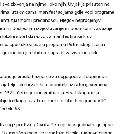
 sva zbivanja na njima i oko njih. Uvijek je prisutan na
nirima, utakmicama, manifestacijama gdje vodi programe,
im entuzijazmom i predanošću. Njegov neprocjenjivi
etrinji dosljednim izvještavanjem i podrškom, zaslužuje
lokalni sportski razvoj, a manifestira se kroz
me, sportske vijesti u programu Petrinjskog radija i
godine bio je dobitnik nagrade za životno djelo
bno je uručila Priznanje za dugogodišnji doprinos u
rijatelju, ali i hrvatskom branitelju iz ratnog vremena
n 1991., četiri godine emitiranja Hrvatskog radija
 pobjedničkog povratka u rodni oslobođeni grad u VRO
Portalu 53.
tivnog sportskog života Petrinje već godinama je uporni
iki. Uz matično radio i internetsko glasilo, njegove priloge,