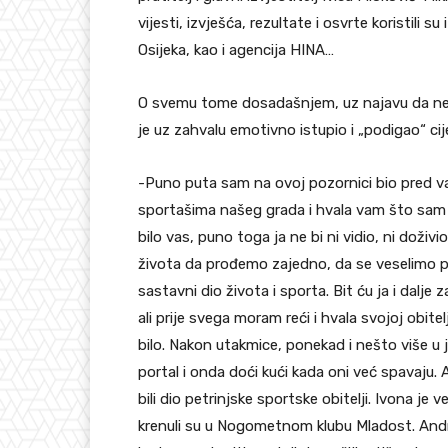
vijesti, izvješća, rezultate i osvrte koristili su i
Osijeka, kao i agencija HINA…
O svemu tome dosadašnjem, uz najavu da ne po
je uz zahvalu emotivno istupio i „podigao“ cij
-Puno puta sam na ovoj pozornici bio pred v
sportašima našeg grada i hvala vam što sam b
bilo vas, puno toga ja ne bi ni vidio, ni doživ
života da prođemo zajedno, da se veselimo p
sastavni dio života i sporta. Bit ću ja i dalje 
ali prije svega moram reći i hvala svojoj obite
bilo. Nakon utakmice, ponekad i nešto više u 
portal i onda doći kući kada oni već spavaju. A
bili dio petrinjske sportske obitelji. Ivona je 
krenuli su u Nogometnom klubu Mladost. Andrej