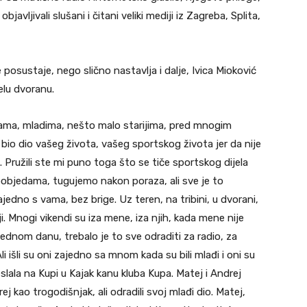
 objavljivali slušani i čitani veliki mediji iz Zagreba, Splita,
sustaje, nego slično nastavlja i dalje, Ivica Mioković
elu dvoranu.
ama, mladima, nešto malo starijima, pred mnogim
io dio vašeg života, vašeg sportskog života jer da nije
io. Pružili ste mi puno toga što se tiče sportskog dijela
objedama, tugujemo nakon poraza, ali sve je to
zajedno s vama, bez brige. Uz teren, na tribini, u dvorani,
lji. Mnogi vikendi su iza mene, iza njih, kada mene nije
jednom danu, trebalo je to sve odraditi za radio, za
li išli su oni zajedno sa mnom kada su bili mlađi i oni su
veslala na Kupi u Kajak kanu kluba Kupa. Matej i Andrej
 kao trogodišnjak, ali odradili svoj mlađi dio. Matej,