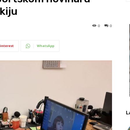
kiju
0
0
interest
WhatsApp
L