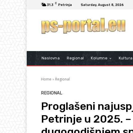
C
31.3
Petrinja
Saturday, August 8, 2026
Naslovna
Regional
Kolumne
Kultura
Home
Regional
REGIONAL
Proglašeni najuspj
Petrinje u 2025. 
dugogodišnjem s