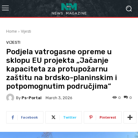
Home
Vijesti
VIJESTI
Podjela vatrogasne opreme u
sklopu EU projekta „Jačanje
kapaciteta za protupožarnu
zaštitu na brdsko-planinskim i
potpomognutim područjima“
By
Ps-Portal
0
0
March 3, 2026
Facebook
Twitter
Pinterest