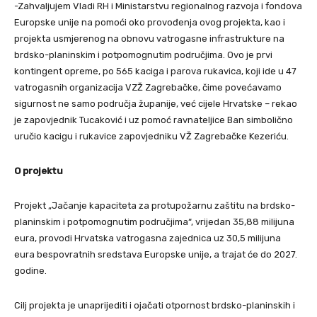
-Zahvaljujem Vladi RH i Ministarstvu regionalnog razvoja i fondova
Europske unije na pomoći oko provođenja ovog projekta, kao i
projekta usmjerenog na obnovu vatrogasne infrastrukture na
brdsko-planinskim i potpomognutim područjima. Ovo je prvi
kontingent opreme, po 565 kaciga i parova rukavica, koji ide u 47
vatrogasnih organizacija VZŽ Zagrebačke, čime povećavamo
sigurnost ne samo područja županije, već cijele Hrvatske – rekao
je zapovjednik Tucaković i uz pomoć ravnateljice Ban simbolično
uručio kacigu i rukavice zapovjedniku VŽ Zagrebačke Kezeriću.
O projektu
Projekt „Jačanje kapaciteta za protupožarnu zaštitu na brdsko-
planinskim i potpomognutim područjima“, vrijedan 35,88 milijuna
eura, provodi Hrvatska vatrogasna zajednica uz 30,5 milijuna
eura bespovratnih sredstava Europske unije, a trajat će do 2027.
godine.
Cilj projekta je unaprijediti i ojačati otpornost brdsko-planinskih i