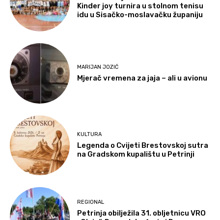
Kinder joy turnira u stolnom tenisu
idu u Sisačko-moslavačku županiju
MARIJAN JOZIĆ
Mjerač vremena za jaja – ali u avionu
KULTURA
Legenda o Cvijeti Brestovskoj sutra
na Gradskom kupalištu u Petrinji
REGIONAL
Petrinja obilježila 31. obljetnicu VRO