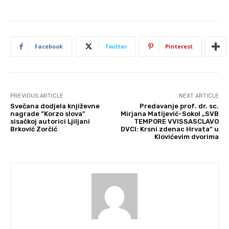
Facebook
Twitter
Pinterest
PREVIOUS ARTICLE
NEXT ARTICLE
Svečana dodjela književne
Predavanje prof. dr. sc.
nagrade ”Korzo slova”
Mirjana Matijević-Sokol „SVB
sisačkoj autorici Ljiljani
TEMPORE VVISSASCLAVO
Brković Zorčić
DVCI: Krsni zdenac Hrvata“ u
Klovićevim dvorima