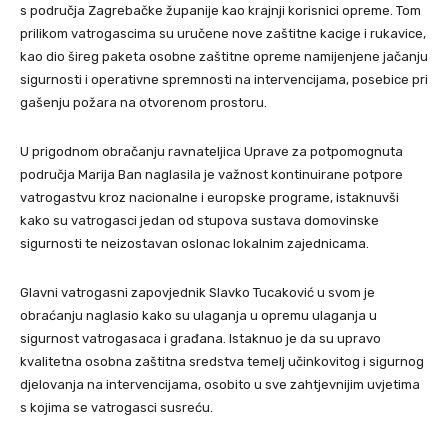
s područja Zagrebačke županije kao krajnji korisnici opreme. Tom
prilikom vatrogascima su uručene nove zaštitne kacige i rukavice,
kao dio šireg paketa osobne zaštitne opreme namijenjene jačanju
sigurnosti i operativne spremnosti na intervencijama, posebice pri
gašenju požara na otvorenom prostoru.
U prigodnom obračanju ravnateljica Uprave za potpomognuta
područja Marija Ban naglasila je važnost kontinuirane potpore
vatrogastvu kroz nacionalne i europske programe, istaknuvši
kako su vatrogasci jedan od stupova sustava domovinske
sigurnosti te neizostavan oslonac lokalnim zajednicama.
Glavni vatrogasni zapovjednik Slavko Tucaković u svom je
obraćanju naglasio kako su ulaganja u opremu ulaganja u
sigurnost vatrogasaca i građana. Istaknuo je da su upravo
kvalitetna osobna zaštitna sredstva temelj učinkovitog i sigurnog
djelovanja na intervencijama, osobito u sve zahtjevnijim uvjetima
s kojima se vatrogasci susreću.