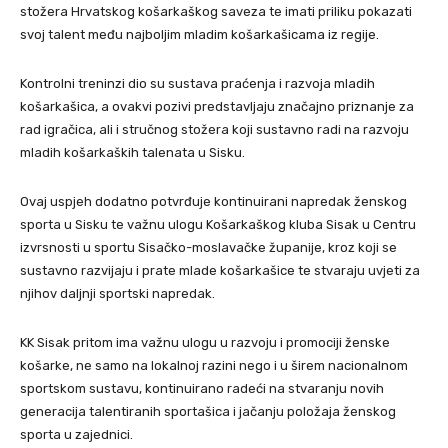
stožera Hrvatskog košarkaškog saveza te imati priliku pokazati
svoj talent među najboljim mladim košarkašicama iz regije.
Kontrolni treninzi dio su sustava praćenja i razvoja mladih
košarkašica, a ovakvi pozivi predstavljaju značajno priznanje za
rad igračica, ali i stručnog stožera koji sustavno radi na razvoju
mladih košarkaških talenata u Sisku.
Ovaj uspjeh dodatno potvrđuje kontinuirani napredak ženskog
sporta u Sisku te važnu ulogu Košarkaškog kluba Sisak u Centru
izvrsnosti u sportu Sisačko-moslavačke županije, kroz koji se
sustavno razvijaju i prate mlade košarkašice te stvaraju uvjeti za
njihov daljnji sportski napredak.
KK Sisak pritom ima važnu ulogu u razvoju i promociji ženske
košarke, ne samo na lokalnoj razini nego i u širem nacionalnom
sportskom sustavu, kontinuirano radeći na stvaranju novih
generacija talentiranih sportašica i jačanju položaja ženskog
sporta u zajednici.