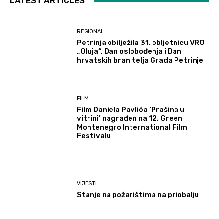
LATEST ARTICLES
REGIONAL
Petrinja obilježila 31. obljetnicu VRO
„Oluja“, Dan oslobođenja i Dan
hrvatskih branitelja Grada Petrinje
FILM
Film Daniela Pavlića ‘Prašina u
vitrini’ nagrađen na 12. Green
Montenegro International Film
Festivalu
VIJESTI
Stanje na požarištima na priobalju