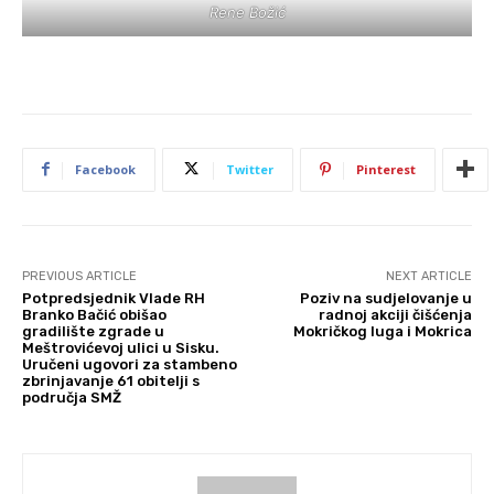
Rene Božić
Facebook
Twitter
Pinterest
PREVIOUS ARTICLE
NEXT ARTICLE
Potpredsjednik Vlade RH
Poziv na sudjelovanje u
Branko Bačić obišao
radnoj akciji čišćenja
gradilište zgrade u
Mokričkog luga i Mokrica
Meštrovićevoj ulici u Sisku.
Uručeni ugovori za stambeno
zbrinjavanje 61 obitelji s
područja SMŽ