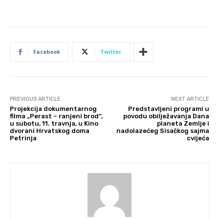
Facebook
Twitter
PREVIOUS ARTICLE
NEXT ARTICLE
Projekcija dokumentarnog
Predstavljeni programi u
filma „Perast – ranjeni brod“,
povodu obilježavanja Dana
u subotu, 11. travnja, u Kino
planeta Zemlje i
dvorani Hrvatskog doma
nadolazećeg Sisačkog sajma
Petrinja
cvijeća