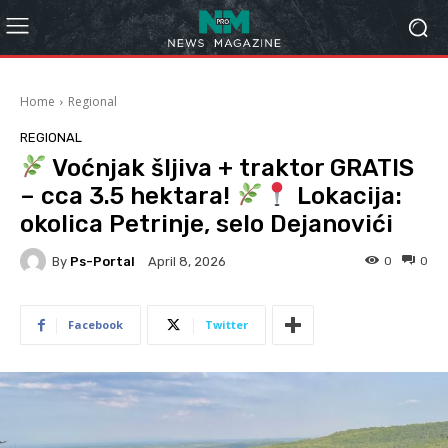
Home
Regional
REGIONAL
Voćnjak šljiva + traktor GRATIS
– cca 3.5 hektara!
Lokacija:
okolica Petrinje, selo Dejanovići
By
Ps-Portal
0
0
April 8, 2026
Facebook
Twitter