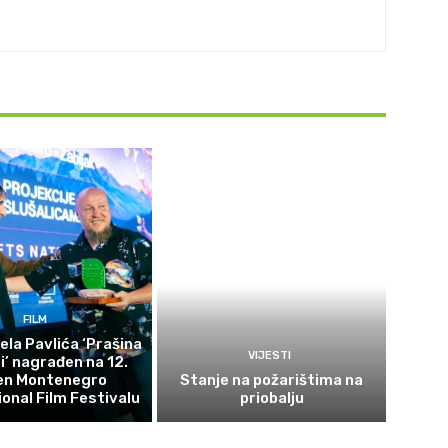
FILM
ela Pavlića ‘Prašina
VIJESTI
ni’ nagrađen na 12.
en Montenegro
Stanje na požarištima na
ional Film Festivalu
priobalju