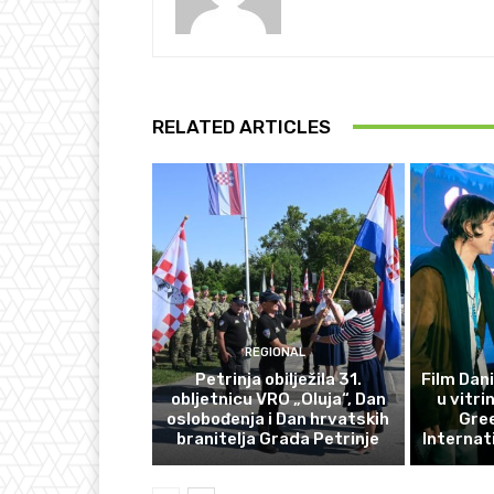
RELATED ARTICLES
REGIONAL
Petrinja obilježila 31.
Film Dani
obljetnicu VRO „Oluja“, Dan
u vitri
oslobođenja i Dan hrvatskih
Gre
branitelja Grada Petrinje
Internat