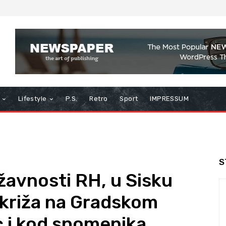
Lifestyle
P.S.
Retro
Sport
IMPRESSUM
S
avnosti RH, u Sisku
 križa na Gradskom
c i kod spomenika