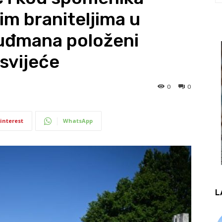
im braniteljima u
Tuđmana položeni
 svijeće
0
0
interest
WhatsApp
L