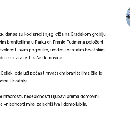
, danas su kod središnjeg križa na Gradskom groblju
im braniteljima u Parku dr. Franje Tuđmana položeni
zahvalnosti svim poginulim, umrlim i nestalim hrvatskim
obodu i neovisnost naše domovine.
 Celjak, odajući počast hrvatskim braniteljima čija je
bodne Hrvatske.
e hrabrosti, nesebičnosti i ljubavi prema domovini.
 vrijednosti mira, zajedništva i domoljublja.