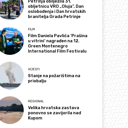
Petrinja obilježila 31.
obljetnicu VRO „Oluja“, Dan
oslobođenja i Dan hrvatskih
branitelja Grada Petrinje
FILM
Film Daniela Pavlića ‘Prašina
u vitrini’ nagrađen na 12.
Green Montenegro
International Film Festivalu
VIJESTI
Stanje na požarištima na
priobalju
REGIONAL
Velika hrvatska zastava
ponovno se zavijorila nad
Kupom