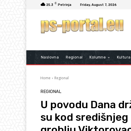
C
25.3
Petrinja
Friday, August 7, 2026
Naslovna
Regional
Kolumne
Kultura
Home
Regional
REGIONAL
U povodu Dana drž
su kod središnjeg
groblju Viktorova