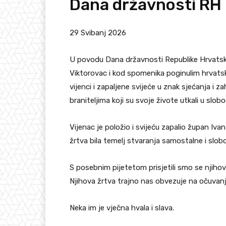
Dana državnosti RH
29 Svibanj 2026
U povodu Dana državnosti Republike Hrvatske
Viktorovac i kod spomenika poginulim hrvatsk
vijenci i zapaljene svijeće u znak sjećanja i 
braniteljima koji su svoje živote utkali u sl
Vijenac je položio i svijeću zapalio župan Ivan
žrtva bila temelj stvaranja samostalne i slo
S posebnim pijetetom prisjetili smo se njihov
Njihova žrtva trajno nas obvezuje na očuvanje
Neka im je vječna hvala i slava.