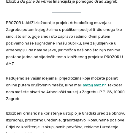
Izložbu
Od gline do vitrine
financijski je pomogao Grad Zagreb.
PROZOR U AMZ izložbeni je projekt Arheološkog muzeja u
Zagrebu putem kojeg želimo s publikom podijeliti dio onoga tko
smo, što smo, gdje smo i što zapravo radimo. Ovim putem
pozivamo naše sugrađane i našu publiku, sve zaljubljenike u
arheologiju, da nam se jave, jer možda baš ono što njih zanima
postane jedna od sljedećih tema izložbenog projekta PROZOR U
AMZ.
Radujemo se vašim idejama i prijedlozima koje možete poslati
online putem društvenih mreža, ili na mail
amz@amz.hr
. Također
nam možete pisati na Arheološki muzej u Zagrebu, P.P. 28, 10000
Zagreb.
Izložbeni ormarić na korištenje ustupio je Gradski ured za obnovu
izgradnju, prostorno uređenje, graditeljstvo i komunalne poslove
Odjel za korištenje i zakup javnih površina, reklame i uređenje