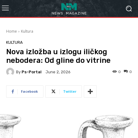
Home
Kultura
KULTURA
Nova izložba u izlogu iličkog
nebodera: Od gline do vitrine
By
Ps-Portal
0
0
June 2, 2026
Facebook
Twitter