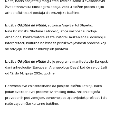
Na taj način posjetitelji mogu steći uvid ne samo u svakodnevni
život stanovnika rimskog razdoblja, već i u složen proces kojim
arheološki nalazi postaju dio muzejske baštine.
Izložba
Od gline do vitrine,
autorica Anje Bertol Stipetić,
Nine Gostinski i Slađane Latinović, ističe važnost suradnje
arheologa, konzervatora-restauratora i muzealaca u očuvanju i
interpretaciji kulturne baštine te približava javnosti procese koji
se odvijaju iza kulisa muzejskih postava.
Izložba
Od gline do vitrine
dio je programa manifestacije Europski
dani arheologije (European Archaeology Days) koji će se održati
od 12. do 14. lipnja 2026. godine.
Pozivamo sve zainteresirane da posjete izložbu i otkriju kako
jedan svakodnevni predmet iz rimskog doba, nakon stoljeća
provedenih pod zemljom, ponovno postaje svjedok prošlosti i dio
naše zajedničke kulturne baštine.