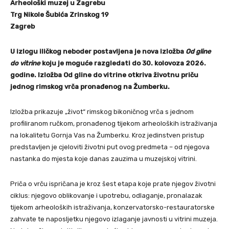
Arheološki muzej u Zagrebu
Trg Nikole Šubića Zrinskog 19
Zagreb
U izlogu iličkog neboder postavljena je nova izložba
Od gline
do vitrine
koju je moguće razgledati do 30. kolovoza 2026.
godine. Izložba Od gline do vitrine otkriva životnu priču
jednog rimskog vrča pronađenog na Žumberku.
Izložba prikazuje „život“ rimskog bikoničnog vrča s jednom
profiliranom ručkom, pronađenog tijekom arheoloških istraživanja
na lokalitetu Gornja Vas na Žumberku. Kroz jedinstven pristup
predstavljen je cjeloviti životni put ovog predmeta – od njegova
nastanka do mjesta koje danas zauzima u muzejskoj vitrini.
Priča o vrču ispričana je kroz šest etapa koje prate njegov životni
ciklus: njegovo oblikovanje i upotrebu, odlaganje, pronalazak
tijekom arheoloških istraživanja, konzervatorsko-restauratorske
zahvate te naposljetku njegovo izlaganje javnosti u vitrini muzeja.