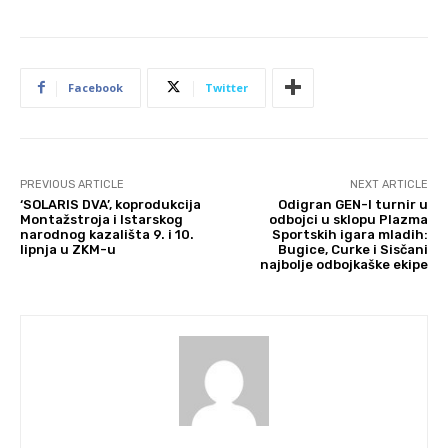
Facebook
Twitter
PREVIOUS ARTICLE
NEXT ARTICLE
‘SOLARIS DVA’, koprodukcija
Odigran GEN-I turnir u
Montažstroja i Istarskog
odbojci u sklopu Plazma
narodnog kazališta 9. i 10.
Sportskih igara mladih:
lipnja u ZKM-u
Bugice, Curke i Sisčani
najbolje odbojkaške ekipe