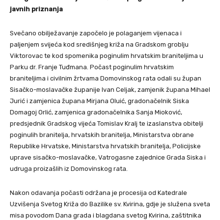
javnih priznanja
Svečano obilježavanje započelo je polaganjem vijenaca i
paljenjem svijeća kod središnjeg križa na Gradskom groblju
Viktorovac te kod spomenika poginulim hrvatskim braniteljima u
Parku dr. Franje Tuđmana. Počast poginulim hrvatskim
braniteljima i civilnim žrtvama Domovinskog rata odali su župan
Sisačko-moslavačke županije Ivan Celjak, zamjenik župana Mihael
Jurić i zamjenica župana Mirjana Oluić, gradonačelnik Siska
Domagoj Orlić, zamjenica gradonačelnika Sanja Mioković,
predsjednik Gradskog vijeća Tomislav Kralj te izaslanstva obitelji
poginulih branitelja, hrvatskih branitelja, Ministarstva obrane
Republike Hrvatske, Ministarstva hrvatskih branitelja, Policijske
uprave sisačko-moslavačke, Vatrogasne zajednice Grada Siska i
udruga proizašlih iz Domovinskog rata.
Nakon odavanja počasti održana je procesija od Katedrale
Uzvišenja Svetog Križa do Bazilike sv. Kvirina, gdje je služena sveta
misa povodom Dana grada i blagdana svetog Kvirina, zaštitnika