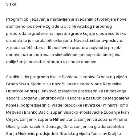
Siska.
Program obilježavanja nastavljen je svečanim otvorenjem nove
stambeno-poslovne zgrade u Ulici Hrvatskog narodnog
preporoda, izgrađene na mjestu zgrade koja je u potresu teško
stradala te je morala biti uklonjena. Nova stambeno-poslovna
zgrada sa 144 stana i 10 poslovnih prostora najveći je projekt
obnove nakon potresa, a simboličnom primopredajom ključa
obilježen je povratak stanara u njihove domove.
Središnji dio programa bila je Svečana sjednica Gradskog vijeća
Grada Siska. Sjednici su nazočili predsjednik Vlade Republike
Hrvatske Andrej Plenković, izaslanica predsjednika Hrvatskoga
sabora Gordana Jandrokovića i saborska zastupnica Magdalena
Komes, potpredsjednici Vlade Republike Hrvatske i ministri Tomo
Medved i Branko Bačić, župan Sisačko-moslavačke županije Ivan
Celjak, zamjenik župana Mihael Jurić, zamjenica župana Mirjana
Oluić, gradonačelnik Domagoj Orlić, zamjenica gradonačelnika
Sanja Mioković, predsjednik Gradskog vijeća Tomislav Kralj te