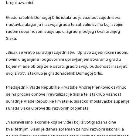
brojni uzvanici.
Gradonačelnik Domagoj Orlić istaknuo je važnost zajedništva,
nastavka ulaganja i razvoja grada te zahvalio svima koji svojim
radom i doprinosom sudjeluju u izgradnji boljeg i kvalitetnijeg
Siska.
„Sisak se vratio suradnji i zajedništvu. Upravo zajedničkim radom,
novim ulaganjima i odgovornim upravljanjem stvaramo grad u
kojem mlade obitelji žele ostati, graditi svoju budućnost i razvijati
svoj život“, istaknuo je gradonačelnik Domagoj Orlić.
Predsjednik Vlade Republike Hrvatske Andrej Plenković osvrnuo
se na proces obnove i revitalizacije Siska te istaknuo važnost
suradnje Vlade Republike Hrvatske, Sisačko-moslavačke županije
i Grada Siska u provedbi razvojnih projekata.
„Napravili smo iskorake koji se vide i koji život građana čine
kvalitetnijim. Sisak je danas spreman za novi razvojni iskorak, a