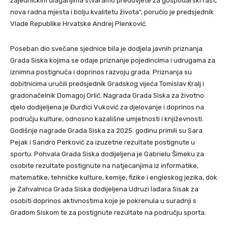
zajedničkim ulaganjima stvaramo preduvjete za gospodarski rast,
nova radna mjesta i bolju kvalitetu života“, poručio je predsjednik
Vlade Republike Hrvatske Andrej Plenković.
Poseban dio svečane sjednice bila je dodjela javnih priznanja
Grada Siska kojima se odaje priznanje pojedincima i udrugama za
iznimna postignuća i doprinos razvoju grada. Priznanja su
dobitnicima uručili predsjednik Gradskog vijeća Tomislav Kralj i
gradonačelnik Domagoj Orlić. Nagrada Grada Siska za životno
djelo dodijeljena je Đurđici Vuković za djelovanje i doprinos na
području kulture, odnosno kazališne umjetnosti i književnosti.
Godišnje nagrade Grada Siska za 2025. godinu primili su Sara
Pejak i Sandro Perković za izuzetne rezultate postignute u
sportu. Pohvala Grada Siska dodijeljena je Gabrielu Šimeku za
osobite rezultate postignute na natjecanjima iz informatike,
matematike, tehničke kulture, kemije, fizike i engleskog jezika, dok
je Zahvalnica Grada Siska dodijeljena Udruzi lađara Sisak za
osobiti doprinos aktivnostima koje je pokrenula u suradnji s
Gradom Siskom te za postignute rezultate na području sporta.