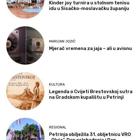
Kinder joy turnira u stolnom tenisu
idu u Sisačko-moslavačku županiju
MARIJAN JOZIĆ
Mjerač vremena za jaja – ali u avionu
KULTURA
Legenda o Cvijeti Brestovskoj sutra
na Gradskom kupalištu u Petrinji
REGIONAL
Petrinja obilježila 31. obljetnicu VRO
„Oluja“, Dan oslobođenja i Dan