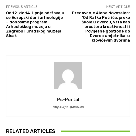
PREVIOUS ARTICLE
NEXT ARTICLE
Od 12. do 14. lipnja održavaju
Predavanje Alena Novoselca:
se Europski dani arheologije
‘Od Ratka Petrića, preko
– donosimo program
Škole u dvorcu, Vrta kao
Arheološkog muzeja u
prostora kreativnosti i
Zagrebu i Gradskog muzeja
Povijesne gostione do
Sisak
Dvorca umjetnika’ u
Klovićevim dvorima
Ps-Portal
https://ps-portal.eu
RELATED ARTICLES