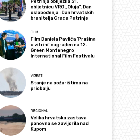
Petrinja obilježila 31.
obljetnicu VRO „Oluja“, Dan
oslobođenja i Dan hrvatskih
branitelja Grada Petrinje
FILM
Film Daniela Pavlića ‘Prašina
u vitrini’ nagrađen na 12.
Green Montenegro
International Film Festivalu
VIJESTI
Stanje na požarištima na
priobalju
REGIONAL
Velika hrvatska zastava
ponovno se zavijorila nad
Kupom