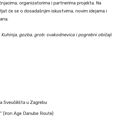
čnjacima, organizatorima i partnerima projekta. Na
vljat će se o dosadašnjim iskustvima, novim idejama i
ana.
e
Kuhinja, gozba, grob: svakodnevica i pogrebni običaji
a Sveučilišta u Zagrebu
“ (Iron Age Danube Route)