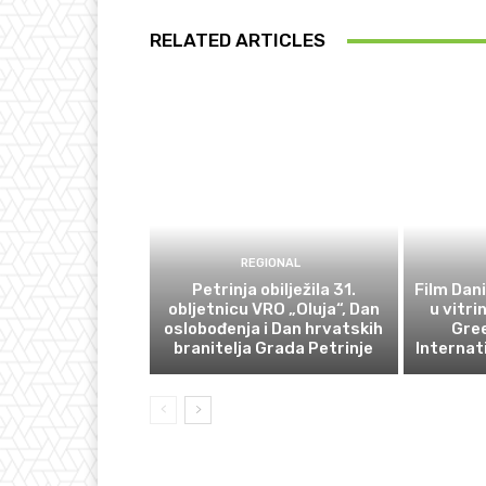
RELATED ARTICLES
REGIONAL
Petrinja obilježila 31.
Film Dani
obljetnicu VRO „Oluja“, Dan
u vitri
oslobođenja i Dan hrvatskih
Gre
branitelja Grada Petrinje
Internat