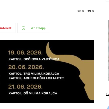
0
0
interest
WhatsApp
L