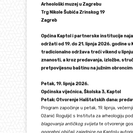
Arheološki muzej u Zagrebu
Trg Nikole Šubića Zrinskog 19
Zagreb
Općina Kaptol i partnerske institucije naj
održati od 19. do 21. lipnja 2026. godine u
tradicionalno održava treći vikend u lipnj
znanosti, a kroz predavanja, izložbe, stru
pretpovijesnu baštinu na južnim obronci
Petak, 19. lipnja 2026.
Općinska vijećnica, Školska 3, Kaptol
Petak: Otvorenje Halštatskih dana: predav
Program započinje u petak, 19. lipnja, večer
Ožanić Roguljić s Instituta za arheologiju p
blagovanja antičkog svijeta
te otvorenje gos
pogrebni običaji zajednice na Kaptolu
autori