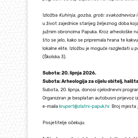
Izložba
Kuhinja, gozba, grob: svakodnevica i
u život zajednice starijeg željeznog doba koja 
južnim obroncima Papuka. Kroz arheološke nala
što se jelo, kako se pripremala hrana te kakv
lokalne elite. Izložbu je moguće razgledati u p
(Školska 3).
Subota: 20. lipnja 2026.
Subota: Arheologija za cijelu obitelj, halšt
Subota, 20. lipnja, donosi cjelodnevni program
Organiziran je besplatan autobusni prijevoz i
e-maila
krupert@zlatni-papuk.hr.
Broj mjesta 
Posjetitelje očekuju: