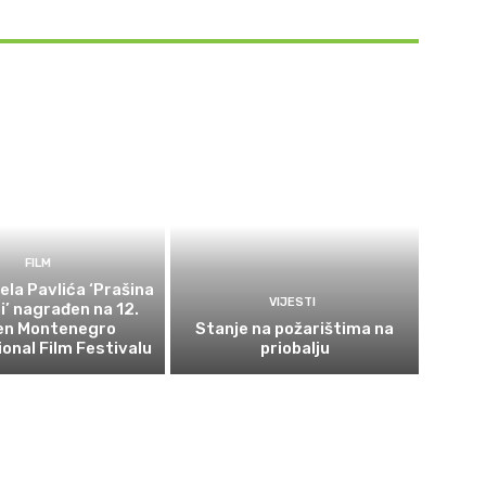
FILM
ela Pavlića ‘Prašina
VIJESTI
ni’ nagrađen na 12.
en Montenegro
Stanje na požarištima na
ional Film Festivalu
priobalju