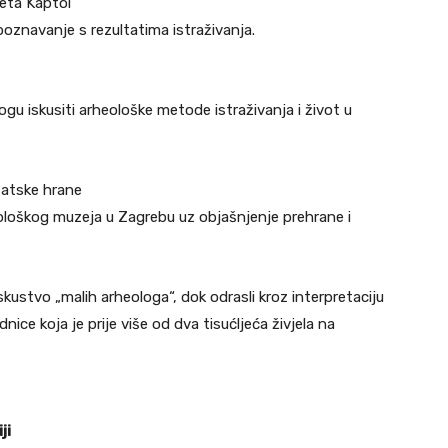
teta Kaptol
poznavanje s rezultatima istraživanja.
ogu iskusiti arheološke metode istraživanja i život u
tatske hrane
eološkog muzeja u Zagrebu uz objašnjenje prehrane i
kustvo „malih arheologa“, dok odrasli kroz interpretaciju
ce koja je prije više od dva tisućljeća živjela na
ji