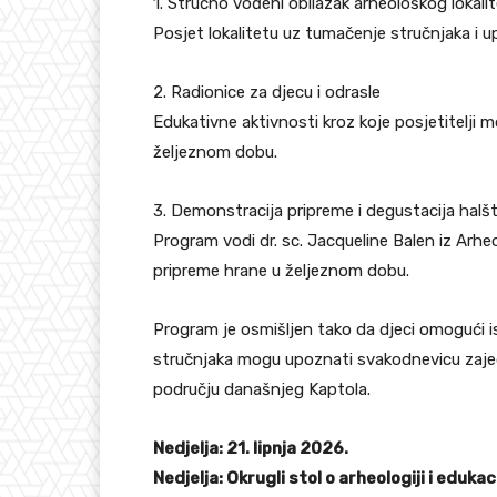
1. Stručno vođeni obilazak arheološkog lokali
Posjet lokalitetu uz tumačenje stručnjaka i u
2. Radionice za djecu i odrasle
Edukativne aktivnosti kroz koje posjetitelji m
željeznom dobu.
3. Demonstracija pripreme i degustacija halš
Program vodi dr. sc. Jacqueline Balen iz Arh
pripreme hrane u željeznom dobu.
Program je osmišljen tako da djeci omogući is
stručnjaka mogu upoznati svakodnevicu zajedni
području današnjeg Kaptola.
Nedjelja: 21. lipnja 2026.
Nedjelja: Okrugli stol o arheologiji i edukaci