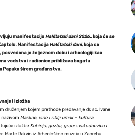
avljuju manifestaciju
Halštatski dani 2026.
, koja će se
 Kaptolu. Manifestacija
Halštatski dani
, koja se
u, posvećena je željeznom dobu i arheologiji kao
čna vodstva i radionice približava bogatu
ma Papuka širem građanstvu.
anje i izložba
njim druženjem kojem prethode predavanje dr. sc. Ivane
od nazivom
Masline, vino i riblji umak – kultura
tujuće izložbe
Kuhinja, gozba, grob: svakodnevica i
ce Marte Rakvin iz Arheološkog muzeja u Zagrebu.