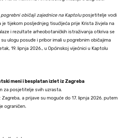
 pogrebni običaji zajednice na Kaptolu
posjetitelje vodi
je tijekom posljednjeg tisućljeća prije Krista živjela na
ze i rezultate arheobotaničkih istraživanja otkriva se
u su ulogu posuđe i pribor imali u pogrebnim običajima
etak, 19. lipnja 2026., u Općinskoj vijećnici u Kaptolu
atski meni i besplatan izlet iz Zagreba
 za posjetitelje svih uzrasta.
z Zagreba, a prijave su moguće do 17. lipnja 2026. putem
je ograničen.