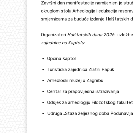
Završni dan manifestacije namijenjen je stru
okruglom stolu Arheologija i edukacija raspra
smjernicama za buduće izdanje Halštatskih d
Organizatori
Halštatskih dana 2026.
i izložb
zajednice na Kaptolu
:
Općina Kaptol
Turistička zajednica Zlatni Papuk
Arheološki muzej u Zagrebu
Centar za prapovijesna istraživanja
Odsjek za arheologiju Filozofskog fakultet
Udruga „Staza željeznog doba Podunavlja