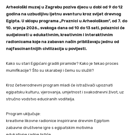
Arheološki muzej u Zagrebu poziva djecu u dobi od 9 do 12
godina na uzbudljivu ljetnu avanturu kroz svijet drevnog
Egipta. U sklopu programa „Praznici u Arheološkom“, od 7. do
10. srpnja 2026., svakoga dana od 10 do 13 sati, polaznici će
sudjelovati u edukativnim, kreativnim i interaktivnim
radionicama koje na zabavan način približavaju jednu od
najfascinantnijih civilizacija u povijesti.
Kako su stari Egipćani gradili piramide? Kako je tekao proces
mumifikacije? Što su skarabeji i čemu su služili?
Kroz četverodnevni program mladi će istraživači upoznati
egipatsku kulturu, vjerovanja, umjetnost i svakodnevni život, uz
stručno vodstvo educiranih voditelja.
Program uključuje:
kreativne likovne radionice inspirirane drevnim Egiptom
zabavne društvene igre s egipatskim motivima
edukativne radne listiće