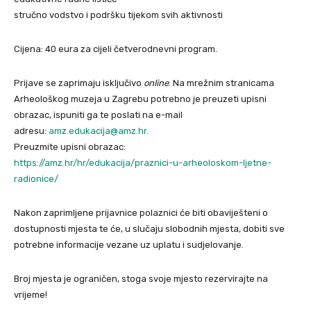
stručno vodstvo i podršku tijekom svih aktivnosti
Cijena: 40 eura za cijeli četverodnevni program.
Prijave se zaprimaju isključivo
online
. Na mrežnim stranicama
Arheološkog muzeja u Zagrebu potrebno je preuzeti upisni
obrazac, ispuniti ga te poslati na e-mail
adresu:
amz.edukacija@amz.hr.
Preuzmite upisni obrazac:
https://amz.hr/hr/edukacija/praznici-u-arheoloskom-ljetne-
radionice/
Nakon zaprimljene prijavnice polaznici će biti obaviješteni o
dostupnosti mjesta te će, u slučaju slobodnih mjesta, dobiti sve
potrebne informacije vezane uz uplatu i sudjelovanje.
Broj mjesta je ograničen, stoga svoje mjesto rezervirajte na
vrijeme!