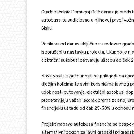
Gradonačelnik Domagoj Orlić danas je predst
autobusa te sudjelovao u njihovoj prvoj vožnj
Sisku.
Vozila su od danas uključena u redovan gradski
isporučeni u nastavku projekta. Ukupno je ri
električni autobusi ostvaruju uštedu od čak 
Nova vozila u potpunosti su prilagođena osob
dječjim kolicima te svim korisnicima javnog pr
udobnosti putovanja, električni autobusi dopr
predstavljaju važan iskorak prema zelenoj urb
financijsku uštedu od čak 25-30% u odnosu n
Projekt nabave autobusa financira se bespov
alternativni pogon za javni gradski i prigradsk