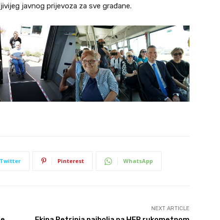
tljivijeg javnog prijevoza za sve građane.
Twitter
Pinterest
WhatsApp
NEXT ARTICLE
je
Ekipa Petrinja najbolja na HEP rukometnom