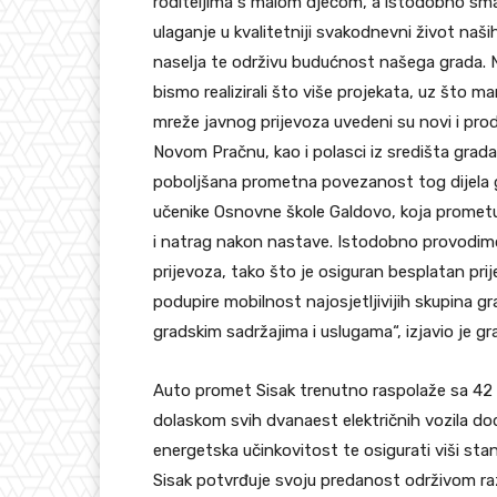
roditeljima s malom djecom, a istodobno sman
ulaganje u kvalitetniji svakodnevni život naš
naselja te održivu budućnost našega grada. N
bismo realizirali što više projekata, uz što 
mreže javnog prijevoza uvedeni su novi i prod
Novom Pračnu, kao i polasci iz središta grada
poboljšana prometna povezanost tog dijela g
učenike Osnovne škole Galdovo, koja prometuje
i natrag nakon nastave. Istodobno provodimo
prijevoza, tako što je osiguran besplatan pri
podupire mobilnost najosjetljivijih skupina g
gradskim sadržajima i uslugama“, izjavio je g
Auto promet Sisak trenutno raspolaže sa 42 
dolaskom svih dvanaest električnih vozila dod
energetska učinkovitost te osigurati viši st
Sisak potvrđuje svoju predanost održivom raz