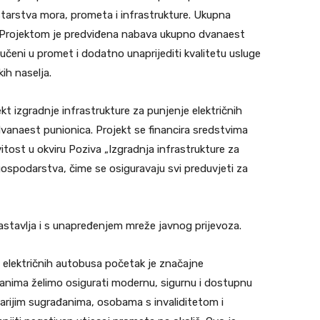
tarstva mora, prometa i infrastrukture. Ukupna
a. Projektom je predviđena nabava ukupno dvanaest
jučeni u promet i dodatno unaprijediti kvalitetu usluge
ih naselja.
kt izgradnje infrastrukture za punjenje električnih
dvanaest punionica. Projekt se financira sredstvima
itost u okviru Poziva „Izgradnja infrastrukture za
gospodarstva, čime se osiguravaju svi preduvjeti za
stavlja i s unapređenjem mreže javnog prijevoza.
električnih autobusa početak je značajne
đanima želimo osigurati modernu, sigurnu i dostupnu
arijim sugrađanima, osobama s invaliditetom i