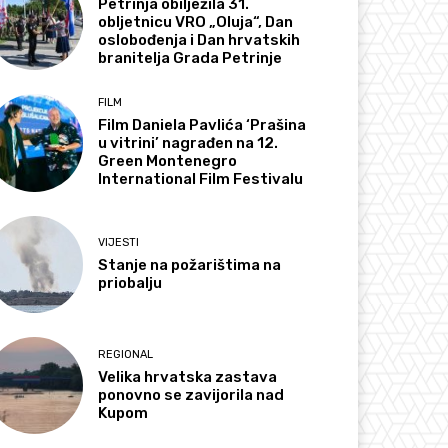
Petrinja obilježila 31.
obljetnicu VRO „Oluja“, Dan
oslobođenja i Dan hrvatskih
branitelja Grada Petrinje
FILM
Film Daniela Pavlića ‘Prašina
u vitrini’ nagrađen na 12.
Green Montenegro
International Film Festivalu
VIJESTI
Stanje na požarištima na
priobalju
REGIONAL
Velika hrvatska zastava
ponovno se zavijorila nad
Kupom