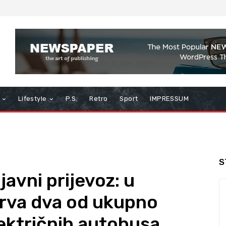
Lifestyle
P.S.
Retro
Sport
IMPRESSUM
S
javni prijevoz: u
rva dva od ukupno
ektričnih autobusa