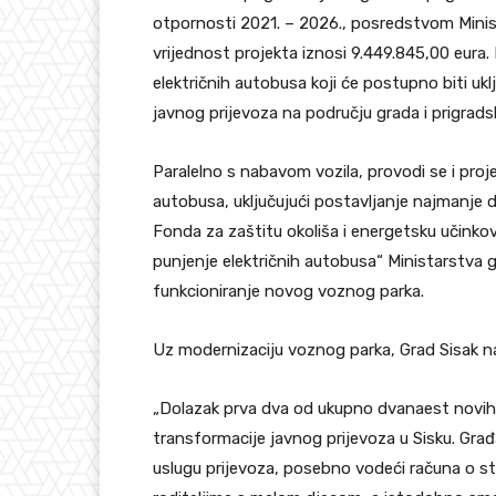
otpornosti 2021. – 2026., posredstvom Minis
vrijednost projekta iznosi 9.449.845,00 eur
električnih autobusa koji će postupno biti ukl
javnog prijevoza na području grada i prigradsk
Paralelno s nabavom vozila, provodi se i proje
autobusa, uključujući postavljanje najmanje 
Fonda za zaštitu okoliša i energetsku učinkov
punjenje električnih autobusa“ Ministarstva 
funkcioniranje novog voznog parka.
Uz modernizaciju voznog parka, Grad Sisak na
„Dolazak prva dva od ukupno dvanaest novih 
transformacije javnog prijevoza u Sisku. Gra
uslugu prijevoza, posebno vodeći računa o st