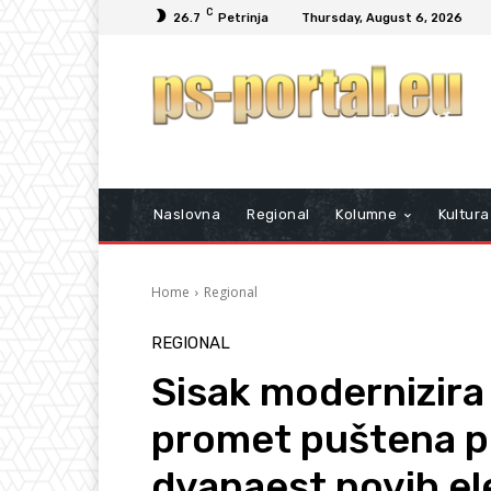
C
26.7
Petrinja
Thursday, August 6, 2026
Naslovna
Regional
Kolumne
Kultura
Home
Regional
REGIONAL
Sisak modernizira 
promet puštena p
dvanaest novih el