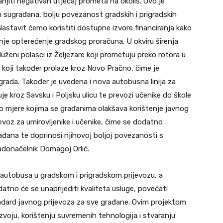
jiti negativan utjecaj prometa na okoliš. Ovo je
ih sugrađana, bolju povezanost gradskih i prigradskih
astavit ćemo koristiti dostupne izvore financiranja kako
manje opterećenje gradskog proračuna. U okviru širenja
uženi polasci iz Željezare koji prometuju preko rotora u
 koji također prolaze kroz Novo Pračno, čime je
rada. Također je uvedena i nova autobusna linija za
 kroz Savsku i Poljsku ulicu te prevozi učenike do škole
 mjere kojima se građanima olakšava korištenje javnog
jevoz za umirovljenike i učenike, čime se dodatno
rađana te doprinosi njihovoj boljoj povezanosti s
radonačelnik Domagoj Orlić.
autobusa u gradskom i prigradskom prijevozu, a
atno će se unaprijediti kvaliteta usluge, povećati
andard javnog prijevoza za sve građane. Ovim projektom
voju, korištenju suvremenih tehnologija i stvaranju