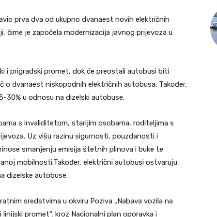
avio prva dva od ukupno dvanaest novih električnih
i, čime je započela modernizacija javnog prijevoza u
 i prigradski promet, dok će preostali autobusi biti
ječ o dvanaest niskopodnih električnih autobusa. Također,
25-30% u odnosu na dizelski autobuse.
ama s invaliditetom, starijim osobama, roditeljima s
ijevoza. Uz višu razinu sigurnosti, pouzdanosti i
inose smanjenju emisija štetnih plinova i buke te
anoj mobilnosti.Također, električni autobusi ostvaruju
a dizelske autobuse.
ratnim sredstvima u okviru Poziva „Nabava vozila na
i linijski promet“, kroz Nacionalni plan oporavka i