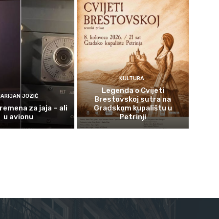
KULTURA
Legenda o Cvijeti
ARIJAN JOZIĆ
Brestovskoj sutra na
remena za jaja – ali
Gradskom kupalištu u
u avionu
Petrinji