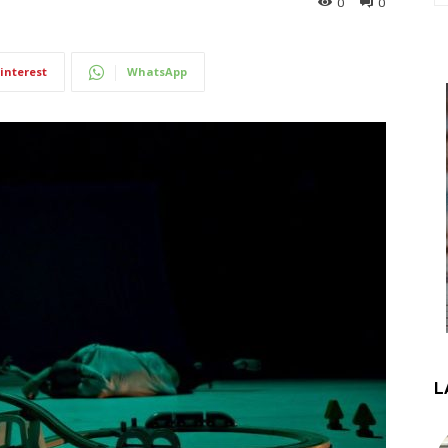
0
0
interest
WhatsApp
L