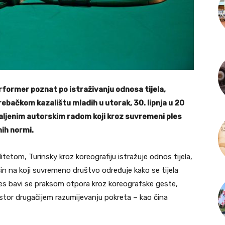
erformer poznat po istraživanju odnosa tijela,
ebačkom kazalištu mladih u utorak, 30. lipnja u 20
aljenim autorskim radom koji kroz suvremeni ples
nih normi.
ditetom, Turinsky kroz koreografiju istražuje odnos tijela,
čin na koji suvremeno društvo određuje kako se tijela
oves bavi se praksom otpora kroz koreografske geste,
rostor drugačijem razumijevanju pokreta – kao čina