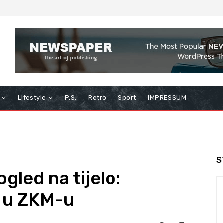
Lifestyle
P.S.
Retro
Sport
IMPRESSUM
S
ogled na tijelo:
 u ZKM-u