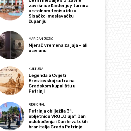
Četiri medalje s Državne
završnice Kinder joy turnira
u stolnom tenisu idu u
Sisačko-moslavačku
županiju
MARIJAN JOZIĆ
Mjerač vremena za jaja – ali
u avionu
KULTURA
Legenda o Cvijeti
Brestovskoj sutra na
Gradskom kupalištu u
Petrinji
REGIONAL
Petrinja obilježila 31.
obljetnicu VRO „Oluja“, Dan
oslobođenja i Dan hrvatskih
branitelja Grada Petrinje