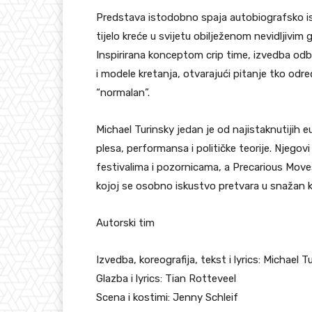
Predstava istodobno spaja autobiografsko isk
tijelo kreće u svijetu obilježenom nevidljivim
Inspirirana konceptom crip time, izvedba odbac
i modele kretanja, otvarajući pitanje tko određ
“normalan”.
Michael Turinsky jedan je od najistaknutijih 
plesa, performansa i političke teorije. Njego
festivalima i pozornicama, a Precarious Move
kojoj se osobno iskustvo pretvara u snažan k
Autorski tim
Izvedba, koreografija, tekst i lyrics: Michael T
Glazba i lyrics: Tian Rotteveel
Scena i kostimi: Jenny Schleif