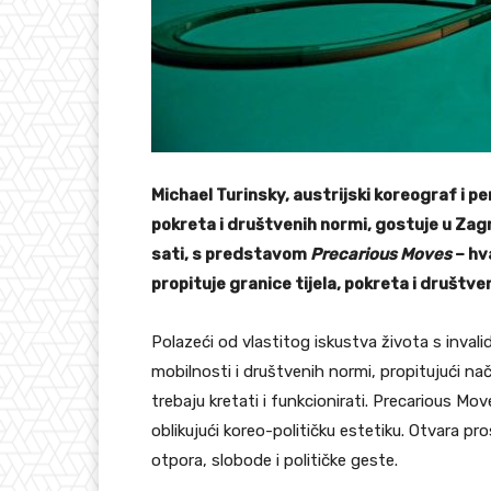
Michael Turinsky, austrijski koreograf i p
pokreta i društvenih normi, gostuje u Zagr
sati, s predstavom
Precarious Moves
– hv
propituje granice tijela, pokreta i društve
Polazeći od vlastitog iskustva života s invali
mobilnosti i društvenih normi, propitujući na
trebaju kretati i funkcionirati. Precarious M
oblikujući koreo-političku estetiku. Otvara p
otpora, slobode i političke geste.