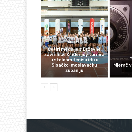
SPORT
Četiri medalje s Državne
završnice Kinder joy turnira
M
u stolnom tenisu idu u
Sisačko-moslavačku
Mjerač v
županiju