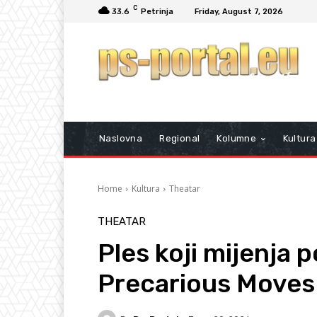
C
33.6
Petrinja
Friday, August 7, 2026
Naslovna
Regional
Kolumne
Kultura
Home
Kultura
Theatar
THEATAR
Ples koji mijenja p
Precarious Moves