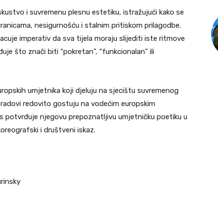
ustvo i suvremenu plesnu estetiku, istražujući kako se
 granicama, nesigurnošću i stalnim pritiskom prilagodbe.
uje imperativ da sva tijela moraju slijediti iste ritmove
uje što znači biti “pokretan”, “funkcionalan” ili
europskih umjetnika koji djeluju na sjecištu suvremenog
vi radovi redovito gostuju na vodećim europskim
s potvrđuje njegovu prepoznatljivu umjetničku poetiku u
oreografski i društveni iskaz.
urinsky