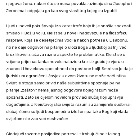
njegova žena, nakon što se masa povukla, uzimaju sina Josephe i
Jeronima i odgajaju ga kao svog vlastitog kojeg su izgubili.
Ljudi u noveli pokušavaju iza katastrofe koja ih je snašla spoznati
smisao ili Božju volju. Kleist se u noveli nadovezuje na filozofsku
raspravu koja se desetljećima vodila nakon potresa u Lisabonu,
no ne daje odgovor na pitanje o ulozi Boga u ljudskoj patnji već
kroz likove izražava razne aspekte te problematike. Kleist se u
vrijeme prije nastanka novele nalazio u krizi, izgubio je vjeru u
znanost i čovjekovu sposobnost da postane bolji. Smatrao je da je
ljudski um ograničen i čovjek u ovom životu ne može naći istinu.
Svijet je stoga samo privid naše subjektivne spoznaje pa na
pitanje „zašto?“ nema jasnog odgovora kojeg razum može
spoznati. Zato se cijelom novelom provlači slučaj koji upravlja
događajima. U Kleistovoj slici svijeta razum su zamijenile sudbina i
slučaj, čemu su ljudi bespomoćno izloženi pa tako Bog koji vlada
svijetom nije zao već neshvaćen.
Gledajući razorne posljedice potresa i strahujući od stalnog