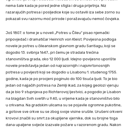
nema šale kada je pored jedne stigla i druga prijetnja. Niz
razarajućih potresa i posljedice koje su ostavili iza sebe zorno su
pokazali svu razornu moć prirode i poražavajuću nemoć čovjeka.
Još 1807. o tome je u noveli „Potres u Čileu“ pisao njemački
pripovjedač i dramatičar Heinrich von Kleist. Povijesna podloga
novele je potres u čileanskom glavnom gradu Santiagu, koji se
dogodio 13. svibnja 1647., pri čemu je stradala trećina
stanovništva grada, oko 12 000 ljudi. Idejno-povijesno uporište
novele predstavlja jedan od najrazornijih i najsmrtonosnijih
potresa u povijesti koji se dogodio u Lisabonu 1. studenog 1755.
godine, kada je po procjeni poginulo do 100 tisuća ljudi. To je bio
jedan od najjačih potresa na Zemlji ikad, za kojeg geolozi vjeruju
da je bio 9 stupnjeva po Richterovoj ljestvici, a pogodio je Lisabon
na blagdan Svih svetih u 9.40, u vrijeme kada je stanovništvo bilo
u crkvama. Na gradskim ulicama su se pojavile ogromne pukotine,
a gotove sve crkve su se zbog svoje visine srušile. Urušeni crkveni
krovovi značili su smrt za okupljene vjernike, dok su brojne toga
dana upaljene svijeće izazvale požare u razorenom gradu. Nakon