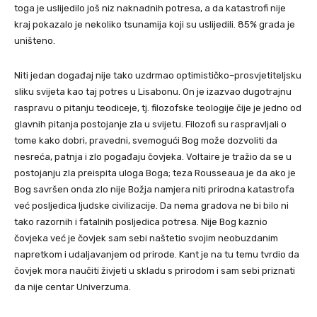
toga je uslijedilo još niz naknadnih potresa, a da katastrofi nije
kraj pokazalo je nekoliko tsunamija koji su uslijedili. 85% grada je
uništeno.
Niti jedan događaj nije tako uzdrmao optimističko–prosvjetiteljsku
sliku svijeta kao taj potres u Lisabonu. On je izazvao dugotrajnu
raspravu o pitanju teodiceje, tj. filozofske teologije čije je jedno od
glavnih pitanja postojanje zla u svijetu. Filozofi su raspravljali o
tome kako dobri, pravedni, svemogući Bog može dozvoliti da
nesreća, patnja i zlo pogađaju čovjeka. Voltaire je tražio da se u
postojanju zla preispita uloga Boga; teza Rousseaua je da ako je
Bog savršen onda zlo nije Božja namjera niti prirodna katastrofa
već posljedica ljudske civilizacije. Da nema gradova ne bi bilo ni
tako razornih i fatalnih posljedica potresa. Nije Bog kaznio
čovjeka već je čovjek sam sebi naštetio svojim neobuzdanim
napretkom i udaljavanjem od prirode. Kant je na tu temu tvrdio da
čovjek mora naučiti živjeti u skladu s prirodom i sam sebi priznati
da nije centar Univerzuma.