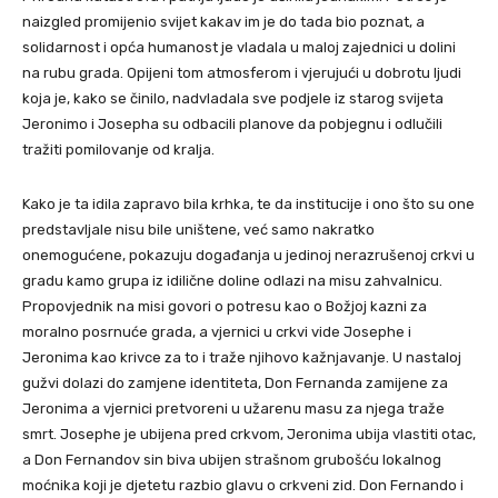
naizgled promijenio svijet kakav im je do tada bio poznat, a
solidarnost i opća humanost je vladala u maloj zajednici u dolini
na rubu grada. Opijeni tom atmosferom i vjerujući u dobrotu ljudi
koja je, kako se činilo, nadvladala sve podjele iz starog svijeta
Jeronimo i Josepha su odbacili planove da pobjegnu i odlučili
tražiti pomilovanje od kralja.
Kako je ta idila zapravo bila krhka, te da institucije i ono što su one
predstavljale nisu bile uništene, već samo nakratko
onemogućene, pokazuju događanja u jedinoj nerazrušenoj crkvi u
gradu kamo grupa iz idilične doline odlazi na misu zahvalnicu.
Propovjednik na misi govori o potresu kao o Božjoj kazni za
moralno posrnuće grada, a vjernici u crkvi vide Josephe i
Jeronima kao krivce za to i traže njihovo kažnjavanje. U nastaloj
gužvi dolazi do zamjene identiteta, Don Fernanda zamijene za
Jeronima a vjernici pretvoreni u užarenu masu za njega traže
smrt. Josephe je ubijena pred crkvom, Jeronima ubija vlastiti otac,
a Don Fernandov sin biva ubijen strašnom grubošću lokalnog
moćnika koji je djetetu razbio glavu o crkveni zid. Don Fernando i