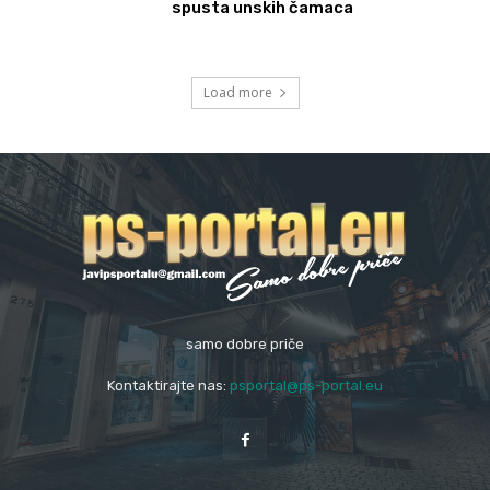
spusta unskih čamaca
Load more
samo dobre priče
Kontaktirajte nas:
psportal@ps-portal.eu