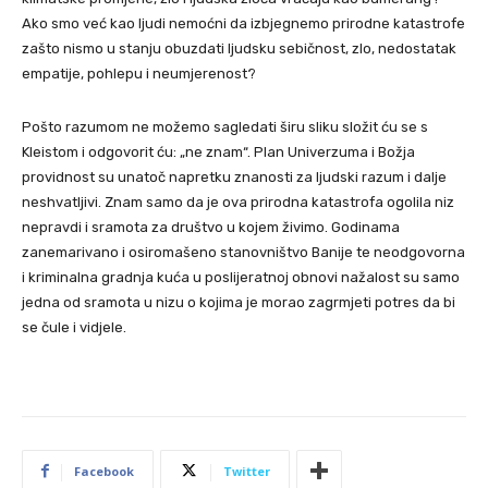
Ako smo već kao ljudi nemoćni da izbjegnemo prirodne katastrofe
zašto nismo u stanju obuzdati ljudsku sebičnost, zlo, nedostatak
empatije, pohlepu i neumjerenost?
Pošto razumom ne možemo sagledati širu sliku složit ću se s
Kleistom i odgovorit ću: „ne znam“. Plan Univerzuma i Božja
providnost su unatoč napretku znanosti za ljudski razum i dalje
neshvatljivi. Znam samo da je ova prirodna katastrofa ogolila niz
nepravdi i sramota za društvo u kojem živimo. Godinama
zanemarivano i osiromašeno stanovništvo Banije te neodgovorna
i kriminalna gradnja kuća u poslijeratnoj obnovi nažalost su samo
jedna od sramota u nizu o kojima je morao zagrmjeti potres da bi
se čule i vidjele.
Facebook
Twitter