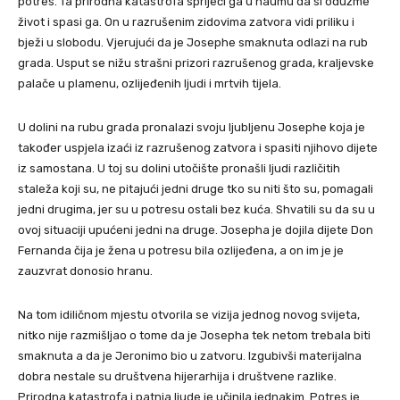
potres. Ta prirodna katastrofa spriječi ga u naumu da si oduzme
život i spasi ga. On u razrušenim zidovima zatvora vidi priliku i
bježi u slobodu. Vjerujući da je Josephe smaknuta odlazi na rub
grada. Usput se nižu strašni prizori razrušenog grada, kraljevske
palače u plamenu, ozlijeđenih ljudi i mrtvih tijela.
U dolini na rubu grada pronalazi svoju ljubljenu Josephe koja je
također uspjela izaći iz razrušenog zatvora i spasiti njihovo dijete
iz samostana. U toj su dolini utočište pronašli ljudi različitih
staleža koji su, ne pitajući jedni druge tko su niti što su, pomagali
jedni drugima, jer su u potresu ostali bez kuća. Shvatili su da su u
ovoj situaciji upućeni jedni na druge. Josepha je dojila dijete Don
Fernanda čija je žena u potresu bila ozlijeđena, a on im je je
zauzvrat donosio hranu.
Na tom idiličnom mjestu otvorila se vizija jednog novog svijeta,
nitko nije razmišljao o tome da je Josepha tek netom trebala biti
smaknuta a da je Jeronimo bio u zatvoru. Izgubivši materijalna
dobra nestale su društvena hijerarhija i društvene razlike.
Prirodna katastrofa i patnja ljude je učinila jednakim. Potres je