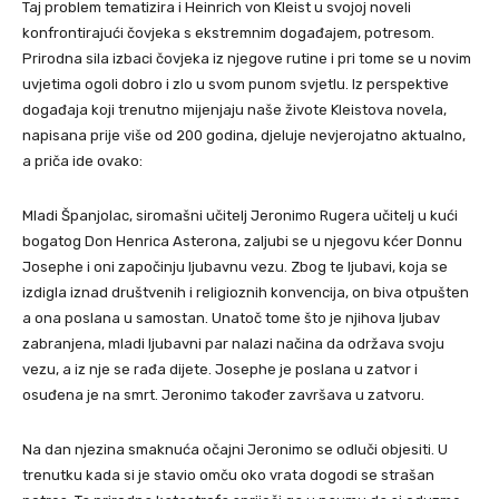
Taj problem tematizira i Heinrich von Kleist u svojoj noveli
konfrontirajući čovjeka s ekstremnim događajem, potresom.
Prirodna sila izbaci čovjeka iz njegove rutine i pri tome se u novim
uvjetima ogoli dobro i zlo u svom punom svjetlu. Iz perspektive
događaja koji trenutno mijenjaju naše živote Kleistova novela,
napisana prije više od 200 godina, djeluje nevjerojatno aktualno,
a priča ide ovako:
Mladi Španjolac, siromašni učitelj Jeronimo Rugera učitelj u kući
bogatog Don Henrica Asterona, zaljubi se u njegovu kćer Donnu
Josephe i oni započinju ljubavnu vezu. Zbog te ljubavi, koja se
izdigla iznad društvenih i religioznih konvencija, on biva otpušten
a ona poslana u samostan. Unatoč tome što je njihova ljubav
zabranjena, mladi ljubavni par nalazi načina da održava svoju
vezu, a iz nje se rađa dijete. Josephe je poslana u zatvor i
osuđena je na smrt. Jeronimo također završava u zatvoru.
Na dan njezina smaknuća očajni Jeronimo se odluči objesiti. U
trenutku kada si je stavio omču oko vrata dogodi se strašan