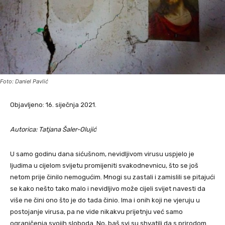
Foto: Daniel Pavlić
Objavljeno: 16. siječnja 2021.
Autorica: Tatjana Šaler-Olujić
U samo godinu dana sićušnom, nevidljivom virusu uspjelo je
ljudima u cijelom svijetu promijeniti svakodnevnicu, što se još
netom prije činilo nemogućim. Mnogi su zastali i zamislili se pitajući
se kako nešto tako malo i nevidljivo može cijeli svijet navesti da
više ne čini ono što je do tada činio. Ima i onih koji ne vjeruju u
postojanje virusa, pa ne vide nikakvu prijetnju već samo
ograničenja svojih sloboda. No, baš svi su shvatili da s prirodom