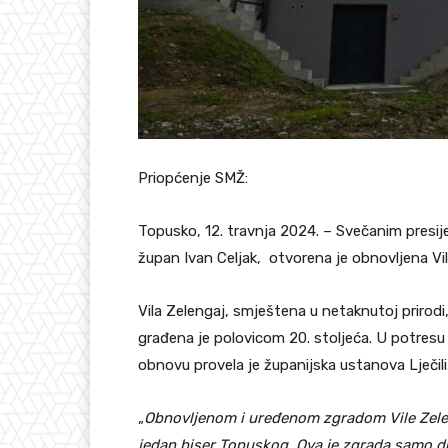
Priopćenje SMŽ:
Topusko, 12. travnja 2024. – Svečanim presij
župan Ivan Celjak, otvorena je obnovljena Vi
Vila Zelengaj, smještena u netaknutoj priro
građena je polovicom 20. stoljeća. U potresu 
obnovu provela je županijska ustanova Lječil
„
Obnovljenom i uređenom zgradom Vile Zelenga
jedan biser Topuskog. Ova je zgrada samo d