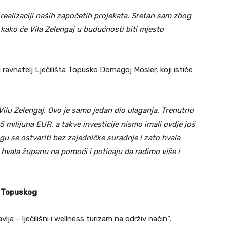
realizaciji naših započetih projekata. Sretan sam zbog
 kako će Vila Zelengaj u budućnosti biti mjesto
ravnatelj Lječilišta Topusko Domagoj Mosler, koji ističe
lu Zelengaj. Ovo je samo jedan dio ulaganja. Trenutno
5 milijuna EUR, a takve investicije nismo imali ovdje još
u se ostvariti bez zajedničke suradnje i zato hvala
hvala županu na pomoći i poticaju da radimo više i
m Topuskog
ja – lječilišni i wellness turizam na održiv način“,