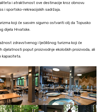
aliteta i atraktivnost ove destinacije kroz obnovu
s i sportsko-rekreacijskih sadržaja.
urizma koji će sasvim sigurno ostvariti cilj da Topusko
g dijela Hrvatske.
žnost zdravstvenog i lječilišnog turizma koji će
ih djelatnosti poput proizvodnje ekoloških proizvoda, ali
h kapaciteta.