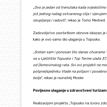
„
Ovo je jedan od trenutaka kada svjedočimo 
još jednog našeg ostvarenog cilja i vjerujem
okupljanja i radosti
“, rekao je Tomo Medved.
Zadovoljstvo završetkom obnove iskazao je i 
kako je ovo samo dio ulaganja u Topusko.
„
Sretan sam i ponosan što danas otvaramo Vi
se u Lječilište Topusko i Top Terme ulaže 37,
od Domovinskog rata. Svi ovi projekti ne mog
potpredsjedniku Vlade na potpori i posebno 
bolje
“, rekao je ravnatelj Mosler.
Povijesno ulaganje u zdravstveni turiza
Realizacijom projekta „Topusko na izvoru zdravl