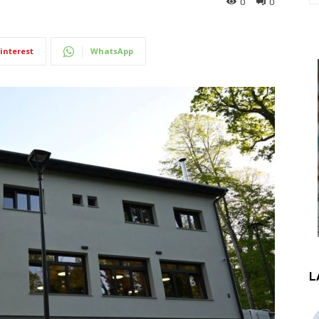
0
0
interest
WhatsApp
L