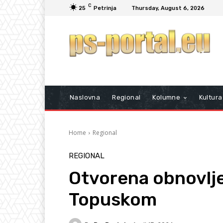
C
25
Petrinja
Thursday, August 6, 2026
Naslovna
Regional
Kolumne
Kultura
Home
Regional
REGIONAL
Otvorena obnovlje
Topuskom