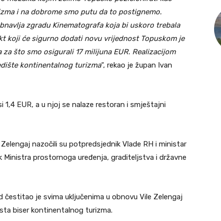
urizma i na dobrome smo putu da to postignemo.
navlja zgradu Kinematografa koja bi uskoro trebala
ekt koji će sigurno dodati novu vrijednost Topuskom je
 za što smo osigurali 17 milijuna EUR. Realizacijom
edište kontinentalnog turizma
“, rekao je župan Ivan
 1,4 EUR, a u njoj se nalaze restoran i smještajni
Zelengaj nazočili su potpredsjednik Vlade RH i ministar
 Ministra prostornoga uređenja, graditeljstva i državne
 čestitao je svima uključenima u obnovu Vile Zelengaj
ista biser kontinentalnog turizma.