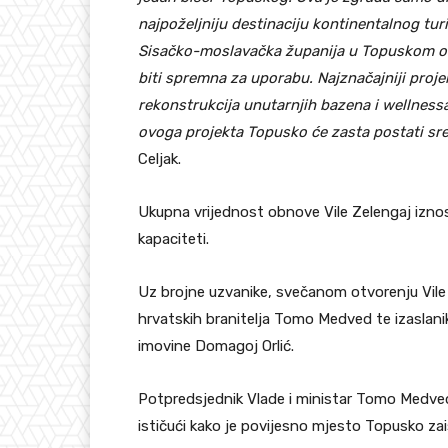
najpoželjniju destinaciju kontinentalnog t
Sisačko-moslavačka županija u Topuskom ob
biti spremna za uporabu. Najznačajniji proj
rekonstrukcija unutarnjih bazena i wellnessa
ovoga projekta Topusko će zasta postati sr
Celjak.
Ukupna vrijednost obnove Vile Zelengaj iznosi
kapaciteti.
Uz brojne uzvanike, svečanom otvorenju Vile 
hrvatskih branitelja Tomo Medved te izaslanik
imovine Domagoj Orlić.
Potpredsjednik Vlade i ministar Tomo Medved
ističući kako je povijesno mjesto Topusko za