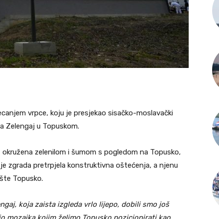
ecanjem vrpce, koju je presjekao sisačko-moslavački
la Zelengaj u Topuskom.
di, okružena zelenilom i šumom s pogledom na Topusko,
je zgrada pretrpjela konstruktivna oštećenja, a njenu
ište Topusko.
j, koja zaista izgleda vrlo lijepo, dobili smo još
io mozaika kojim želimo Topusko pozicionirati kao