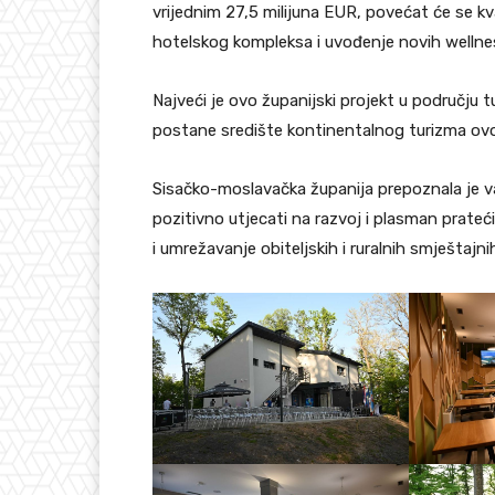
vrijednim 27,5 milijuna EUR, povećat će se kv
hotelskog kompleksa i uvođenje novih wellnes
Najveći je ovo županijski projekt u području t
postane središte kontinentalnog turizma ovo
Sisačko-moslavačka županija prepoznala je va
pozitivno utjecati na razvoj i plasman prateć
i umrežavanje obiteljskih i ruralnih smještajni