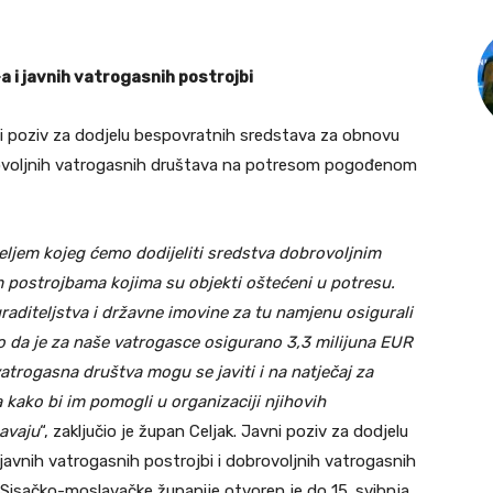
a i javnih vatrogasnih postrojbi
ni poziv za dodjelu bespovratnih sredstava za obnovu
brovoljnih vatrogasnih društava na potresom pogođenom
meljem kojeg ćemo dodijeliti sredstva dobrovoljnim
 postrojbama kojima su objekti oštećeni u potresu.
aditeljstva i državne imovine za tu namjenu osigurali
o da je za naše vatrogasce osigurano 3,3 milijuna EUR
atrogasna društva mogu se javiti i na natječaj za
kako bi im pomogli u organizaciji njihovih
avaju
“, zaključio je župan Celjak. Javni poziv za dodjelu
avnih vatrogasnih postrojbi i dobrovoljnih vatrogasnih
sačko-moslavačke županije otvoren je do 15. svibnja