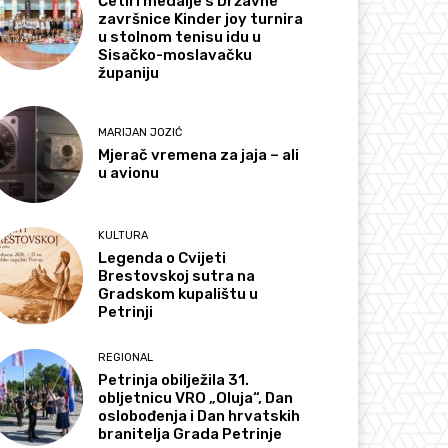
Četiri medalje s Državne
završnice Kinder joy turnira
u stolnom tenisu idu u
Sisačko-moslavačku
županiju
MARIJAN JOZIĆ
Mjerač vremena za jaja – ali
u avionu
KULTURA
Legenda o Cvijeti
Brestovskoj sutra na
Gradskom kupalištu u
Petrinji
REGIONAL
Petrinja obilježila 31.
obljetnicu VRO „Oluja“, Dan
oslobođenja i Dan hrvatskih
branitelja Grada Petrinje