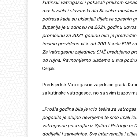
kutinski vatrogasci i pokazali prilikom sanac
moslavački i slavonski dio Sisačko-moslavačk
potresa kada su uklanjali dijelove opasnih
županija je u odnosu na 2021. godinu udvos
proračunu za 2021. godinu bilo je predviđe
imamo previđeno više od 200 tisuća EUR za 
Za Vatrogasnu zajednicu SMŽ uređujemo prost
od rujna. Ravnomjerno ulažemo u sva područ
Celjak.
Predsjednik Vatrogasne zajednice grada Kutine
za kutinske vatrogasce, no sa svim izazovima 
„
Prošla godina bila je vrlo teška za vatrogas
pogodilo je olujno nevrijeme te smo imali iz
vatrogasne postrojbe iz Splita i Petrinje te
dodijelili i zahvalnice. Sve intervencije i cil