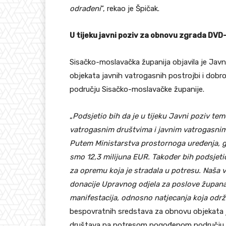
odrađeni
“, rekao je Špičak.
U tijeku javni poziv za obnovu zgrada DVD-
Sisačko-moslavačka županija objavila je Jav
objekata javnih vatrogasnih postrojbi i do
području Sisačko-moslavačke županije.
„
Podsjetio bih da je u tijeku Javni poziv te
vatrogasnim društvima i javnim vatrogasnim
Putem Ministarstva prostornoga uređenja, gr
smo 12,3 milijuna EUR. Također bih podsjeti
za opremu koja je stradala u potresu. Naša v
donacije Upravnog odjela za poslove župana 
manifestacija, odnosno natjecanja koja održ
bespovratnih sredstava za obnovu objekata j
društava na potresom pogođenom području Si