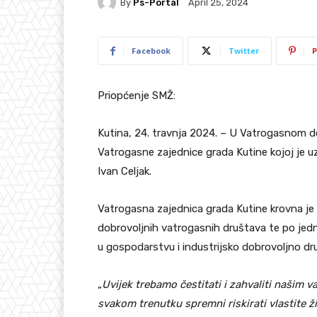
By
Ps-Portal
April 25, 2024
Facebook
Twitter
P
Priopćenje SMŽ:
Kutina, 24. travnja 2024. – U Vatrogasnom d
Vatrogasne zajednice grada Kutine kojoj je 
Ivan Celjak.
Vatrogasna zajednica grada Kutine krovna je
dobrovoljnih vatrogasnih društava te po jed
u gospodarstvu i industrijsko dobrovoljno dr
„
Uvijek trebamo čestitati i zahvaliti našim 
svakom trenutku spremni riskirati vlastite ž