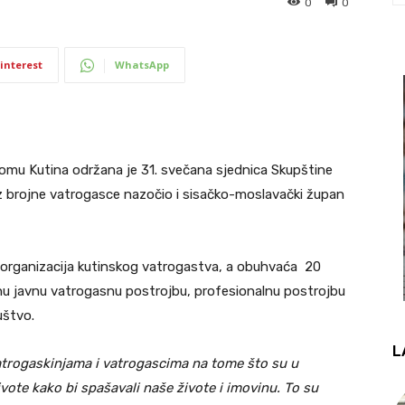
0
0
interest
WhatsApp
omu Kutina održana je 31. svečana sjednica Skupštine
uz brojne vatrogasce nazočio i sisačko-moslavački župan
 organizacija kutinskog vatrogastva, a obuhvaća 20
nu javnu vatrogasnu postrojbu, profesionalnu postrojbu
uštvo.
L
vatrogaskinjama i vatrogascima na tome što su u
ivote kako bi spašavali naše živote i imovinu. To su