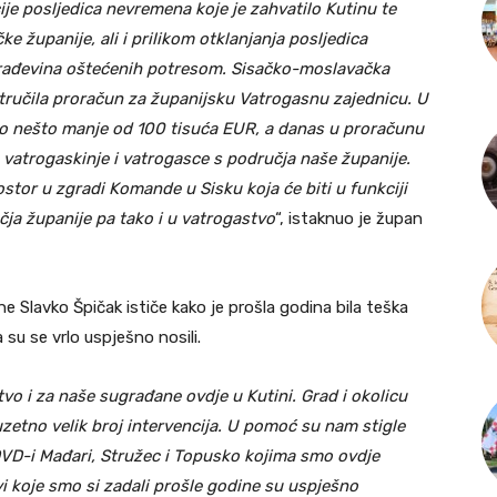
ije posljedica nevremena koje je zahvatilo Kutinu te
e županije, ali i prilikom otklanjanja posljedica
 građevina oštećenih potresom. Sisačko-moslavačka
tručila proračun za županijsku Vatrogasnu zajednicu. U
no nešto manje od 100 tisuća EUR, a danas u proračunu
vatrogaskinje i vatrogasce s područja naše županije.
or u zgradi Komande u Sisku koja će biti u funkciji
ja županije pa tako i u vatrogastvo
“, istaknuo je župan
 Slavko Špičak ističe kako je prošla godina bila teška
su se vrlo uspješno nosili.
tvo i za naše sugrađane ovdje u Kutini. Grad i okolicu
uzetno velik broj intervencija. U pomoć su nam stigle
 DVD-i Mađari, Stružec i Topusko kojima smo ovdje
jevi koje smo si zadali prošle godine su uspješno