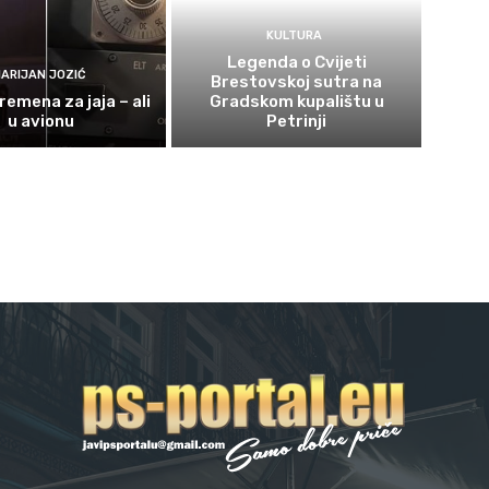
KULTURA
Legenda o Cvijeti
ARIJAN JOZIĆ
Brestovskoj sutra na
remena za jaja – ali
Gradskom kupalištu u
u avionu
Petrinji