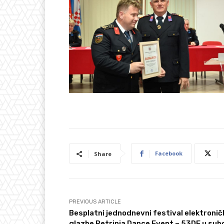
Facebook
Share
PREVIOUS ARTICLE
Besplatni jednodnevni festival elektronič
glazbe Petrinja Dance Event – 53DE u sub