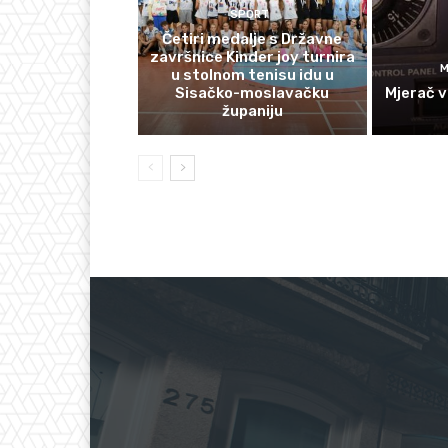
SPORT
Četiri medalje s Državne
završnice Kinder joy turnira
M
u stolnom tenisu idu u
Sisačko-moslavačku
Mjerač v
županiju