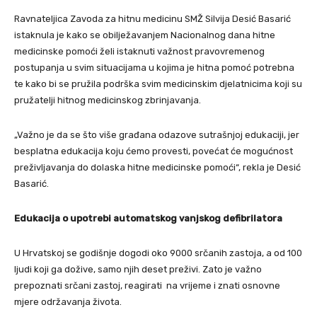
Ravnateljica Zavoda za hitnu medicinu SMŽ Silvija Desić Basarić
istaknula je kako se obilježavanjem Nacionalnog dana hitne
medicinske pomoći želi istaknuti važnost pravovremenog
postupanja u svim situacijama u kojima je hitna pomoć potrebna
te kako bi se pružila podrška svim medicinskim djelatnicima koji su
pružatelji hitnog medicinskog zbrinjavanja.
„Važno je da se što više građana odazove sutrašnjoj edukaciji, jer
besplatna edukacija koju ćemo provesti, povećat će mogućnost
preživljavanja do dolaska hitne medicinske pomoći“, rekla je Desić
Basarić.
Edukacija o upotrebi automatskog vanjskog defibrilatora
U Hrvatskoj se godišnje dogodi oko 9000 srčanih zastoja, a od 100
ljudi koji ga dožive, samo njih deset preživi. Zato je važno
prepoznati srčani zastoj, reagirati na vrijeme i znati osnovne
mjere održavanja života.