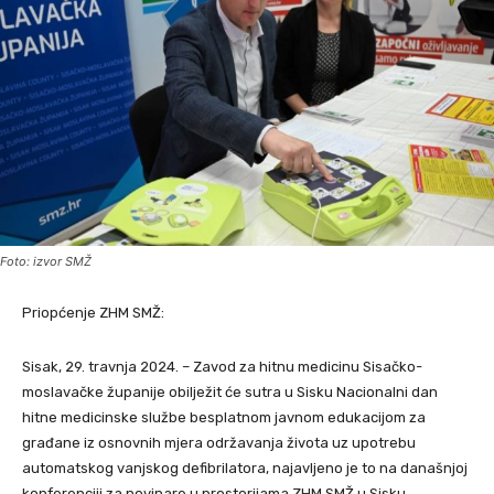
Foto: izvor SMŽ
Priopćenje ZHM SMŽ:
Sisak, 29. travnja 2024. – Zavod za hitnu medicinu Sisačko-
moslavačke županije obilježit će sutra u Sisku Nacionalni dan
hitne medicinske službe besplatnom javnom edukacijom za
građane iz osnovnih mjera održavanja života uz upotrebu
automatskog vanjskog defibrilatora, najavljeno je to na današnjoj
konferenciji za novinare u prostorijama ZHM SMŽ u Sisku.