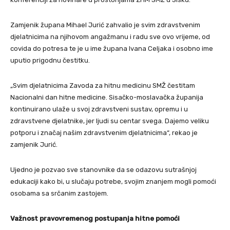
Zamjenik župana Mihael Jurić zahvalio je svim zdravstvenim
djelatnicima na njihovom angažmanu i radu sve ovo vrijeme, od
covida do potresa te je u ime župana Ivana Celjaka i osobno ime
uputio prigodnu čestitku.
„Svim djelatnicima Zavoda za hitnu medicinu SMŽ čestitam
Nacionalni dan hitne medicine. Sisačko-moslavačka županija
kontinuirano ulaže u svoj zdravstveni sustav, opremu i u
zdravstvene djelatnike, jer ljudi su centar svega. Dajemo veliku
potporu i značaj našim zdravstvenim djelatnicima“, rekao je
zamjenik Jurić.
Ujedno je pozvao sve stanovnike da se odazovu sutrašnjoj
edukaciji kako bi, u slučaju potrebe, svojim znanjem mogli pomoći
osobama sa srčanim zastojem.
Važnost pravovremenog postupanja hitne pomoći