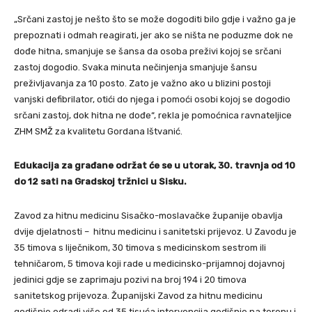
„Srčani zastoj je nešto što se može dogoditi bilo gdje i važno ga je
prepoznati i odmah reagirati, jer ako se ništa ne poduzme dok ne
dođe hitna, smanjuje se šansa da osoba preživi kojoj se srčani
zastoj dogodio. Svaka minuta nečinjenja smanjuje šansu
preživljavanja za 10 posto. Zato je važno ako u blizini postoji
vanjski defibrilator, otići do njega i pomoći osobi kojoj se dogodio
srčani zastoj, dok hitna ne dođe“, rekla je pomoćnica ravnateljice
ZHM SMŽ za kvalitetu Gordana Ištvanić.
Edukacija za građane održat će se u utorak, 30. travnja od 10
do 12 sati na Gradskoj tržnici u Sisku.
Zavod za hitnu medicinu Sisačko-moslavačke županije obavlja
dvije djelatnosti – hitnu medicinu i sanitetski prijevoz. U Zavodu je
35 timova s liječnikom, 30 timova s medicinskom sestrom ili
tehničarom, 5 timova koji rade u medicinsko-prijamnoj dojavnoj
jedinici gdje se zaprimaju pozivi na broj 194 i 20 timova
sanitetskog prijevoza. Županijski Zavod za hitnu medicinu
godišnje odradi više od 35 tisuća intervencija godišnje na terenu i