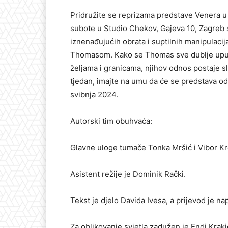
Pridružite se reprizama predstave Venera u 
subote u Studio Chekov, Gajeva 10, Zagreb s 
iznenađujućih obrata i suptilnih manipulacij
Thomasom. Kako se Thomas sve dublje upušta
željama i granicama, njihov odnos postaje s
tjedan, imajte na umu da će se predstava odr
svibnja 2024.
Autorski tim obuhvaća:
Glavne uloge tumače Tonka Mršić i Vibor Kre
Asistent režije je Dominik Rački.
Tekst je djelo Davida Ivesa, a prijevod je na
Za oblikovanje svjetla zadužen je Endi Kraki