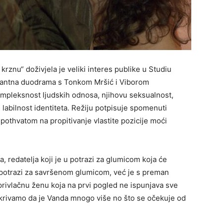
rznu“ doživjela je veliki interes publike u Studiu
rigantna duodrama s Tonkom Mršić i Viborom
mpleksnost ljudskih odnosa, njihovu seksualnost,
 labilnost identiteta. Režiju potpisuje spomenuti
 pothvatom na propitivanje vlastite pozicije moći
 redatelja koji je u potrazi za glumicom koja će
 U potrazi za savršenom glumicom, već je s preman
privlačnu ženu koja na prvi pogled ne ispunjava sve
 otkrivamo da je Vanda mnogo više no što se očekuje od