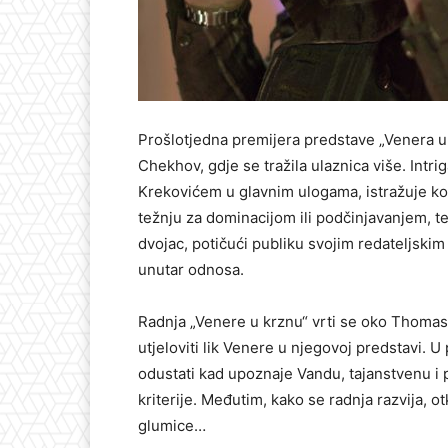
Prošlotjedna premijera predstave „Venera u k
Chekhov, gdje se tražila ulaznica više. Int
Krekovićem u glavnim ulogama, istražuje ko
težnju za dominacijom ili podčinjavanjem, te
dvojac, potičući publiku svojim redateljskim
unutar odnosa.
Radnja „Venere u krznu“ vrti se oko Thomasa,
utjeloviti lik Venere u njegovoj predstavi.
odustati kad upoznaje Vandu, tajanstvenu i 
kriterije. Međutim, kako se radnja razvija,
glumice…