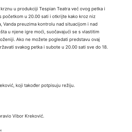
krznu u produkciji Tespian Teatra već ovog petka i
početkom u 20.00 sati i otkrijte kako kroz niz
a, Vanda preuzima kontrolu nad situacijom i nad
 u njene igre moći, suočavajući se s vlastitim
loženiji. Ako ne možete pogledati predstavu ovaj
žavati svakog petka i subote u 20.00 sati sve do 18.
ković, koji također potpisuju režiju.
pravio Vibor Kreković.
ć.