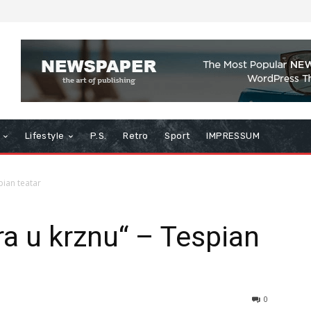
Lifestyle
P.S.
Retro
Sport
IMPRESSUM
pian teatar
a u krznu“ – Tespian
0