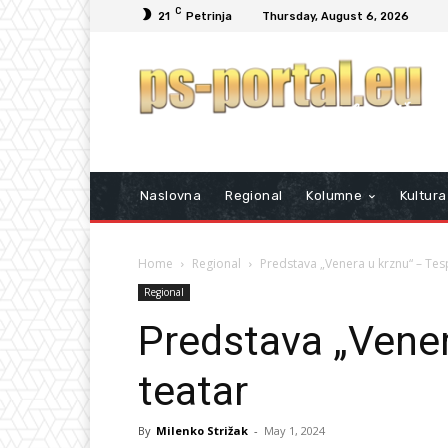
C
21
Petrinja
Thursday, August 6, 2026
Naslovna
Regional
Kolumne
Kultura
Home
Regional
Predstava „Venera u krznu“ – Tes
Regional
Predstava „Vener
teatar
By
Milenko Strižak
-
May 1, 2024