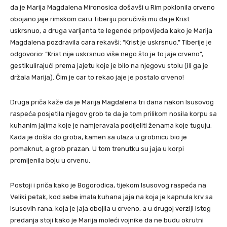
da je Marija Magdalena Mironosica došavši u Rim poklonila crveno
obojano jaje rimskom caru Tiberiju poručivši mu da je Krist
uskrsnuo, a druga varijanta te legende pripovijeda kako je Marija
Magdalena pozdravila cara rekavši: “Krist je uskrsnuo.” Tiberije je
odgovorio: “Krist nije uskrsnuo više nego što je to jaje crveno”,
gestikulirajući prema jajetu koje je bilo na njegovu stolu (ili ga je
držala Marija). Čim je car to rekao jaje je postalo crveno!
Druga priča kaže da je Marija Magdalena tri dana nakon Isusovog
raspeća posjetila njegov grob te da je tom prilikom nosila korpu sa
kuhanim jajima koje je namjeravala podijeliti ženama koje tuguju.
Kada je došla do groba, kamen sa ulaza u grobnicu bio je
pomaknut, a grob prazan. U tom trenutku su jaja u korpi
promijenila boju u crvenu.
Postoji i priča kako je Bogorodica, tijekom Isusovog raspeća na
Veliki petak, kod sebe imala kuhana jaja na koja je kapnula krv sa
Isusovih rana, koja je jaja obojila u crveno, a u drugoj verziji istog
predanja stoji kako je Marija moleći vojnike da ne budu okrutni