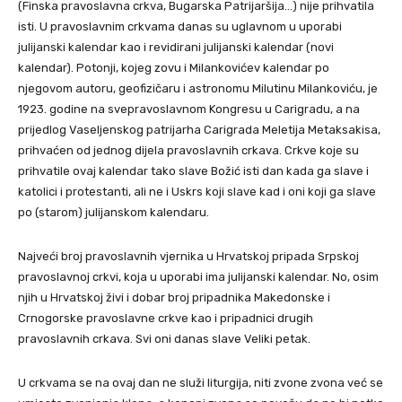
(Finska pravoslavna crkva, Bugarska Patrijaršija…) nije prihvatila
isti. U pravoslavnim crkvama danas su uglavnom u uporabi
julijanski kalendar kao i revidirani julijanski kalendar (novi
kalendar). Potonji, kojeg zovu i Milankovićev kalendar po
njegovom autoru, geofizičaru i astronomu Milutinu Milankoviću, je
1923. godine na svepravoslavnom Kongresu u Carigradu, a na
prijedlog Vaseljenskog patrijarha Carigrada Meletija Metaksakisa,
prihvaćen od jednog dijela pravoslavnih crkava. Crkve koje su
prihvatile ovaj kalendar tako slave Božić isti dan kada ga slave i
katolici i protestanti, ali ne i Uskrs koji slave kad i oni koji ga slave
po (starom) julijanskom kalendaru.
Najveći broj pravoslavnih vjernika u Hrvatskoj pripada Srpskoj
pravoslavnoj crkvi, koja u uporabi ima julijanski kalendar. No, osim
njih u Hrvatskoj živi i dobar broj pripadnika Makedonske i
Crnogorske pravoslavne crkve kao i pripadnici drugih
pravoslavnih crkava. Svi oni danas slave Veliki petak.
U crkvama se na ovaj dan ne služi liturgija, niti zvone zvona već se