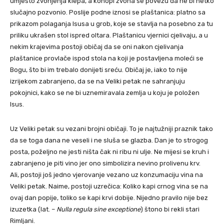
umjesto zvonjenja klepa, a konopi zvona se povežu da ne bi netko
slučajno pozvonio. Poslije podne iznosi se plaštanica: platno sa
prikazom polaganja Isusa u grob, koje se stavlja na posebno za tu
priliku ukrašen stol ispred oltara. Plaštanicu vjernici cjelivaju, a u
nekim krajevima postoji običaj da se oni nakon cjelivanja
plaštanice provlače ispod stola na koji je postavljena moleći se
Bogu, što bi im trebalo donijeti sreću. Običaj je, iako to nije
izrijekom zabranjeno, da se na Veliki petak ne sahranjuju
pokojnici, kako se ne bi uznemiravala zemlja u koju je položen
Isus.
Uz Veliki petak su vezani brojni običaji. To je najtužniji praznik tako
da se toga dana ne veseli i ne sluša se glazba. Dan je to strogog
posta, poželjno ne jesti ništa čak ni ribu ni ulje. Ne mijesi se kruh i
zabranjeno je piti vino jer ono simbolizira nevino prolivenu krv.
Ali, postoji još jedno vjerovanje vezano uz konzumaciju vina na
Veliki petak. Naime, postoji uzrečica: Koliko kapi crnog vina se na
ovaj dan popije, toliko se kapi krvi dobije. Nijedno pravilo nije bez
izuzetka (lat. –
Nulla regula sine exceptione
) štono bi rekli stari
Rimljani.