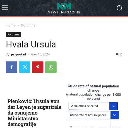
Home
Kolumne
Kolumne
Hvala Ursula
By
ps-portal
-
May 16, 2024
0