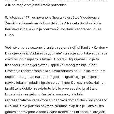
a tu se mogla smjestiti i mala pozornica.
5. listopada 1971. osnovano je Sportsko društvo Viduševac s
Ženskim rukometnim klubom „Mladost“. Na čelu Društva bio je
Berislav Ličina, a klub je preuzeo Živko Barić kao trener i duša
Kluba.
Već nakon prve sezone igranja u regionalnoj ligi Banija – Kordun –
Lika djevojke iz Vuduševca „pomele“ su svoje sportske suparnice
osvojivši prvo mjesto i ulazak u Hrvatsku ligu sjever. Bio je to
iznenađujući i nevjerojatan uspjeh koji mnogima nije „sjeo“.
Ometanja i podmetanja bila su svakodnevnica, klub se, međutim,
uspješno natjecao narednih 7 godina. Igralište je promijenilo
navike lokalnih mladih. Igralo se dan i noć. Da, da, i noću. Naime,
igralište je dobilo i rasvjetu te je bilo prvo seosko igrališta u
Hrvatskoj s rasvjetom. Rasvjeta, naravno, nije bila
reprezentativna, reflektore su napravili domaći dečki od konzervi
u kojima je bio pakiran pekmez. Nebitno, svijetlilo je. I ako su iza
golova postavljene visoke žičane mreže ipak bi poneka, divljački