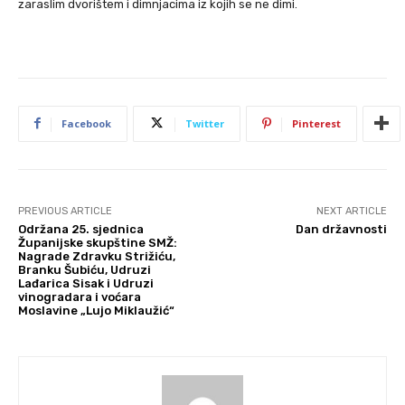
zaraslim dvorištem i dimnjacima iz kojih se ne dimi.
Facebook
Twitter
Pinterest
PREVIOUS ARTICLE
NEXT ARTICLE
Održana 25. sjednica
Dan državnosti
Županijske skupštine SMŽ:
Nagrade Zdravku Strižiću,
Branku Šubiću, Udruzi
Lađarica Sisak i Udruzi
vinogradara i voćara
Moslavine „Lujo Miklaužić“