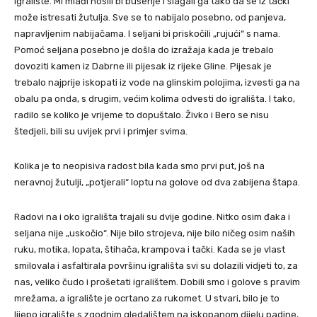
igralište. Mi mlađi nosili bi busenje i slagali ga tako da se iz tački
može istresati žutulja. Sve se to nabijalo posebno, od panjeva,
napravljenim nabijačama. I seljani bi priskočili „rujući“ s nama.
Pomoć seljana posebno je došla do izražaja kada je trebalo
dovoziti kamen iz Dabrne ili pijesak iz rijeke Gline. Pijesak je
trebalo najprije iskopati iz vode na glinskim polojima, izvesti ga na
obalu pa onda, s drugim, većim kolima odvesti do igrališta. I tako,
radilo se koliko je vrijeme to dopuštalo. Živko i Bero se nisu
štedjeli, bili su uvijek prvi i primjer svima.
Kolika je to neopisiva radost bila kada smo prvi put, još na
neravnoj žutulji, „potjerali“ loptu na golove od dva zabijena štapa.
Radovi na i oko igrališta trajali su dvije godine. Nitko osim đaka i
seljana nije „uskočio“. Nije bilo strojeva, nije bilo ničeg osim naših
ruku, motika, lopata, štihača, krampova i tački. Kada se je vlast
smilovala i asfaltirala površinu igrališta svi su dolazili vidjeti to, za
nas, veliko čudo i prošetati igralištem. Dobili smo i golove s pravim
mrežama, a igralište je ocrtano za rukomet. U stvari, bilo je to
lijepo igralište s zgodnim gledalištem na iskopanom dijelu padine,