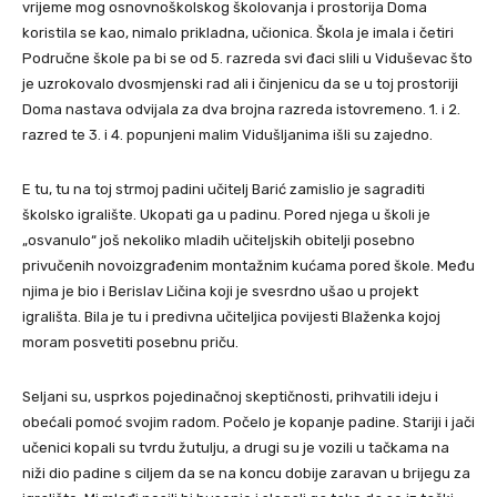
vrijeme mog osnovnoškolskog školovanja i prostorija Doma
koristila se kao, nimalo prikladna, učionica. Škola je imala i četiri
Područne škole pa bi se od 5. razreda svi đaci slili u Viduševac što
je uzrokovalo dvosmjenski rad ali i činjenicu da se u toj prostoriji
Doma nastava odvijala za dva brojna razreda istovremeno. 1. i 2.
razred te 3. i 4. popunjeni malim Vidušljanima išli su zajedno.
E tu, tu na toj strmoj padini učitelj Barić zamislio je sagraditi
školsko igralište. Ukopati ga u padinu. Pored njega u školi je
„osvanulo“ još nekoliko mladih učiteljskih obitelji posebno
privučenih novoizgrađenim montažnim kućama pored škole. Među
njima je bio i Berislav Ličina koji je svesrdno ušao u projekt
igrališta. Bila je tu i predivna učiteljica povijesti Blaženka kojoj
moram posvetiti posebnu priču.
Seljani su, usprkos pojedinačnoj skeptičnosti, prihvatili ideju i
obećali pomoć svojim radom. Počelo je kopanje padine. Stariji i jači
učenici kopali su tvrdu žutulju, a drugi su je vozili u tačkama na
niži dio padine s ciljem da se na koncu dobije zaravan u brijegu za