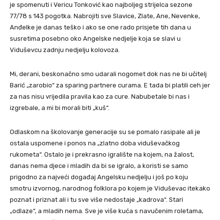
je spomenuti i Vericu Tonković kao najboljeg strijelca sezone
77/78 s 143 pogotka. Nabrojiti sve Slavice, Zlate, Ane, Nevenke,
Anđelke je danas teško i ako se one rado prisjete tih dana u
susretima posebno oko Angelske nedjelje koja se slavi u
Viduševcu zadnju nedjelju kolovoza.
Mi, derani, beskonačno smo udarali nogomet dok nas ne bi učitelj
Barić „zarobio“ za sparing partnere curama. E tada bi platili ceh jer
za nas nisu vrijedila pravila kao za cure. Nabubetale bi nas i
izgrebale, a mi bi morali biti „kuš“.
Odlaskom na školovanje generacije su se pomalo rasipale ali je
ostala uspomene i ponos na „zlatno doba viduševačkog
rukometa“. Ostalo je i prekrasno igralište na kojem, na žalost,
danas nema djece i mladih da bi se igralo, a koristi se samo
prigodno za najveći događaj Angelsku nedjelju i još po koju
smotru izvornog, narodnog folklora po kojem je Viduševac itekako
poznat i priznat ali i tu sve više nedostaje „kadrova“. Stari
„odlaze“, a mladih nema. Sve je više kuća s navučenim roletama,