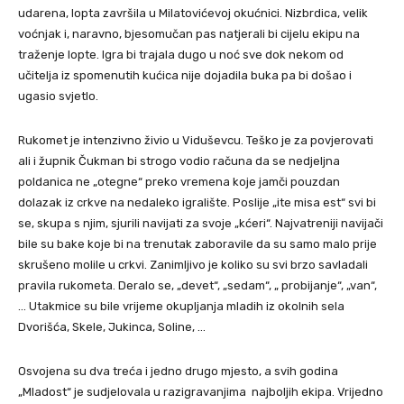
udarena, lopta završila u Milatovićevoj okućnici. Nizbrdica, velik
voćnjak i, naravno, bjesomučan pas natjerali bi cijelu ekipu na
traženje lopte. Igra bi trajala dugo u noć sve dok nekom od
učitelja iz spomenutih kućica nije dojadila buka pa bi došao i
ugasio svjetlo.
Rukomet je intenzivno živio u Viduševcu. Teško je za povjerovati
ali i župnik Čukman bi strogo vodio računa da se nedjeljna
poldanica ne „otegne“ preko vremena koje jamči pouzdan
dolazak iz crkve na nedaleko igralište. Poslije „ite misa est“ svi bi
se, skupa s njim, sjurili navijati za svoje „kćeri“. Najvatreniji navijači
bile su bake koje bi na trenutak zaboravile da su samo malo prije
skrušeno molile u crkvi. Zanimljivo je koliko su svi brzo savladali
pravila rukometa. Deralo se, „devet“, „sedam“, „ probijanje“, „van“,
… Utakmice su bile vrijeme okupljanja mladih iz okolnih sela
Dvorišća, Skele, Jukinca, Soline, …
Osvojena su dva treća i jedno drugo mjesto, a svih godina
„Mladost“ je sudjelovala u razigravanjima najboljih ekipa. Vrijedno