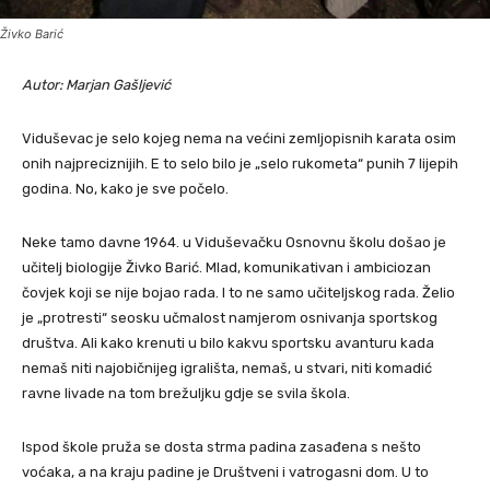
Živko Barić
Autor: Marjan Gašljević
Viduševac je selo kojeg nema na većini zemljopisnih karata osim
onih najpreciznijih. E to selo bilo je „selo rukometa“ punih 7 lijepih
godina. No, kako je sve počelo.
Neke tamo davne 1964. u Viduševačku Osnovnu školu došao je
učitelj biologije Živko Barić. Mlad, komunikativan i ambiciozan
čovjek koji se nije bojao rada. I to ne samo učiteljskog rada. Želio
je „protresti“ seosku učmalost namjerom osnivanja sportskog
društva. Ali kako krenuti u bilo kakvu sportsku avanturu kada
nemaš niti najobičnijeg igrališta, nemaš, u stvari, niti komadić
ravne livade na tom brežuljku gdje se svila škola.
Ispod škole pruža se dosta strma padina zasađena s nešto
voćaka, a na kraju padine je Društveni i vatrogasni dom. U to