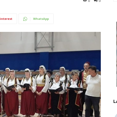
0
0
interest
WhatsApp
L