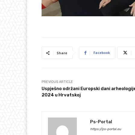
Facebook
Share
PREVIOUS ARTICLE
Uspješno održani Europski dani arheologij
2024 u Hrvatskoj
Ps-Portal
https://ps-portal.eu