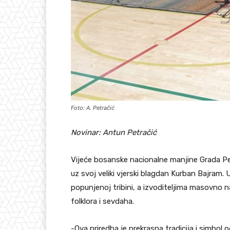
Foto: A. Petračić
Novinar: Antun Petračić
Vijeće bosanske nacionalne manjine Grada Petr
uz svoj veliki vjerski blagdan Kurban Bajram.
popunjenoj tribini, a izvoditeljima masovno n
folklora i sevdaha.
-Ova priredba je prekrasna tradicija i simbol o