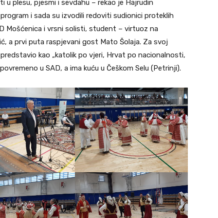
 u plesu, pjesmi i sevdahu – rekao je Hajrudin
program i sada su izvodili redoviti sudionici proteklih
D Mošćenica i vrsni solisti, student – virtuoz na
ić, a prvi puta raspjevani gost Mato Šolaja. Za svoj
edstavio kao „katolik po vjeri, Hrvat po nacionalnosti,
 povremeno u SAD, a ima kuću u Češkom Selu (Petrinji).