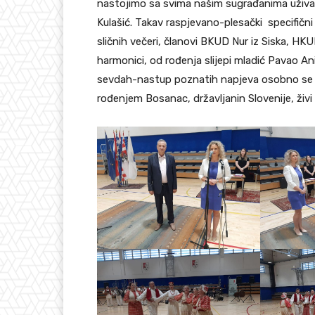
nastojimo sa svima našim sugrađanima uživati
Kulašić. Takav raspjevano-plesački specifični 
sličnih večeri, članovi BKUD Nur iz Siska, HKU
harmonici, od rođenja slijepi mladić Pavao An
sevdah-nastup poznatih napjeva osobno se pr
rođenjem Bosanac, državljanin Slovenije, živi