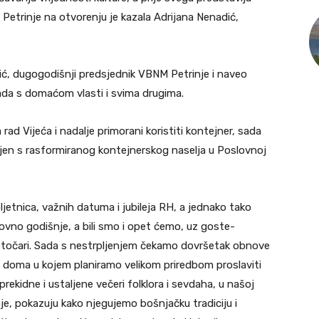
 Petrinje na otvorenju je kazala Adrijana Nenadić,
šić, dugogodišnji predsjednik VBNM Petrinje i naveo
da s domaćom vlasti i svima drugima.
ad Vijeća i nadalje primorani koristiti kontejner, sada
ljen s rasformiranog kontejnerskog naselja u Poslovnoj
ljetnica, važnih datuma i jubileja RH, a jednako tako
ovno godišnje, a bili smo i opet ćemo, uz goste-
 Potočari. Sada s nestrpljenjem čekamo dovršetak obnove
doma u kojem planiramo velikom priredbom proslaviti
ekidne i ustaljene večeri folklora i sevdaha, u našoj
nje, pokazuju kako njegujemo bošnjačku tradiciju i