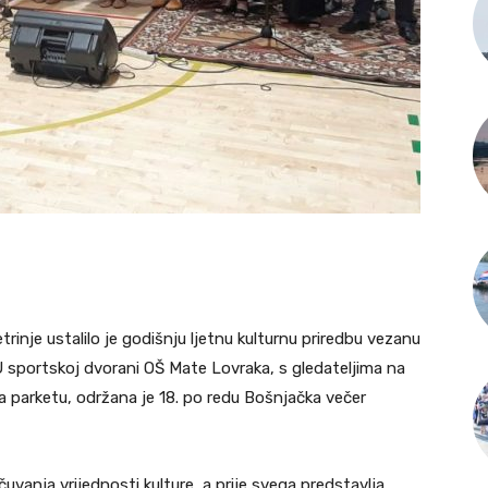
inje ustalilo je godišnju ljetnu kulturnu priredbu vezanu
 U sportskoj dvorani OŠ Mate Lovraka, s gledateljima na
a parketu, održana je 18. po redu Bošnjačka večer
čuvanja vrijednosti kulture, a prije svega predstavlja