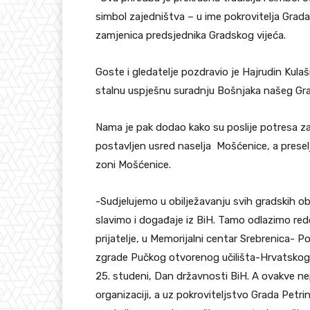
simbol zajedništva – u ime pokrovitelja Grada
zamjenica predsjednika Gradskog vijeća.
Goste i gledatelje pozdravio je Hajrudin Kula
stalnu uspješnu suradnju Bošnjaka našeg Gra
Nama je pak dodao kako su poslije potresa za r
postavljen usred naselja Mošćenice, a prese
zoni Mošćenice.
-Sudjelujemo u obilježavanju svih gradskih ob
slavimo i događaje iz BiH. Tamo odlazimo red
prijatelje, u Memorijalni centar Srebrenica-
zgrade Pučkog otvorenog učilišta-Hrvatskog 
25. studeni, Dan državnosti BiH. A ovakve nepr
organizaciji, a uz pokroviteljstvo Grada Petri