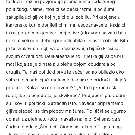
testirali i razinu povjerenja prema nama zaduženog
političkog. Naime, moji bi se dečki razmilili po šumi
sakupljajući gljive kojih je bilo u izobilju. Prikupljene u
kartonske kutije donijeli bi mi na raspoznavanje. Kada bi
ih rasporedio na jestive i nejestive (otrovne) na vatri bi u
nekom velikom plehu spremali obilan i slastan obrok. Bilo
je tu svakovrsnih gljiva, a najizazovnija bijaše krasica
svojim crvenilom. Delikatesna je to i rijetka gljiva pa bi u
masi koja se je dinstala u plehu bojom odudarala od
drugih. Taj naš politički prvu je večer samo obilazio oko
vatre i jela odbijajući nutkanje da nam se pridruži. Lik još
priupita: „Kakve su ono crvene?“ „A, to ti je kao ruski
rulet, tko je pojede taj je skviknuo.“ Podjebem ga. Čudni
su likovi ti politički. Sutradan isto. Navečer pripremamo
gljive sladeći se tim plodovima šume. Politički se ugurao
odmah uz plehnatu teču i navalio na jelo. Svi smo ga s
čudom gledali: „Što ti bi? Sinoć nisi okusio.“ Upitam ga.
„E, noćas sam cijelu noć obilazio oko vaših šatora