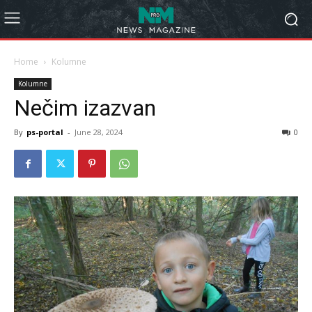
Home
Kolumne
Kolumne
Nečim izazvan
By
ps-portal
-
June 28, 2024
0