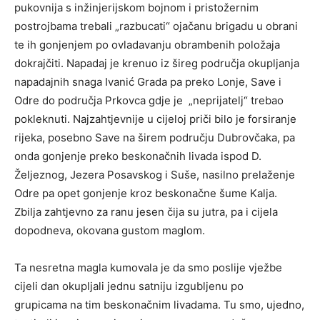
pukovnija s inžinjerijskom bojnom i pristožernim
postrojbama trebali „razbucati“ ojačanu brigadu u obrani
te ih gonjenjem po ovladavanju obrambenih položaja
dokrajčiti. Napadaj je krenuo iz šireg područja okupljanja
napadajnih snaga Ivanić Grada pa preko Lonje, Save i
Odre do područja Prkovca gdje je „neprijatelj“ trebao
pokleknuti. Najzahtjevnije u cijeloj priči bilo je forsiranje
rijeka, posebno Save na širem području Dubrovčaka, pa
onda gonjenje preko beskonačnih livada ispod D.
Željeznog, Jezera Posavskog i Suše, nasilno prelaženje
Odre pa opet gonjenje kroz beskonačne šume Kalja.
Zbilja zahtjevno za ranu jesen čija su jutra, pa i cijela
dopodneva, okovana gustom maglom.
Ta nesretna magla kumovala je da smo poslije vježbe
cijeli dan okupljali jednu satniju izgubljenu po
grupicama na tim beskonačnim livadama. Tu smo, ujedno,