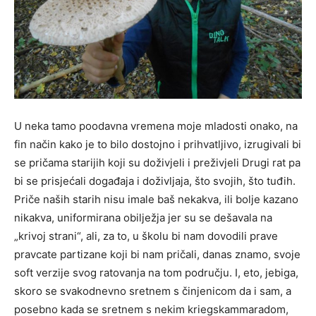
U neka tamo poodavna vremena moje mladosti onako, na
fin način kako je to bilo dostojno i prihvatljivo, izrugivali bi
se pričama starijih koji su doživjeli i preživjeli Drugi rat pa
bi se prisjećali događaja i doživljaja, što svojih, što tuđih.
Priče naših starih nisu imale baš nekakva, ili bolje kazano
nikakva, uniformirana obilježja jer su se dešavala na
„krivoj strani“, ali, za to, u školu bi nam dovodili prave
pravcate partizane koji bi nam pričali, danas znamo, svoje
soft verzije svog ratovanja na tom području. I, eto, jebiga,
skoro se svakodnevno sretnem s činjenicom da i sam, a
posebno kada se sretnem s nekim kriegskammaradom,