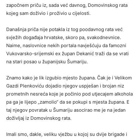
započnem priču iz, sada već davnog, Domovinskog rata
kojeg sam doživio i proživio u cijelosti.
Današnja priča nije potakla iz tog poodavnog rata već
svježih događaja hrvatske, skoro pa, svakodnevnice.
Naime, naslovnice nekih portala navješćuju da famozni
Vukovarsko-srijemski ex župan Dekanić traži da se vrati
na stari posao u županijsku Šumariju.
Znamo kako je lik izgubio mjesto župana. Čak je i Velikom
Gazdi Plenkoviću dojadio njegov uspješan i brojan niz
prometnih nesreća koje je počinio pod utjecajem alkohola
pa ga je lijepo „zamolio“ da se pokupi s mjesta župana. E
taj njegov povratak u Šumariju asocirao me je na jedan
doživljaj iz Domovinskog rata.
Imali smo, dakle, veliku vježbu u kojoj su dvije brigade i