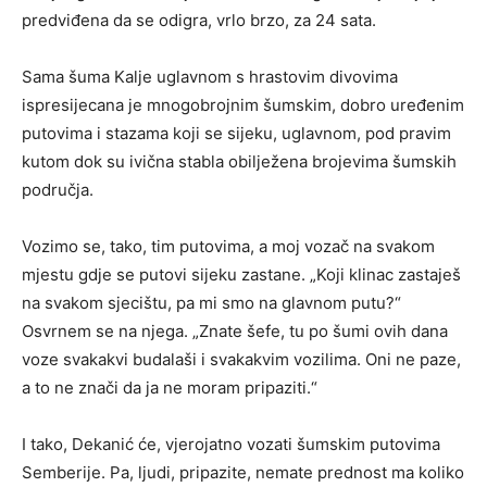
predviđena da se odigra, vrlo brzo, za 24 sata.
Sama šuma Kalje uglavnom s hrastovim divovima
ispresijecana je mnogobrojnim šumskim, dobro uređenim
putovima i stazama koji se sijeku, uglavnom, pod pravim
kutom dok su ivična stabla obilježena brojevima šumskih
područja.
Vozimo se, tako, tim putovima, a moj vozač na svakom
mjestu gdje se putovi sijeku zastane. „Koji klinac zastaješ
na svakom sjecištu, pa mi smo na glavnom putu?“
Osvrnem se na njega. „Znate šefe, tu po šumi ovih dana
voze svakakvi budalaši i svakakvim vozilima. Oni ne paze,
a to ne znači da ja ne moram pripaziti.“
I tako, Dekanić će, vjerojatno vozati šumskim putovima
Semberije. Pa, ljudi, pripazite, nemate prednost ma koliko