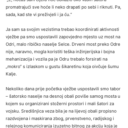
promatrajući sve hoće li neko drapati po sebi i riknuti. Pa,
sada, kad ste vi preživjeli i ja ću.“
Ja sam sa svojim vezistima trebao koordinirati aktivnosti
vježbe pa smo uspostavili zapovjedno mjesto uz most na
Odri, malo ribičko naselje Selce. Drveni most preko Odre
nije, naravno, mogla koristiti teška inžinjerijska i bojna
mehanizacija i vozila pa je Odru trebalo forsirati na
„mokro“ s izlaskom u gustu šikaretinu koja oivčuje šumu
Kalje.
Nekoliko dana prije početka vježbe uspostavili smo tabor
– šatorsko naselje na desnoj obali poviše samog mosta u
kojem su organizirani stožerni prostori i mali šatori za
vojsku. Središnjica veza bila je na lijevoj obali propisno
razdvojena i maskirana zbog, prvenstveno, radijskog i
relejnog komuniciranja izuzetno bitnog za akciju koja je