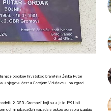
išnjice pogibije hrvatskog branitelja Željka Putar
na u njegovu čast u Gornjem Viduševcu, na zgradi
ipadnik 2. GBR „Gromovi“ koji su u ljeto 1991. bili
dnom od minobacačkih napada srpskog agresora izgubio