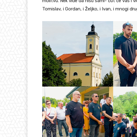
molitvu. Nek vide da nisu sami- čut će vas i v
Tomislav, i Gordan, i Željko, i Ivan, i mnogi d