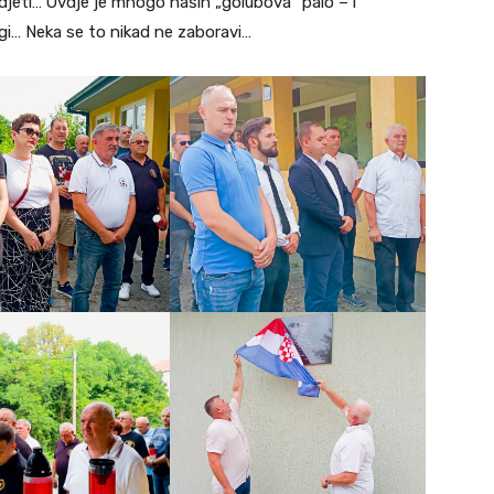
idjeti… Ovdje je mnogo naših „golubova“ palo – i
rugi… Neka se to nikad ne zaboravi…