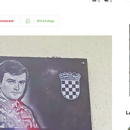
0
0
interest
WhatsApp
L