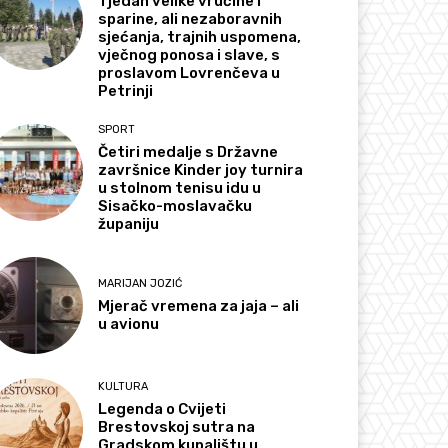
Tjedan velike vrućine i
sparine, ali nezaboravnih
sjećanja, trajnih uspomena,
vječnog ponosa i slave, s
proslavom Lovrenčeva u
Petrinji
SPORT
Četiri medalje s Državne
završnice Kinder joy turnira
u stolnom tenisu idu u
Sisačko-moslavačku
županiju
MARIJAN JOZIĆ
Mjerač vremena za jaja – ali
u avionu
KULTURA
Legenda o Cvijeti
Brestovskoj sutra na
Gradskom kupalištu u