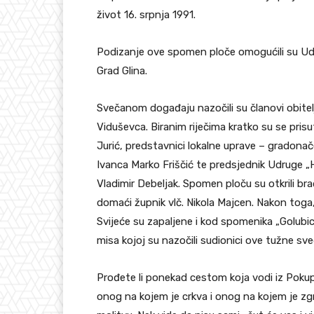
život 16. srpnja 1991.
Podizanje ove spomen ploče omogućili su Ud
Grad Glina.
Svečanom događaju nazočili su članovi obitelji
Viduševca. Biranim riječima kratko su se pris
Jurić, predstavnici lokalne uprave – gradonač
Ivanca Marko Friščić te predsjednik Udruge „H
Vladimir Debeljak. Spomen ploču su otkrili brać
domaći župnik vlč. Nikola Majcen. Nakon toga, 
Svijeće su zapaljene i kod spomenika „Golubic
misa kojoj su nazočili sudionici ove tužne sv
Prođete li ponekad cestom koja vodi iz Pokups
onog na kojem je crkva i onog na kojem je zg