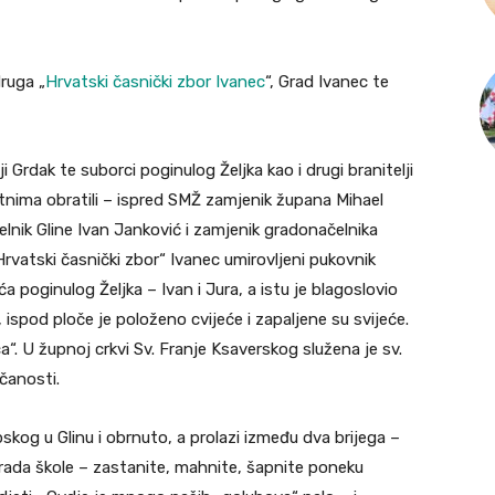
ruga „
Hrvatski časnički zbor Ivanec
“, Grad Ivanec te
 Grdak te suborci poginulog Željka kao i drugi branitelji
utnima obratili – ispred SMŽ zamjenik župana Mihael
elnik Gline Ivan Janković i zamjenik gradonačelnika
rvatski časnički zbor“ Ivanec umirovljeni pukovnik
a poginulog Željka – Ivan i Jura, a istu je blagoslovio
ispod ploče je položeno cvijeće i zapaljene su svijeće.
a“. U župnoj crkvi Sv. Franje Ksaverskog služena je sv.
ečanosti.
kog u Glinu i obrnuto, a prolazi između dva brijega –
rada škole – zastanite, mahnite, šapnite poneku