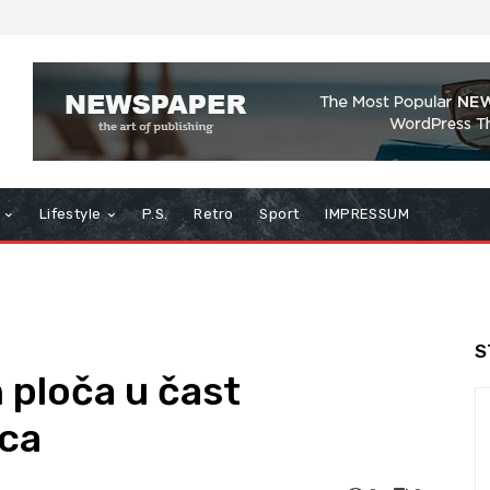
Lifestyle
P.S.
Retro
Sport
IMPRESSUM
S
 ploča u čast
vca