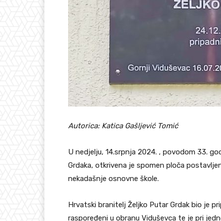
Autorica: Katica Gašljević Tomić
U nedjelju, 14.srpnja 2024. , povodom 33. god
Grdaka, otkrivena je spomen ploča postavlje
nekadašnje osnovne škole.
Hrvatski branitelj Željko Putar Grdak bio je pr
raspoređeni u obranu Viduševca te je pri je