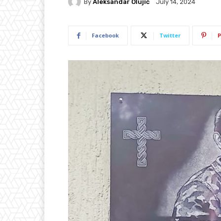
By
Aleksandar Olujić
July 14, 2024
Facebook
Twitter
P