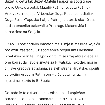
Buzet, u četvrtak Buzet-Matulji ( naporna zbog trase
preko Učke), u petak Matulji-Fužine, subota Fužine-
Vrbovsko, nedjelja Vrbovsko-Duga Resa, ponedjeljak
Duga Resa -Topusko i cilj u Petrinji u utorak oko 10 sati
kod spomenika pukovniku Predragu Matanoviću i
suborcima na Senjaku.
– Kao i u prethodnim maratonima, u mjestima kroz koja ću
prolaziti zastat ću uz spomenike poginulim i nestalim
hrvatskim braniteljima,pokloniti im se i zapaliti svijeće za
one koji sudali svoje živote za Hrvatsku. Također, moj je
cilj sve gradove stradanja, sa svih strana Hrvatske, spojiti
sa svojim gradom Petrinjom – više puta na raznim
mjestima izjavio je B. Šubić.
Do sada je to ostvario na prethodna tri uspješno
odrađena etapna ultramaratona: 2017. “Vukovar –
Petrinja u 5 etapa”, prešao 265 kilometara i tako