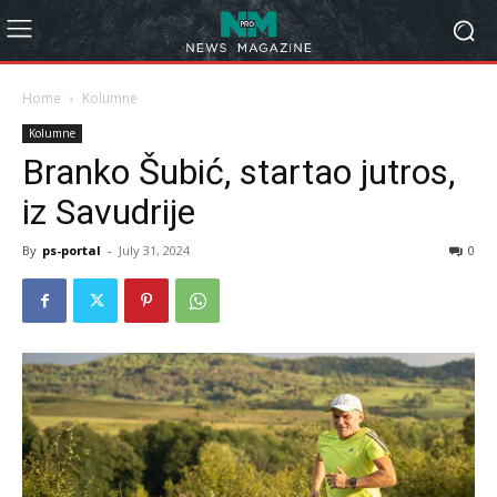
Home
Kolumne
Kolumne
Branko Šubić, startao jutros,
iz Savudrije
By
ps-portal
-
July 31, 2024
0