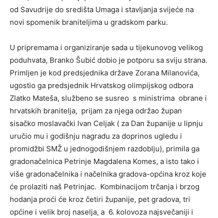
od Savudrije do središta Umaga i stavljanja svijeće na
novi spomenik braniteljima u gradskom parku.
U pripremama i organiziranje sada u tijekunovog velikog
poduhvata, Branko Šubić dobio je potporu sa sviju strana.
Primljen je kod predsjednika države Zorana Milanovića,
ugostio ga predsjednik Hrvatskog olimpijskog odbora
Zlatko Mateša, službeno se susreo s ministrima obrane i
hrvatskih branitelja, prijam za njega održao župan
sisačko moslavački Ivan Celjak ( za Dan županije u lipnju
uručio mu i godišnju nagradu za doprinos ugledu i
promidžbi SMŽ u jednogodišnjem razdoblju), primila ga
gradonačelnica Petrinje Magdalena Komes, a isto tako i
više gradonačelnika i načelnika gradova-općina kroz koje
će prolaziti naš Petrinjac. Kombinacijom trčanja i brzog
hodanja proći će kroz četiri županije, pet gradova, tri
općine i velik broj naselja, a 6. kolovoza najsvečaniji i