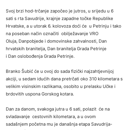
Svoj brzi hod-trčanje započeo je jutros, u srijedu u 6
sati s rta Savudrije, krajnje zapadne točke Republike
Hrvatske, a u utorak 6. kolovoza doći će u Petrinju i tako
na poseban način označiti obilježavanje VRO
Oluja, Danpobjede i domovinske zahvalnosti, Dan
hrvatskih branitelja, Dan branitelja Grada Petrinje
i Dan oslobođenja Grada Petrinje.
Branko Šubić će u ovoj do sada fizički najzahtjevnijoj
akciji, u sedam idućih dana pretrčati oko 310 kilometara s
velikim visinskim razlikama, osobito u prelasku Učke i
brdovitih uspona Gorskog kotara.
Dan za danom, svakoga jutra u 6 sati, polazit će na
svladavanje cestovnih kilometara, a u ovom
sadašnjem početna mu je današnja etapa Savudrija-