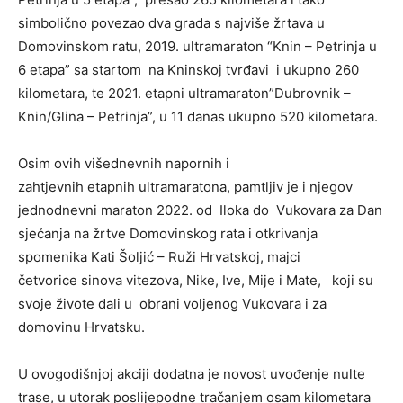
simbolično povezao dva grada s najviše žrtava u
Domovinskom ratu, 2019. ultramaraton “Knin – Petrinja u
6 etapa” sa startom na Kninskoj tvrđavi i ukupno 260
kilometara, te 2021. etapni ultramaraton”Dubrovnik –
Knin/Glina – Petrinja”, u 11 danas ukupno 520 kilometara.
Osim ovih višednevnih napornih i
zahtjevnih etapnih ultramaratona, pamtljiv je i njegov
jednodnevni maraton 2022. od Iloka do Vukovara za Dan
sjećanja na žrtve Domovinskog rata i otkrivanja
spomenika Kati Šoljić – Ruži Hrvatskoj, majci
četvorice sinova vitezova, Nike, Ive, Mije i Mate, koji su
svoje živote dali u obrani voljenog Vukovara i za
domovinu Hrvatsku.
U ovogodišnjoj akciji dodatna je novost uvođenje nulte
trase, u utorak poslijepodne tračanjem osam kilometara