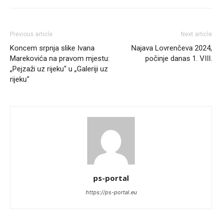
Previous article
Next article
Koncem srpnja slike Ivana
Najava Lovrenčeva 2024,
Marekovića na pravom mjestu:
počinje danas 1. VIII.
„Pejzaži uz rijeku“ u „Galeriji uz
rijeku“
ps-portal
https://ps-portal.eu