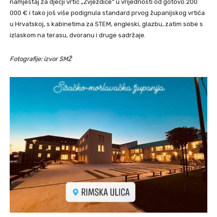
namještaj za dječji vrtić „Zvjezdice“ u vrijednosti od gotovo 200
000 € i tako još više podignula standard prvog županijskog vrtića
u Hrvatskoj, s kabinetima za STEM, engleski, glazbu, zatim sobe s
izlaskom na terasu, dvoranu i druge sadržaje.
Fotografije: izvor SMŽ