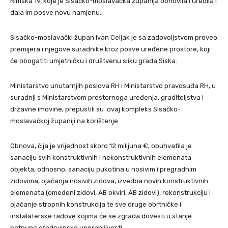
Rimska 19, koje je Sisačko-moslavačka županija obnovila i uredila i
dala im posve novu namjenu.
Sisačko-moslavački župan Ivan Celjak je sa zadovoljstvom proveo
premijera i njegove suradnike kroz posve uređene prostore, koji
će obogatiti umjetničku i društvenu sliku grada Siska.
Ministarstvo unutarnjih poslova RH i Ministarstvo pravosuđa RH, u
suradnji s Ministarstvom prostornoga uređenja, graditeljstva i
državne imovine, prepustili su ovaj kompleks Sisačko-
moslavačkoj županiji na korištenje.
Obnova, čija je vrijednost skoro 12 milijuna €, obuhvatila je
sanaciju svih konstruktivnih i nekonstruktivnih elemenata
objekta, odnosno, sanaciju pukotina u nosivim i pregradnim
zidovima, ojačanja nosivih zidova, izvedba novih konstruktivnih
elemenata (omeđeni zidovi, AB okviri, AB zidovi), rekonstrukciju i
ojačanje stropnih konstrukcija te sve druge obrtničke i
instalaterske radove kojima će se zgrada dovesti u stanje
potpune građevinske uporabljivosti.