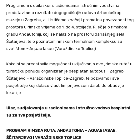
Programom s obilaskom, radionicama i stručnim vodstvima
predstavljamo rezultate dugogodišnjih radova Arheološkog
muzeja u Zagrebu, ali i ističemo značaj i prometnu povezanost tog
prostora u rimsko vrijeme od 1. do 4. stoljeća. Riječ je o rimskom
gradu Andautoniji, koji se nalazio na prostoru današnjeg sela
Ščitarjeva, te o poznatom rimskom termalnom kompleksu sa
svetištem – Aquae Iasae (Varaždinske Toplice).
Kako bi se predstavila mogućnost uključivanja ove „rimske rute“ u
turističku ponudu organiziran je besplatan autobus – Zagreb-
Ščitarjevo – Varaždinske Toplice-Zagreb, te pozivamo i sve
posjetitelje koji dolaze vlastitim prijevozom da obiđu obadvije
lokacije.
Ulaz, sudjelovanje u radionicama i stručno vodsvo besplatni
su za sve posjetitelje.
PROGRAM RIMSKA RUTA: ANDAUTONIA – AQUAE IASAE:
ŠČITARJEVO I VARAŽDINSKE TOPLICE