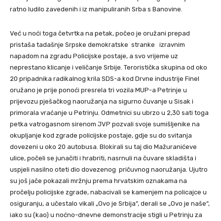
ratno ludilo zavedenih i iz manipuliranih Srba s Banovine.
Već u noći toga četvrtka na petak, počeo je oružani prepad
pristaša tadašnje Srpske demokratske stranke izravnim
napadom na zgradu Policijske postaje, a svo vrijeme uz
neprestano klicanje i veličanje Srbije. Teroristička skupina od oko
20 pripadnika radikalnog krila SDS-a kod Drvne industrije Finel
oružano je prije ponoći presrela tri vozila MUP-a Petrinje u
prijevozu pješačkog naoružanja na sigurno čuvanje u Sisak i
primorala vraćanje u Petrinju. Odmetnici su ubrzo u 2,30 sati toga
petka vatrogasnom sirenom JVP pozvali svoje sumišljenike na
okupljanje kod zgrade policijske postaje, gdje su do svitanja
dovezeni u oko 20 autobusa. Blokirali su taj dio Mažuranićeve
ulice, počeli se junačiti i hrabriti, nasrnuli na čuvare skladišta i
uspjeli nasilno oteti dio dovezenog pričuvnog naoružanja. Ujutro
su još jače pokazali mržnju prema hrvatskim oznakama na
pročelju policijske zgrade, nabacivali se kamenjem na policajce u
osiguranju, a učestalo vikali „Ovo je Srbija“, derali se „Ovo je naše“,
iako su (kao) u noćno-dnevne demonstracije stigli u Petrinju za