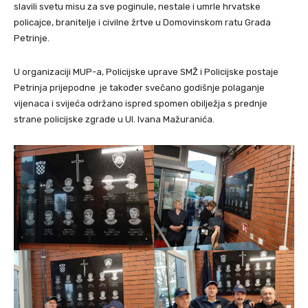
slavili svetu misu za sve poginule, nestale i umrle hrvatske
policajce, branitelje i civilne žrtve u Domovinskom ratu Grada
Petrinje.
U organizaciji MUP-a, Policijske uprave SMŽ i Policijske postaje
Petrinja prijepodne je također svečano godišnje polaganje
vijenaca i svijeća održano ispred spomen obilježja s prednje
strane policijske zgrade u Ul. Ivana Mažuranića.