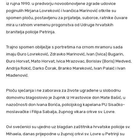
iz rujna 1990. u predvorju novoobnovljene zgrade udovice
poginulih Mirjana Lovreković i Ivančica Marinović otkrile su
spomen ploču, postavljenu za prijatelje, suborce, ratnike čuvare
mira u ratnom vremenu progonstva od Udruge hrvatskih
branitelja policije Petrinja.
Trajno spomen obilježje s portretima na crnom mramoru sada
imaju Đuro Lovreković, Zdravko Marinović, Ivan (Ivica) Bugarin,
Đuro Horvat, Mato Horvat, Ivica Mrazovac, Borislav (Boris) Medved,
Andrija Rokić, Darko Čorak, Branko Mareković, Ivan Palaić i Ivan
Mlađenović.
Ploču sjećanja i ne zaborava za živote ugrađene u slobodnu
domovinu blagoslovio je župnik iz Hrastovice don Mate Bašić, u
nazočnosti don Ivana Borića, policijskog kapelana PU Sisačko-
moslavačke i Filipa Sabalja, župnog vikara crkve sv. Lovre.
Ovi svećenici su ujedno uz blagdan zaštitnika hrvatske policije sv.
Mihaela, danas prijepodne u župnoj crkvi sv. Lovre u Petrinji su