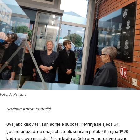
Foto: A. Petračić
Novinar: Antun Pettačić
Ove jako kišovite i zahladnjele subote, Petrinja se sjeća 34.
godine unazad, na onaj suhi, topli, sunčani petak 28. rujna 1990.
kada je u ovom gradu i širem kraju počelo prvo agresivno javno