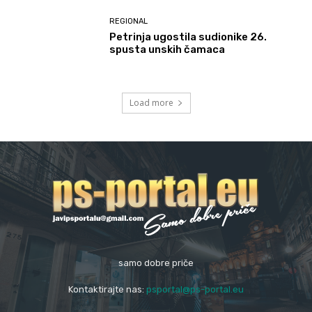
REGIONAL
Petrinja ugostila sudionike 26.
spusta unskih čamaca
Load more
samo dobre priče
Kontaktirajte nas:
psportal@ps-portal.eu