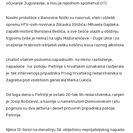
očuvanje Jugoslavije, a nisu je nijednom spomenuli (I?).
Nasilni pridošlice s Banovine fizički su nasrnuli, oteli i oštetili
opremu HTV-ovih novinara Zdravka Strižića i MIhaela Gajdeka,
zapalili motorić Borislava Bešlića, a sve češće ulazili u obližnju
trgovinu (više je nema) na uglu Mažuranićeve – Duge ulice i za
snaženje hrabrosti istrijebili veliku količinu boca raznog alkohola.
Unatoč stalnim pozivima napadnutih na mirno razilaženje,
napadače na policiju Petrinje s hrvatskim oznakama rastjerala
je tek intervencija pripadnika Prvog hrvatskog redarstvenika iz
Zagreba pod vodstvom generala Marka Lukića.
Od toga dana u Petrinji je ostalo 20-tak tih redarstvenika, ranjen
je Josip Božićević, a kasnije u nametnutom Domovinskom ratu
poginula su dva aktivna i deset pričuvnih pripadnika policije
Petrinje.
Njima 12-torici na današnju 34. obljetnicu neprijateljskog napada