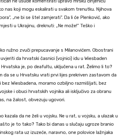
alitičari ne usude komentirati upravo mrsku činjenicu
 oko nas koji mogu eskalirati u svakom trenutku. Njihova
ra“, „ne bi se štel zamjerati“. Da li će Plenković, ako
jesti u Ukrajinu, dreknuti: „Ne može!“ Teško i
, jako ružno zvuči prepucavanje s Milanovićem. Obostrani
jeriti da hrvatski časnici (vojnici) idu u Wiesbaden
vatska je, po deafultu, uključena u rat. Želimo li to?
am da se u Hrvatsku vrati prvi lijes prekriven zastavom da
i bez Wiesbadena, moramo ozbiljno razmišljati, bez
ske i obuci hrvatskih vojnika ali isključivo za obranu
s, na žalost, obvezuju ugovori.
 kazala da ne želi u vojsku. Ne u rat, u vojsku, a ulazak u
 zašto je to tako? Tako bi danas u slučaju ugroze branio
nskog rata uz izuzeće, naravno, one polovice lažnjaka