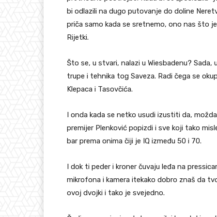
bi odlazili na dugo putovanje do doline Neretve 
priča samo kada se sretnemo, ono nas što je 
Rijetki.
Što se, u stvari, nalazi u Wiesbadenu? Sada, 
trupe i tehnika tog Saveza. Radi čega se okup
Klepaca i Tasovčića.
I onda kada se netko usudi izustiti da, možda
premijer Plenković popizdi i sve koji tako misl
bar prema onima čiji je IQ između 50 i 70.
I dok ti peder i kroner čuvaju leđa na pressic
mikrofona i kamera itekako dobro znaš da tvo
ovoj dvojki i tako je svejedno.