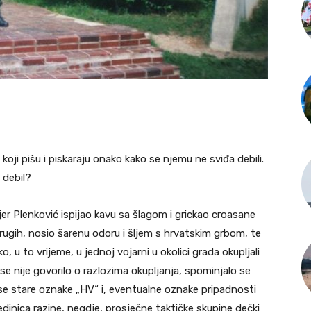
oji pišu i piskaraju onako kako se njemu ne sviđa debili.
 debil?
er Plenković ispijao kavu sa šlagom i grickao croasane
drugih, nosio šarenu odoru i šljem s hrvatskim grbom, te
o, u to vrijeme, u jednoj vojarni u okolici grada okupljali
e nije govorilo o razlozima okupljanja, spominjalo se
 se stare oznake „HV“ i, eventualne oznake pripadnosti
edinica razine, negdje, prosječne taktičke skupine dečki