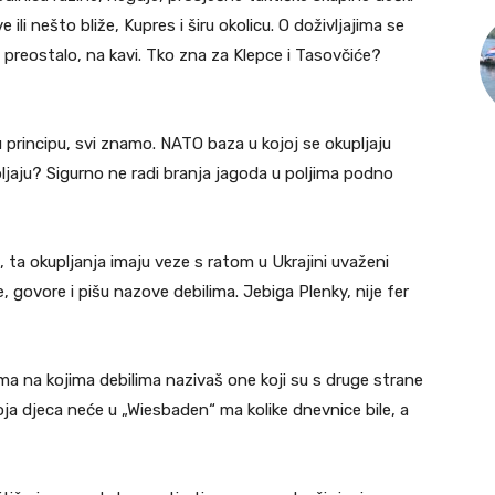
ili nešto bliže, Kupres i širu okolicu. O doživljajima se
preostalo, na kavi. Tko zna za Klepce i Tasovčiće?
u principu, svi znamo. NATO baza u kojoj se okupljaju
ljaju? Sigurno ne radi branja jagoda u poljima podno
, ta okupljanja imaju veze s ratom u Ukrajini uvaženi
e, govore i pišu nazove debilima. Jebiga Plenky, nije fer
ama na kojima debilima nazivaš one koji su s druge strane
ja djeca neće u „Wiesbaden“ ma kolike dnevnice bile, a