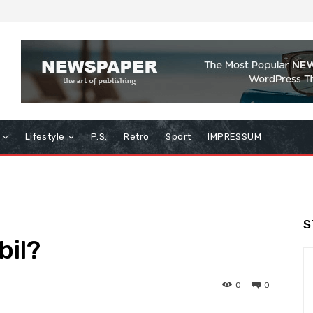
Lifestyle
P.S.
Retro
Sport
IMPRESSUM
S
bil?
0
0