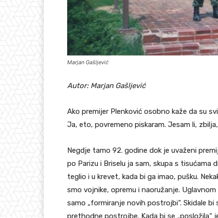
Marjan Gašljević
Autor: Marjan Gašljević
Ako premijer Plenković osobno kaže da su svi k
Ja, eto, povremeno piskaram. Jesam li, zbilja,
Negdje tamo 92. godine dok je uvaženi premij
po Parizu i Briselu ja sam, skupa s tisućama 
teglio i u krevet, kada bi ga imao, pušku. Nekak
smo vojnike, opremu i naoružanje. Uglavnom s
samo „formiranje novih postrojbi“. Skidale bi
prethodne postrojbe. Kada bi se „posložila“ j