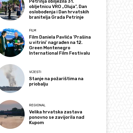
Petrinja obilježila 31.
obljetnicu VRO „Oluja“, Dan
oslobođenja i Dan hrvatskih
branitelja Grada Petrinje
FILM
Film Daniela Pavlića ‘Prašina
u vitrini’ nagrađen na 12.
Green Montenegro
International Film Festivalu
VIJESTI
Stanje na požarištima na
priobalju
REGIONAL
Velika hrvatska zastava
ponovno se zavijorila nad
Kupom