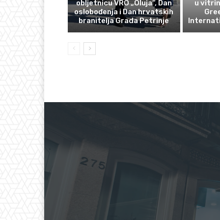
obljetnicu VRO „Oluja“, Dan
u vitri
oslobođenja i Dan hrvatskih
Gre
branitelja Grada Petrinje
Internat