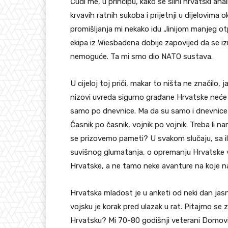
Čudi me, u principu, kako se silni hrvatski an
krvavih ratnih sukoba i prijetnji u dijelovima
promišljanja mi nekako idu „linijom manjeg otpo
ekipa iz Wiesbadena dobije zapovijed da se izm
nemoguće. Ta mi smo dio NATO sustava.
U cijeloj toj priči, makar to ništa ne značilo
nizovi uvreda sigurno građane Hrvatske neće uv
samo po dnevnice. Ma da su samo i dnevnice Hr
Časnik po časnik, vojnik po vojnik. Treba li n
se prizovemo pameti? U svakom slučaju, sa il
suvišnog glumatanja, o opremanju Hrvatske voj
Hrvatske, a ne tamo neke avanture na koje na
Hrvatska mladost je u anketi od neki dan jasno
vojsku je korak pred ulazak u rat. Pitajmo se
Hrvatsku? Mi 70-80 godišnji veterani Domovi