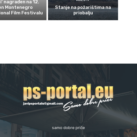
ni’ nagrađen na 12.
en Montenegro
Stanje na požarištima na
ional Film Festivalu
priobalju
samo dobre priče