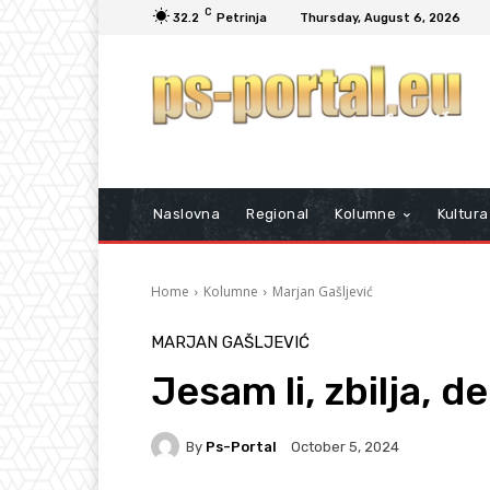
C
32.2
Petrinja
Thursday, August 6, 2026
Naslovna
Regional
Kolumne
Kultura
Home
Kolumne
Marjan Gašljević
MARJAN GAŠLJEVIĆ
Jesam li, zbilja, de
By
Ps-Portal
October 5, 2024