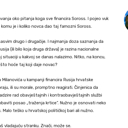
nja oko pitanja koga sve financira Soross. I pojeo vuk
 komu je i koliko novca dao taj famozni Soross.
 sasvim drugo i drugačije. I najmanja doza saznanja da
sija (ili bilo koja druga država) je razina nacionalne
 situaciji u kakvoj se danas nalazimo. Nitko, na koncu,
 što hoće taj koji daje novac?
 Milanovića u kampanji financira Rusija hrvatske
ju, ili su morale, promptno reagirati. Činjenica da
dzire rad obavještajnih i kontraobavještajnih službi
će obaviti posao „traženja krtice“. Nužno je osnovati neko
c. Malo teško u hrvatskoj političkoj bari ali nužno.
š vladajuću stranku. Znači, može se.