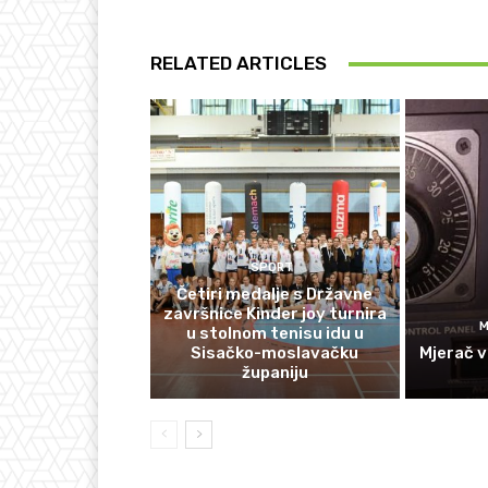
RELATED ARTICLES
SPORT
Četiri medalje s Državne
završnice Kinder joy turnira
M
u stolnom tenisu idu u
Sisačko-moslavačku
Mjerač v
županiju