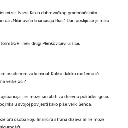
, čini mi se, Ivana Kekin dubrovačkog gradonačelnika
o da „Milanovića financiraju Rusi“. Dan poslije se je malo
rni GGR i neki drugi Plenkovićevi ulizice.
om osuđenom za kriminal. Koliko daleko možemo ići
ma velike oči?
zajebancija i ne može se rabiti za dnevno političke igrice.
bojnika u svojoj povijesti kako piše veliki Šenoa.
e biti osoba koju financira strana država ali ne može
 sigurnošću.