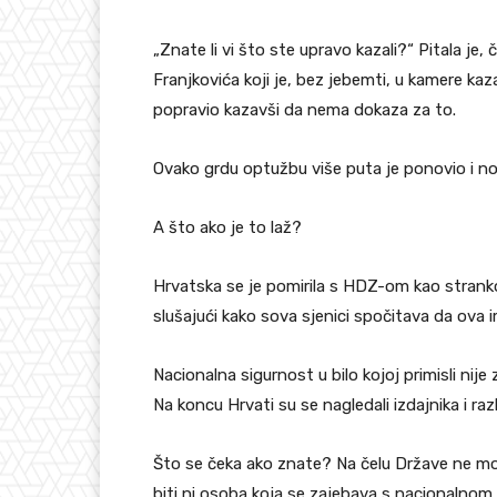
„Znate li vi što ste upravo kazali?“ Pitala je
Franjkovića koji je, bez jebemti, u kamere kaza
popravio kazavši da nema dokaza za to.
Ovako grdu optužbu više puta je ponovio i noto
A što ako je to laž?
Hrvatska se je pomirila s HDZ-om kao strank
slušajući kako sova sjenici spočitava da ova i
Nacionalna sigurnost u bilo kojoj primisli nije 
Na koncu Hrvati su se nagledali izdajnika i raz
Što se čeka ako znate? Na čelu Države ne mož
biti ni osoba koja se zajebava s nacionalnom