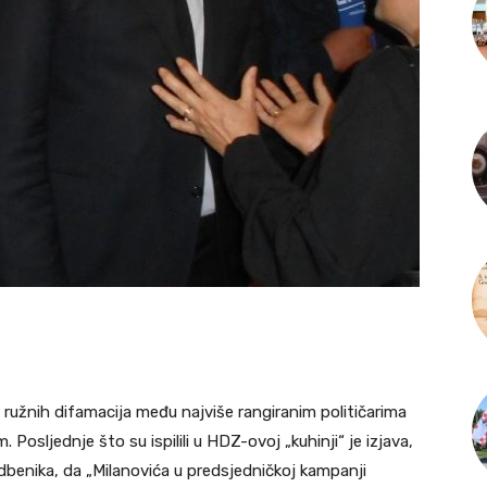
 ružnih difamacija među najviše rangiranim političarima
 Posljednje što su ispilili u HDZ-ovoj „kuhinji“ je izjava,
edbenika, da „Milanovića u predsjedničkoj kampanji