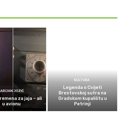
KULTURA
Legenda o Cvijeti
ARIJAN JOZIĆ
Brestovskoj sutra na
remena za jaja – ali
Gradskom kupalištu u
u avionu
Petrinji