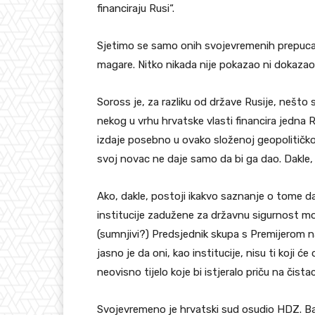
financiraju Rusi“.
Sjetimo se samo onih svojevremenih prepucava
magare. Nitko nikada nije pokazao ni dokazao
Soross je, za razliku od države Rusije, nešto
nekog u vrhu hrvatske vlasti financira jedna Ru
izdaje posebno u ovako složenoj geopolitičkoj
svoj novac ne daje samo da bi ga dao. Dakle,
Ako, dakle, postoji ikakvo saznanje o tome da
institucije zadužene za državnu sigurnost mora
(sumnjivi?) Predsjednik skupa s Premijerom na
jasno je da oni, kao institucije, nisu ti koji 
neovisno tijelo koje bi istjeralo priču na čista
Svojevremeno je hrvatski sud osudio HDZ. Ba