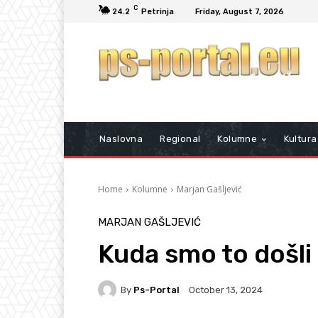
C
24.2
Petrinja
Friday, August 7, 2026
Naslovna
Regional
Kolumne
Kultura
Home
Kolumne
Marjan Gašljević
MARJAN GAŠLJEVIĆ
Kuda smo to došli
By
Ps-Portal
October 13, 2024