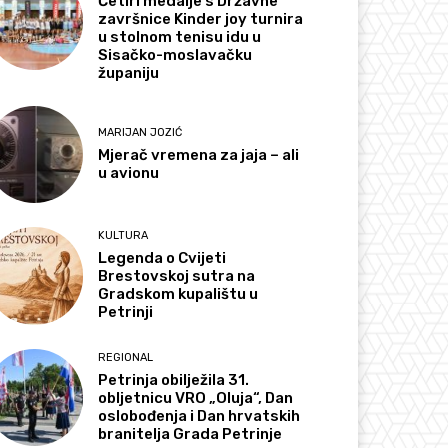
Četiri medalje s Državne
završnice Kinder joy turnira
u stolnom tenisu idu u
Sisačko-moslavačku
županiju
MARIJAN JOZIĆ
Mjerač vremena za jaja – ali
u avionu
KULTURA
Legenda o Cvijeti
Brestovskoj sutra na
Gradskom kupalištu u
Petrinji
REGIONAL
Petrinja obilježila 31.
obljetnicu VRO „Oluja“, Dan
oslobođenja i Dan hrvatskih
branitelja Grada Petrinje