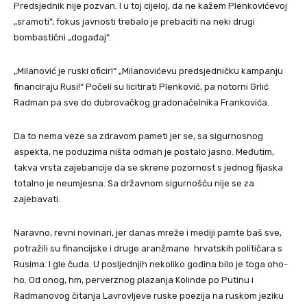
Predsjednik nije pozvan. I u toj cijeloj, da ne kažem Plenkovićevoj
„sramoti“, fokus javnosti trebalo je prebaciti na neki drugi
bombastični „događaj“.
„Milanović je ruski oficir!“ „Milanovićevu predsjedničku kampanju
financiraju Rusi!“ Počeli su licitirati Plenković, pa notorni Grlić
Radman pa sve do dubrovačkog gradonačelnika Frankovića.
Da to nema veze sa zdravom pameti jer se, sa sigurnosnog
aspekta, ne poduzima ništa odmah je postalo jasno. Međutim,
takva vrsta zajebancije da se skrene pozornost s jednog fijaska
totalno je neumjesna. Sa državnom sigurnošću nije se za
zajebavati.
Naravno, revni novinari, jer danas mreže i mediji pamte baš sve,
potražili su financijske i druge aranžmane hrvatskih političara s
Rusima. I gle čuda. U posljednjih nekoliko godina bilo je toga oho-
ho. Od onog, hm, perverznog plazanja Kolinde po Putinu i
Radmanovog čitanja Lavrovljeve ruske poezija na ruskom jeziku