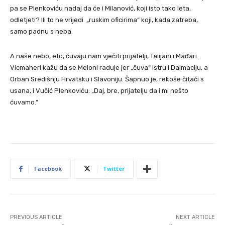
pa se Plenkoviću nadaj da će i Milanović, koji isto tako leta,
odletjeti? Ili to ne vrijedi „ruskim oficirima“ koji, kada zatreba,
samo padnu s neba.
A naše nebo, eto, čuvaju nam vječiti prijatelji, Talijani i Mađari.
Vicmaheri kažu da se Meloni raduje jer „čuva“ Istru i Dalmaciju, a
Orban Središnju Hrvatsku i Slavoniju. Šapnuo je, rekoše čitači s
usana, i Vučić Plenkoviću: „Daj, bre, prijatelju da i mi nešto
ćuvamo.“
Facebook
Twitter
PREVIOUS ARTICLE
NEXT ARTICLE