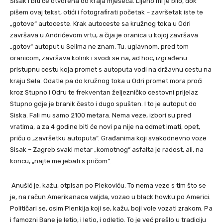
Sisak i biti će otvorena do kraja mjeseca. Lijeno mi je bilo, dok
pišem ovaj tekst, otići i fotografirati početak – završetak iste te
„gotove“ autoceste. Krak autoceste sa kružnog toka u Odri
završava u Andrićevom vrtu, a čija je oranica u kojoj završava
„gotov“ autoput u Selima ne znam. Tu, uglavnom, pred tom
oranicom, završava kolnik i svodi se na, ad hoc, izgrađenu
pristupnu cestu koja promet s autoputa vodi na državnu cestu na
kraju Sela. Odatle pa do kružnog toka u Odri promet mora proći
kroz Stupno i Odru te frekventan željezničko cestovni prijelaz
Stupno gdje je branik često i dugo spušten. I to je autoput do
Siska. Fali mu samo 2100 metara. Nema veze, izbori su pred
vratima, a za 4 godine biti će novi pa nije na odmet imati, opet,
priču o „završetku autoputa“. Građanima koji svakodnevno voze
Sisak – Zagreb svaki metar „komotnog“ asfalta je radost, ali, na
koncu, „najte me jebati s pričom“.
Anušić je, kažu, otpisan po Plekoviću. To nema veze s tim što se
je, na račun Amerikanaca valjda, vozao u black howku po Americi.
Političari se, osim Plenkija koji se, kažu, boji vole vozati zrakom. Pa
i famozni Bane je letio, i letio, i odletio. To je već prešlo u tradiciju