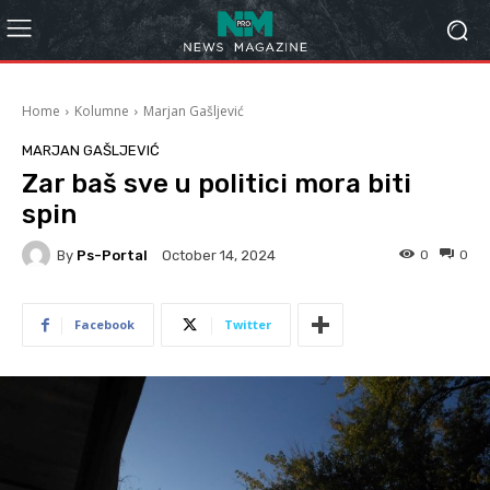
Home
Kolumne
Marjan Gašljević
MARJAN GAŠLJEVIĆ
Zar baš sve u politici mora biti
spin
By
Ps-Portal
0
0
October 14, 2024
Facebook
Twitter