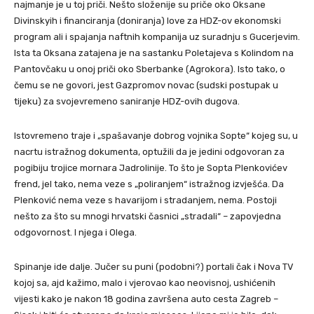
najmanje je u toj priči. Nešto složenije su priče oko Oksane
Divinskyih i financiranja (doniranja) love za HDZ-ov ekonomski
program ali i spajanja naftnih kompanija uz suradnju s Gucerjevim.
Ista ta Oksana zatajena je na sastanku Poletajeva s Kolindom na
Pantovčaku u onoj priči oko Sberbanke (Agrokora). Isto tako, o
čemu se ne govori, jest Gazpromov novac (sudski postupak u
tijeku) za svojevremeno saniranje HDZ-ovih dugova.
Istovremeno traje i „spašavanje dobrog vojnika Sopte“ kojeg su, u
nacrtu istražnog dokumenta, optužili da je jedini odgovoran za
pogibiju trojice mornara Jadrolinije. To što je Sopta Plenkovićev
frend, jel tako, nema veze s „poliranjem“ istražnog izvješća. Da
Plenković nema veze s havarijom i stradanjem, nema. Postoji
nešto za što su mnogi hrvatski časnici „stradali“ – zapovjedna
odgovornost. I njega i Olega.
Spinanje ide dalje. Jučer su puni (podobni?) portali čak i Nova TV
kojoj sa, ajd kažimo, malo i vjerovao kao neovisnoj, ushićenih
vijesti kako je nakon 18 godina završena auto cesta Zagreb –