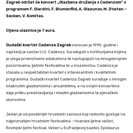
Zagreb održat će koncert „Glazbena druženja s Cadenzom“ s
programom F. Giardini, F. Blumenfild, A. Glazunov, M. D’osten –
Sacken, V. Komitas.
Cijena ulaznice je 7 eura.
Gudački kvartet Cadenza Zagreb
osnovan je 1995. godine i
najstariji je sastav U.O. Cadenza. Surađujući s institucijama kojima
je uloga prvenstveno edukativna te nastupajući na mnogobrojnim
pozornicama, ljetnim festivalima te u inozemstvu, Cadenza je
stasala u respektabilan kvartet s interesantnim i kvalitetnim
programima. Gudački kvartet Cadenza Zagreb surađuje s mnogim
istaknutim glazbenicima i ansamblima, a na svojim koncertima
daje priliku predstavljanja i mladim glazbenicima te pjevačkim
zborovima.
Jedan je od posebnijih hrvatskih sastava koji redovito gostuje na
najpriznatijim hrvatskim festivalima – Hvarske ljetne večeri,
Rovinjski ljetni festival, Večeri u Eufrazijevoj bazilici, Epidaurus