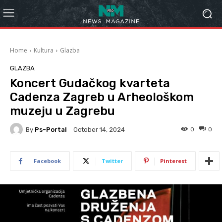
Home
Kultura
Glazba
GLAZBA
Koncert Gudačkog kvarteta
Cadenza Zagreb u Arheološkom
muzeju u Zagrebu
By
Ps-Portal
0
0
October 14, 2024
Facebook
Twitter
Pinterest