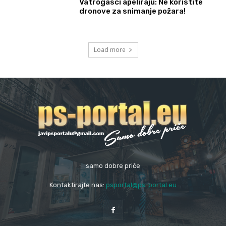
Vatrogasci apeliraju: Ne koristite
dronove za snimanje požara!
Load more
samo dobre priče
Kontaktirajte nas:
psportal@ps-portal.eu