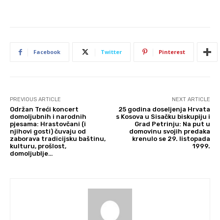
Facebook
Twitter
Pinterest
PREVIOUS ARTICLE
NEXT ARTICLE
Održan Treći koncert
25 godina doseljenja Hrvata
domoljubnih i narodnih
s Kosova u Sisačku biskupiju i
pjesama: Hrastovčani (i
Grad Petrinju: Na put u
njihovi gosti) čuvaju od
domovinu svojih predaka
zaborava tradicijsku baštinu,
krenulo se 29. listopada
kulturu, prošlost,
1999.
domoljublje…