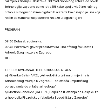
razmjenu znanja i iskustava. Od tradicionalnog crteža do novih
tehnologija, zajedno ćemo istražiti kako spojiti vještine ručnog
crtanja s mogućnostima digitalnih alata te kako najbolje i na koji
način dokumentirati pokretne nalaze u digitalnoj eri.
PROGRAM
09:30 Dolazak sudionika.
09:45 Pozdravni govor predstavnika Filozofskog fakulteta i
Arheološkog muzeja u Zagrebu
10:00
1. PREDSTAVLJANJE TEME OKRUGLOG STOLA
a) Miljenka Galić (AMZ), „Arheološki crtež na primjerima iz
Arheološkog muzeja u Zagrebu – od crtača umjetničkog
obrazovanja do crtača arheologa“
b) Martina Rončević (OA FFZG), „Vježbe iz crtanja na Odsjeku za
arheologiju Filozofskog fakulteta Sveučilišta u Zagrebu“