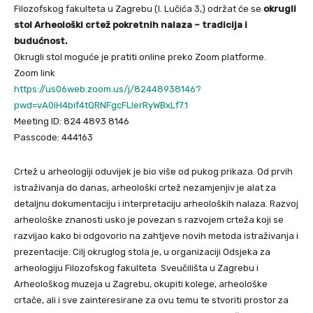
Filozofskog fakulteta u Zagrebu (I. Lučića 3,) održat će se
okrugli
stol Arheološki crtež pokretnih nalaza – tradicija i
budućnost.
Okrugli stol moguće je pratiti online preko Zoom platforme.
Zoom link
https://us06web.zoom.us/j/82448938146?
pwd=vA0iH4bif4tQRNFgcFLIerRyWBxLf7.1
Meeting ID: 824 4893 8146
Passcode: 444163
Crtež u arheologiji oduvijek je bio više od pukog prikaza. Od prvih
istraživanja do danas, arheološki crtež nezamjenjiv je alat za
detaljnu dokumentaciju i interpretaciju arheoloških nalaza. Razvoj
arheološke znanosti usko je povezan s razvojem crteža koji se
razvijao kako bi odgovorio na zahtjeve novih metoda istraživanja i
prezentacije. Cilj okruglog stola je, u organizaciji Odsjeka za
arheologiju Filozofskog fakulteta Sveučilišta u Zagrebu i
Arheološkog muzeja u Zagrebu, okupiti kolege, arheološke
crtače, ali i sve zainteresirane za ovu temu te stvoriti prostor za