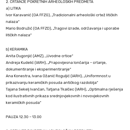
2. CRTANJE POKRETNIH ARHEOLOŠKIH PREDMETA
a) LITIKA
Ivor Karavanić (OA FFZG), „Tradicionalni arheološki crtež litičkih
nalaza“
Mario Bodružić (OA FFZD), „Tragovi izrade, održavanja i uporabe
litičkih nalaza“
b) KERAMIKA
Anita Dugonjić (AMZ), „Uvodne crtice“
Andreja Kudelić (IARH), „Prapovijesna lončarija – crtanje,
dokumentiranje i eksperimentiranje“
Ana Konestra, Ivana Ožanić Roguljić (IARH), „Uniformnost u
prikazivanju keramičkih posuda antičkog razdoblja“
Tajana Sekelj Ivančan, Tatjana Tkalčec (IARH), „Optimalna rješenja
kod ilustrativnih prikaza srednjovjekovnih i novovjekovnih
keramičkih posuda“
PAUZA 12.30 – 13.00