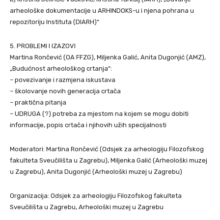
arheološke dokumentacije u ARHINDOKS-u i njena pohrana u
repozitoriju Instituta (DIARH)“
5. PROBLEMI I IZAZOVI
Martina Rončević (OA FFZG), Miljenka Galić, Anita Dugonjić (AMZ),
„Budućnost arheološkog crtanja“:
– povezivanje i razmjena iskustava
– školovanje novih generacija crtača
– praktična pitanja
– UDRUGA (?) potreba za mjestom na kojem se mogu dobiti
informacije, popis crtača i njihovih užih specijalnosti
Moderatori: Martina Rončević (Odsjek za arheologiju Filozofskog
fakulteta Sveučilišta u Zagrebu), Miljenka Galić (Arheološki muzej
u Zagrebu), Anita Dugonjić (Arheološki muzej u Zagrebu)
Organizacija: Odsjek za arheologiju Filozofskog fakulteta
Sveučilišta u Zagrebu, Arheološki muzej u Zagrebu