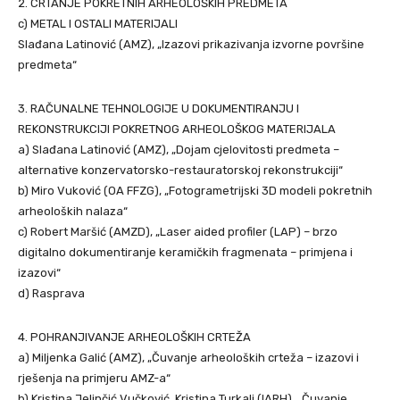
2. CRTANJE POKRETNIH ARHEOLOŠKIH PREDMETA
c) METAL I OSTALI MATERIJALI
Slađana Latinović (AMZ), „Izazovi prikazivanja izvorne površine
predmeta“
3. RAČUNALNE TEHNOLOGIJE U DOKUMENTIRANJU I
REKONSTRUKCIJI POKRETNOG ARHEOLOŠKOG MATERIJALA
a) Slađana Latinović (AMZ), „Dojam cjelovitosti predmeta –
alternative konzervatorsko-restauratorskoj rekonstrukciji“
b) Miro Vuković (OA FFZG), „Fotogrametrijski 3D modeli pokretnih
arheoloških nalaza“
c) Robert Maršić (AMZD), „Laser aided profiler (LAP) – brzo
digitalno dokumentiranje keramičkih fragmenata – primjena i
izazovi“
d) Rasprava
4. POHRANJIVANJE ARHEOLOŠKIH CRTEŽA
a) Miljenka Galić (AMZ), „Čuvanje arheoloških crteža – izazovi i
rješenja na primjeru AMZ-a“
b) Kristina Jelinčić Vučković, Kristina Turkalj (IARH), „Čuvanje