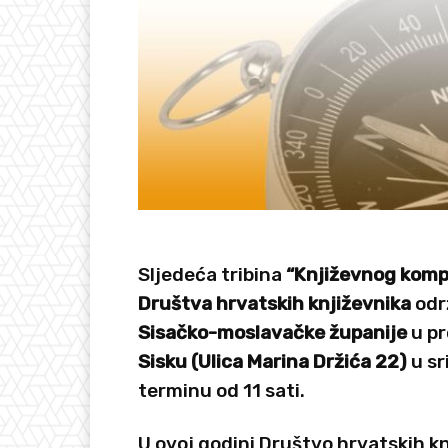
Sljedeća tribina
“Književnog komp
Društva hrvatskih književnika
održ
Sisačko-moslavačke županije
u pr
Sisku (Ulica Marina Držića 22)
u sr
terminu od 11 sati.
U ovoj godini Društvo hrvatskih kn