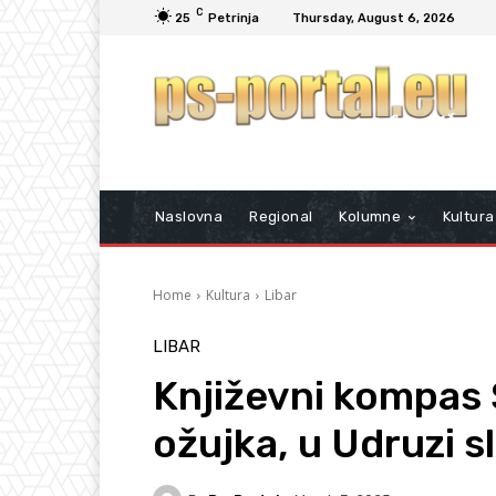
C
25
Petrinja
Thursday, August 6, 2026
Naslovna
Regional
Kolumne
Kultura
Home
Kultura
Libar
LIBAR
Književni kompas S
ožujka, u Udruzi s