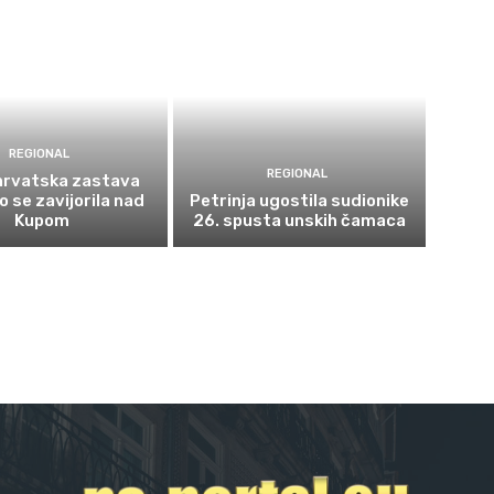
REGIONAL
REGIONAL
 hrvatska zastava
 se zavijorila nad
Petrinja ugostila sudionike
Kupom
26. spusta unskih čamaca