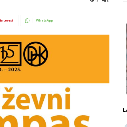
0
0
interest
WhatsApp
L