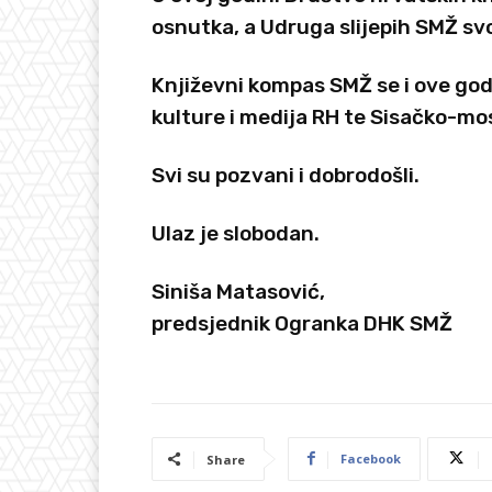
osnutka, a Udruga slijepih SMŽ svo
Književni kompas SMŽ se i ove go
kulture i medija RH te Sisačko-mo
Svi su pozvani i dobrodošli.
Ulaz je slobodan.
Siniša Matasović,
predsjednik Ogranka DHK SMŽ
Facebook
Share