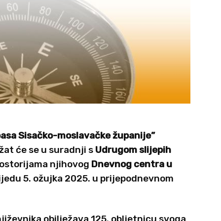
asa Sisačko-moslavačke županije”
at će se u suradnji s
Udrugom slijepih
ostorijama njihovog
Dnevnog centra u
ijedu 5. ožujka 2025. u prijepodnevnom
jiževnika obilježava 125. obljetnicu svoga