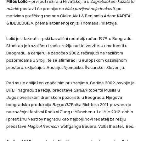
Miloš Lolić
– prvi put režira u Hrvatskoj, a u
Zagrebačkom kazalištu
mladih
postavit će premijerno
Malu povijest nejednakosti
, po
motivima grafičkog romana Claire Alet & Benjamin Adam: KAPITAL
& IDEOLOGIJA, prema istoimenoj knjizi Thomasa Pikettyja.
Lolić je istaknuti srpski kazališni redatelj, rođen 1979. u Beogradu.
Studirao je kazališnu i radio-režiju na Univerzitetu umetnosti u
Beogradu, a karijeru je započeo 2002. režirajući na različitim
pozornicama u Srbiji, te se afirmirao i u europskom kazališnom
prostoru, uključujući Austriju, Njemačku, Švicarsku i Sloveniju.
Rad mu je obilježen značajnim priznanjima. Godine 2009. osvojio je
BITEF nagradu za režiju predstave
Sanjari
Roberta Musila u
Jugoslovenskom dramskom pozorištu u Beogradu. Njegova
beogradska produkcija
Bog je DJ
Falka Richtera 2011. pozvana je
na značajni festival Radikal Jung u Münchenu. Lolić je 2012. dobio
i prestižnu Nestroy nagradu kao najbolji novi redatelj za režiju
predstave
Magic Afternoon
Wolfganga Bauera, Volkstheater, Beč.