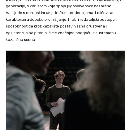
generacije, s karijerom koja spaja jugoslavensko kazališno
naslijeđe s europskim umjetničkim tendencijama. Lolićev rad
karakterizira duboko promišljanje, hrabri redateljski postupci i
sposobnost da kroz kazalište postavi važna društvena i
egzistencijalna pitanja, čime značajno obogaćuje suvremenu
kazališnu scenu.