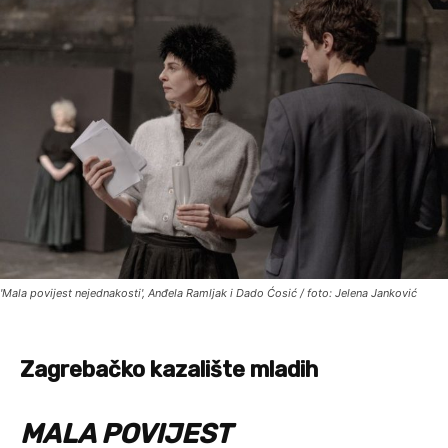
'Mala povijest nejednakosti', Anđela Ramljak i Dado Ćosić / foto: Jelena Janković
Zagrebačko kazalište mladih
MALA POVIJEST