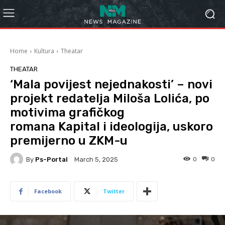
Home
Kultura
Theatar
THEATAR
‘Mala povijest nejednakosti’ – novi
projekt redatelja Miloša Lolića, po
motivima grafičkog
romana Kapital i ideologija, uskoro
premijerno u ZKM-u
By
Ps-Portal
0
0
March 5, 2025
Facebook
Twitter