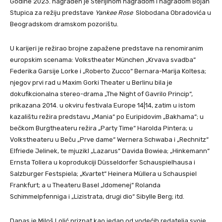
Godine 2023. nagrađen je Sterijinom nagradom i nagradom Bojan
Stupica za režiju predstave
Yankee Rose
Slobodana Obradovića u
Beogradskom dramskom pozorištu.
U karijeri je režirao brojne zapažene predstave na renomiranim
europskim scenama: Volkstheater München „Krvava svadba“
Federika Garsije Lorke i „Roberto Zucco“ Bernara-Marija Koltesa;
njegov prvi rad u Maxim Gorki Theater u Berlinu bila je
dokufikcionalna stereo-drama „The Night of Gavrilo Princip“,
prikazana 2014. u okviru festivala Europe 14|14, zatim u istom
kazalištu režira predstavu „Mania“ po Euripidovim „Bakhama“; u
bečkom Burgtheateru režira „Party Time“ Harolda Pintera; u
Volkstheateru u Beču „Prve dame“ Wernera Schwaba i „Rechnitz“
Elfriede Jelinek, te mjuzikl „Lazarus“ Davida Bowiea; „Hinkemann“
Ernsta Tollera u koprodukciji Düsseldorfer Schauspielhausa i
Salzburger Festspiela; „Kvartet“ Heinera Müllera u Schauspiel
Frankfurt; a u Theateru Basel „Idomenej“ Rolanda
Schimmelpfenniga i „Lizistrata, drugi dio“ Sibylle Berg; itd.
Danas je Miloš Lolić priznat kao jedan od vodećih redatelja svoje