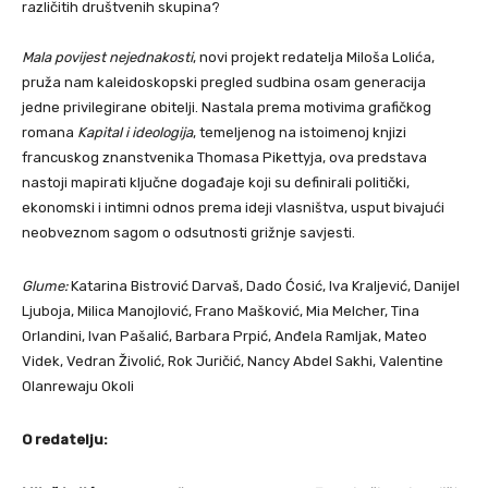
različitih društvenih skupina?
Mala povijest nejednakosti
, novi projekt redatelja Miloša Lolića,
pruža nam kaleidoskopski pregled sudbina osam generacija
jedne privilegirane obitelji. Nastala prema motivima grafičkog
romana
Kapital i ideologija
, temeljenog na istoimenoj knjizi
francuskog znanstvenika Thomasa Pikettyja, ova predstava
nastoji mapirati ključne događaje koji su definirali politički,
ekonomski i intimni odnos prema ideji vlasništva, usput bivajući
neobveznom sagom o odsutnosti grižnje savjesti.
Glume:
Katarina Bistrović Darvaš, Dado Ćosić, Iva Kraljević, Danijel
Ljuboja, Milica Manojlović, Frano Mašković, Mia Melcher, Tina
Orlandini, Ivan Pašalić, Barbara Prpić, Anđela Ramljak, Mateo
Videk, Vedran Živolić, Rok Juričić, Nancy Abdel Sakhi, Valentine
Olanrewaju Okoli
O redatelju: