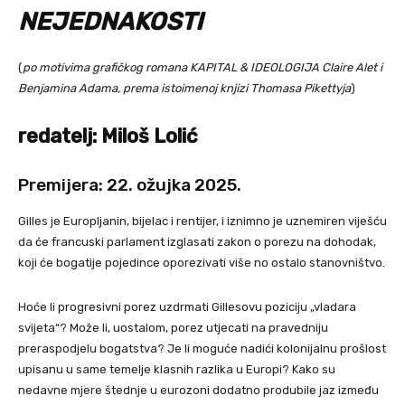
NEJEDNAKOSTI
(
po motivima grafičkog romana KAPITAL & IDEOLOGIJA Claire Alet i
Benjamina Adama, prema istoimenoj knjizi Thomasa Pikettyja
)
redatelj: Miloš Lolić
Premijera: 22. ožujka 2025.
Gilles je Europljanin, bijelac i rentijer, i iznimno je uznemiren viješću
da će francuski parlament izglasati zakon o porezu na dohodak,
koji će bogatije pojedince oporezivati više no ostalo stanovništvo.
Hoće li progresivni porez uzdrmati Gillesovu poziciju „vladara
svijeta“? Može li, uostalom, porez utjecati na pravedniju
preraspodjelu bogatstva? Je li moguće nadići kolonijalnu prošlost
upisanu u same temelje klasnih razlika u Europi? Kako su
nedavne mjere štednje u eurozoni dodatno produbile jaz između