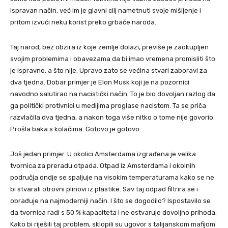
ispravan način, već im je glavni cilj nametnuti svoje mišljenje i
pritom izvući neku korist preko grbače naroda.
Taj narod, bez obzira iz koje zemlje dolazi, previše je zaokupljen
svojim problemima i obavezama da bi imao vremena promisliti što
je ispravno, a što nije. Upravo zato se većina stvari zaboravi za
dva tjedna. Dobar primjer je Elon Musk koji je na pozornici
navodno salutirao na nacistički način. To je bio dovoljan razlog da
ga politički protivnici u medijima proglase nacistom. Ta se priča
razvlačila dva tjedna, a nakon toga više nitko o tome nije govorio.
Prošla baka s kolačima. Gotovo je gotovo.
Još jedan primjer. U okolici Amsterdama izgrađena je velika
tvornica za preradu otpada. Otpad iz Amsterdama i okolnih
područja ondje se spaljuje na visokim temperaturama kako se ne
bi stvarali otrovni plinovi iz plastike. Sav taj odpad filtrira se i
obrađuje na najmoderniji način. I što se dogodilo? Ispostavilo se
da tvornica radi s 50 % kapaciteta i ne ostvaruje dovoljno prihoda.
Kako bi riješili taj problem, sklopili su ugovor s talijanskom mafijom