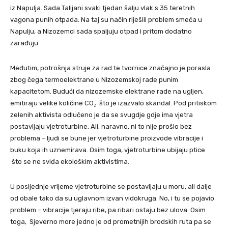
iz Napulja. Sada Talijani svaki tjedan šalju vlak s 35 teretnih
vagona punih otpada. Na taj su način riješili problem smeća u
Napulju, a Nizozemci sada spaljuju otpad i pritom dodatno
zarađuju.
Međutim, potrošnja struje za rad te tvornice značajno je porasla
zbog čega termoelektrane u Nizozemskoj rade punim
kapacitetom. Budući da nizozemske elektrane rade na ugljen,
emitiraju velike količine CO₂ što je izazvalo skandal. Pod pritiskom
zelenih aktivista odlučeno je da se svugdje gdje ima vjetra
postavljaju vjetroturbine. Ali, naravno, ni to nije prošlo bez
problema – ljudi se bune jer vjetroturbine proizvode vibracije i
buku koja ih uznemirava. Osim toga, vjetroturbine ubijaju ptice
što se ne sviđa ekološkim aktivistima.
U posljednje vrijeme vjetroturbine se postavljaju u moru, ali dalje
od obale tako da su uglavnom izvan vidokruga. No, i tu se pojavio
problem – vibracije tjeraju ribe, pa ribari ostaju bez ulova. Osim
toga, Sjeverno more jedno je od prometnijih brodskih ruta pa se