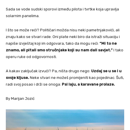
Sada se vode sudski sporovi između pilota i tvrtke koja upravlja
solarnim panelima.
I što se može reći? Političari možda nisu neki pametnjakovići, ali
znaju kako se stvari rade. Oni plate neki biro da istraži situaciju i
napiše izvještaj koji im odgovara, tako da mogu reći:
“Mi to ne
znamo, ali pitali smo stručnjake koji su nam dali savjet.”
I tako
operu ruke od odgovornosti.
A kakav zaključak izvući? Pa, ništa drugo nego:
Uzdaj se u se i u
svoje kljuse.
Neke stvari ne možeš promijeniti kao pojedinac. Šuti,
radi svoj posao i drži se onoga:
Psi laju, a karavane prolaze.
By Marijan Jozić