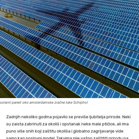
solarni paneli oko amsterdamske zračne luke Schiphol
Zadnjih nekoliko godina pojavilo se previše ljubitelja prirode. Neki
su zaista zabrinuti za okoliš i opstanak neke male ptičice, ali ima
puno više onih koji zaštitu okoliša i globalno zagrijavanje vide
samo kao poslovni model. Takvima nije važno zaštititi prirodu na