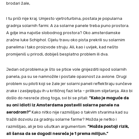
brodari žale,
I tu priči nije kraj. Umjesto vjetroturbina, postala je popularna
gradnja solarnih farmi. A za solarne panele treba puno prostora.
A gdje ima najviše slobodnog prostora? Oko amsterdamske
zračne luke Schiphol. Cijelu travu oko pista prekrili su solarnim
panelima i tako proizvode struju. Ali, kao i uvijek, kad nešto
promijeniš u prirodi, dobiješ besplatno problem ili dva.
Jedan od problema je što se ptice vole gnijezditi ispod solarnih
panela, pa su se namnožile i postale opasnost za avione. Drugi
problem su piloti koji se žale jer solarni paneli reflektiraju sunčeve
zrake i zasljepljuju ih u kritičnoj fazi leta – prilikom slijetanja. Ako bi
došlo do nesreće zbog toga, svi bi se pitali:
“Kako je moguće da
su oni idioti iz Amsterdama postavili solarne panele na
aerodrom?”
Kako nitko nije razmišljao o takvim stvarima kad su
tražili dozvolu za gradnju solarne farme? Možda je netko i
razmišljao, ali je bio ušutkan argumentom:
“Možda postoji rizik,
ali šansa da se dogodi nesreća je 1 prema milijun.”