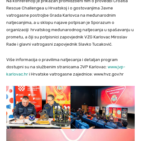
Na konferenciji je prikazan promidžbeni film o provedbi Croatia
Rescue Challengea u Hrvatskoj i o gostovanjima Javne
vatrogasne postrojbe Grada Karlovca na međunarodnim
natjecanjima, a u sklopu najave potpisan je Sporazum o
organizaciji hrvatskog međunarodnog natjecanja u spašavanju u
prometu, a čiji su potpisnici zapovjednik VZG Karlovac Miroslav
Rade i glavni vatrogasni zapovjednik Slavko Tucaković.
Više informacija o pravilima natjecanja i detaljan program
dostupni su na službenim stranicama JVP Karlovac:
www.jvp-
karlovac.hr
i Hrvatske vatrogasne zajednice: www.hvz.gov.hr