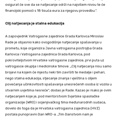
osigurat će sve da se natjecanje održi na najvišem nivou te će
financijski pomoći s 18 tisuća eura za njegovu provedbu.“.
Cilj natjecanja je stalna edukacija
A zapovjednik Vatrogasne zajednice Grada Karlovca Miroslav
Rade je objasnio kako ovogodišnje natjecanje spašavanja u
prometu, koje organizira Javna vatrogasna postrojba Grada
Karlovca i Vatrogasna zajednica Grada Karlovca, pod
pokroviteljstvom Hrvatske vatrogasne zajednice, prvi puta uz
vatrogasce okuplja i medicinske timove. „Cilj natjecanja nisu samo
brojevi na kojem će mjestu neki tim završiti te medalje i pehari,
nego stalna edukacija, stjecanje znanja i vještina s ciljem
povećanja učinkovitosti spašavanja unesrećenih osoba iz vozila u
stvarnim uvjetima nesreće“, dodao je Rade. Kazao je i kako je ovim
natjecanjem koje je, pod mentorstvom Svjetske spasilačke
organizacije (WRO) i ocjenjivačkog tima međunarodnih sudaca,
dovelo do toga da je Hrvatska vatrogasna zajednica (HVZ)
postala punopravni član WRO-a. „Tim članstvom nam je