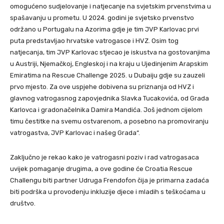
omogućeno sudjelovanje i natjecanje na svjetskim prvenstvima u
spašavanju u prometu. U 2024. godini je svjetsko prvenstvo
održano u Portugalu na Azorima gdje je tim JVP Karlovac prvi
puta predstavljao hrvatske vatrogasce i HVZ. Osim tog
natjecanja, tim JVP Karlovac stjecao je iskustva na gostovanjima
u Austriji, Njemačkoj, Engleskoj i na kraju u Ujedinjenim Arapskim
Emiratima na Rescue Challenge 2025. u Dubaiju gdje su zauzeli
prvo mjesto. Za ove uspjehe dobivena su priznanja od HVZ i
glavnog vatrogasnog zapovjednika Slavka Tucakovića, od Grada
Karlovca i gradonačelnika Damira Mandića. Još jednom cijelom
timu čestitke na svemu ostvarenom, a posebno na promoviranju
vatrogastva, JVP Karlovac i našeg Grada“.
Zaključno je rekao kako je vatrogasni poziv i rad vatrogasaca
uvijek pomaganje drugima, a ove godine će Croatia Rescue
Challengu biti partner Udruga Frendofon čija je primarna zadaća
biti podrška u provođenju inkluzije djece i mladih s teškoćama u
društvo.