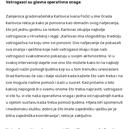
Vatrogasci su glavna operativna snaga
Zamjenica gradonačelnika Karlovca Ivana Fočić u ime Grada
Karlovca rekla je kako je ponosna kao domaćin ovog natjecanja,
što još jednu godinu za redom, Karlovac okuplja najbolje
vatrogasce u Hrvatskoj i regiji. „Karlovac ima stogodišnju tradiciju
vatrogastva na koju smo svi ponosni. Ovo natjecanje će pokazati
sva znanja i vještine koje naši vatrogasci imaju i koje naši
vatrogasci svakodnevno pokazuju u svojim aktivnostima. Vi u
svakoj intervenciji dajete sve ono što možete kako bi na najbolji
mogući način pomogli ljudima koji su u tom trenutku unesrećeni.
Grad Karlovac će vas i dalje slušati kada kažete što vam treba i na
sve moguće načine pomoći i izaći u susret. Kad pričamo o bilo
kakvoj nepogodi ili o svemu onome što treba napraviti, vatrogasci
vi ste tu, vi ste naša operativna snaga i jedna od najvažnijih karika
u cijelom sustavu kada treba pomoći ljudima. Htjela bih spomenuti
i medicinsku službu, dobro je što imate zajedničku vježbu jer je
bitna zajednička koordinacija“, rekla je zaključno.