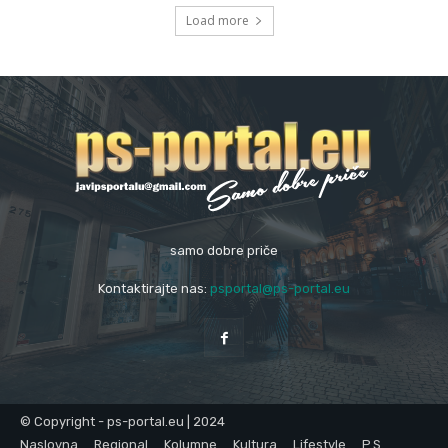
Load more
samo dobre priče
Kontaktirajte nas:
psportal@ps-portal.eu
© Copyright - ps-portal.eu | 2024
Naslovna
Regional
Kolumne
Kultura
Lifestyle
P.S.