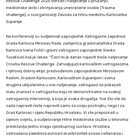
Rescue Challenge 2025 održati i natjecanje u pružanju
medicinske skrbi i zbrinjavanja unesrećene osobe (Trauma
challenge), u suorganizaciji Zavoda za hitnu medicinu Karlovačke
županije.
Na konferenciji su sudjelovali zapovjednik Vatrogasne zajednice
Grada Karlovca Miroslav Rade, zamjenica gradonačelnika Grada
Karlovca Ivana Fočić i glavni vatrogasni zapovjednik Slavko
Tucaković koji je rekao: “Čast mi je danas najaviti treće natjecanje
Croatia Rescue Challenge. Zahvaljujući karlovačkim vatrogascima
i njihovoj dobroj ekipi, predvođenom zapovjednikom Miroslavom
Radom, Gradom Karlovcem, Karlovačkom županijom i svima
drugima uključenima u ovo natjecanje, vatrogasci će pokazati
malu znanost o vatrogastvu koju mi demonstriramo na svakoj
vatrogasnoj intervenciji, a koja je svaka drugačija. Sve što ste do
sada napravili niste napravili samo za svoju postrojbu, nego i za
Grad Karlovac i cijelu Republiku Hrvatsku. Vi ste prepoznati u
cijelom svijetu, a sudjelovanje Hitne medicinske službe u timovima
predstavlja jednu snagu cjelokupnog sustava. Hrvatska
vatrogasna zajednica ponosni je pokrovitelj ovoga natjecanja i