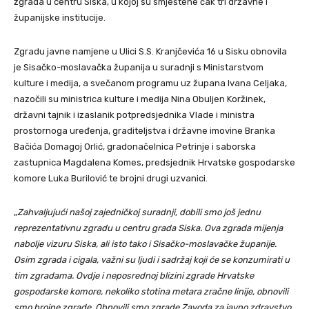
zgrada u centru Siska, u kojoj su smještene čak tri državne i
županijske institucije.
Zgradu javne namjene u Ulici S.S. Kranjčevića 16 u Sisku obnovila
je Sisačko-moslavačka županija u suradnji s Ministarstvom
kulture i medija, a svečanom programu uz župana Ivana Celjaka,
nazočili su ministrica kulture i medija Nina Obuljen Koržinek,
državni tajnik i izaslanik potpredsjednika Vlade i ministra
prostornoga uređenja, graditeljstva i državne imovine Branka
Bačića Domagoj Orlić, gradonačelnica Petrinje i saborska
zastupnica Magdalena Komes, predsjednik Hrvatske gospodarske
komore Luka Burilović te brojni drugi uzvanici.
„
Zahvaljujući našoj zajedničkoj suradnji, dobili smo još jednu
reprezentativnu zgradu u centru grada Siska. Ova zgrada mijenja
nabolje vizuru Siska, ali isto tako i Sisačko-moslavačke županije.
Osim zgrada i cigala, važni su ljudi i sadržaj koji će se konzumirati u
tim zgradama. Ovdje i neposrednoj blizini zgrade Hrvatske
gospodarske komore, nekoliko stotina metara zračne linije, obnovili
smo brojne zgrade. Obnovili smo zgrade Zavoda za javno zdravstvo,