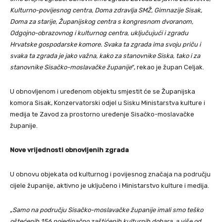
Kulturno-povijesnog centra, Doma zdravlja SMŽ, Gimnazije Sisak,
Doma za starije, Županijskog centra s kongresnom dvoranom,
Odgojno-obrazovnog i kulturnog centra, uključujući i zgradu
Hrvatske gospodarske komore. Svaka ta zgrada ima svoju priču i
svaka ta zgrada je jako važna, kako za stanovnike Siska, tako i za
stanovnike Sisačko-moslavačke županije
“, rekao je župan Celjak.
U obnovljenom i uređenom objektu smjestit će se Županijska
komora Sisak, Konzervatorski odjel u Sisku Ministarstva kulture i
medija te Zavod za prostorno uređenje Sisačko-moslavačke
županije.
Nove vrijednosti obnovljenih zgrada
U obnovu objekata od kulturnog i povijesnog značaja na području
cijele županije, aktivno je uključeno i Ministarstvo kulture i medija.
„
Samo na području Sisačko-moslavačke županije imali smo teško
oštećenih 156 pojedinačno zaštićenih kulturnih dobara, a više od