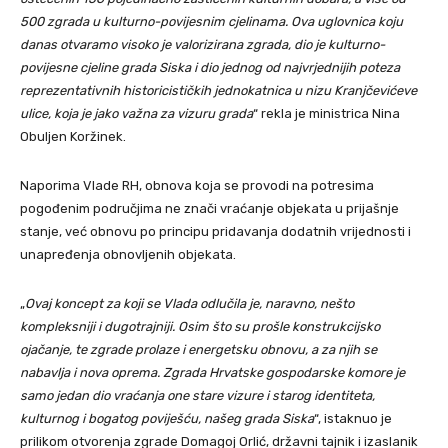
500 zgrada u kulturno-povijesnim cjelinama. Ova uglovnica koju
danas otvaramo visoko je valorizirana zgrada, dio je kulturno-
povijesne cjeline grada Siska i dio jednog od najvrjednijih poteza
reprezentativnih historicističkih jednokatnica u nizu Kranjčevićeve
ulice, koja je jako važna za vizuru grada
“ rekla je ministrica Nina
Obuljen Koržinek.
Naporima Vlade RH, obnova koja se provodi na potresima
pogođenim područjima ne znači vraćanje objekata u prijašnje
stanje, već obnovu po principu pridavanja dodatnih vrijednosti i
unapređenja obnovljenih objekata.
„
Ovaj koncept za koji se Vlada odlučila je, naravno, nešto
kompleksniji i dugotrajniji. Osim što su prošle konstrukcijsko
ojačanje, te zgrade prolaze i energetsku obnovu, a za njih se
nabavlja i nova oprema. Zgrada Hrvatske gospodarske komore je
samo jedan dio vraćanja one stare vizure i starog identiteta,
kulturnog i bogatog poviješću, našeg grada Siska
“, istaknuo je
prilikom otvorenja zgrade Domagoj Orlić, državni tajnik i izaslanik