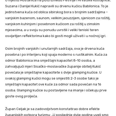
U mjestu Moštanica na putu između Petrinje i Hrvatske Kostajnice,
Suzana i Danijel Kukić napravili su drvenu kućicu Babilonica. To je
jedinstvena kuća od oblica sibirskog bora s brojnim sadržajima –
vanjskim bazenom, saunom, velikim jacuzzijem, sjenicom za roštilj,
vanjskom kuhinjom i posebnom kućicom za roštilj u zimskim
mjesecima, a u svoju su ponudu uvrstili i veliki teniski teren
osvijetljen reflektorima kako bi gosti mogli uživati i u noćnoj igri.
Osim brojnih vanjskih i unutarnjih sadržaja, ova je drvena kuća
posebna i po interijeru koji spaja moderno s rustikalnim. Kuća za
odmor Babilonica ima smještajni kapacitet 8-10 osoba, a
zahvaljujući mjeri Sisačko-moslavačke županije obitelj Kukić
povećala je smještajne kapacitete s dvije glamping kućice. U
svakoj glamping kućici mogu se smjestiti 2-3 osobe tako je
smještajni kapacitet ove kuće za odmor sada povećan na 16
osoba. Glamping kućice su postavljene na imanje i očekuju prve
goste ovog proljeća.
Župan Celjak je sa zadovoljstvom konstatirao dobre efekte
županijskih potpora turizmu: „U posljednje dvije godine uveli smo