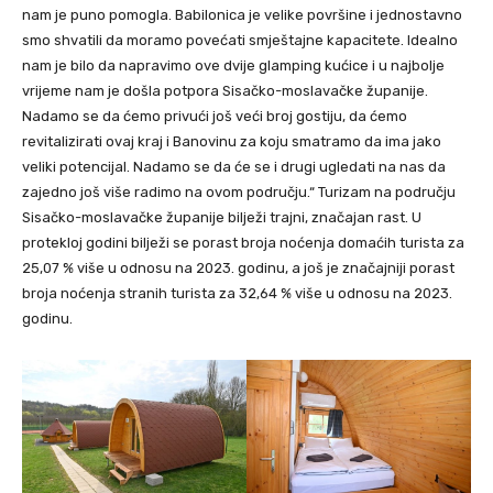
nam je puno pomogla. Babilonica je velike površine i jednostavno
smo shvatili da moramo povećati smještajne kapacitete. Idealno
nam je bilo da napravimo ove dvije glamping kućice i u najbolje
vrijeme nam je došla potpora Sisačko-moslavačke županije.
Nadamo se da ćemo privući još veći broj gostiju, da ćemo
revitalizirati ovaj kraj i Banovinu za koju smatramo da ima jako
veliki potencijal. Nadamo se da će se i drugi ugledati na nas da
zajedno još više radimo na ovom području.“ Turizam na području
Sisačko-moslavačke županije bilježi trajni, značajan rast. U
protekloj godini bilježi se porast broja noćenja domaćih turista za
25,07 % više u odnosu na 2023. godinu, a još je značajniji porast
broja noćenja stranih turista za 32,64 % više u odnosu na 2023.
godinu.