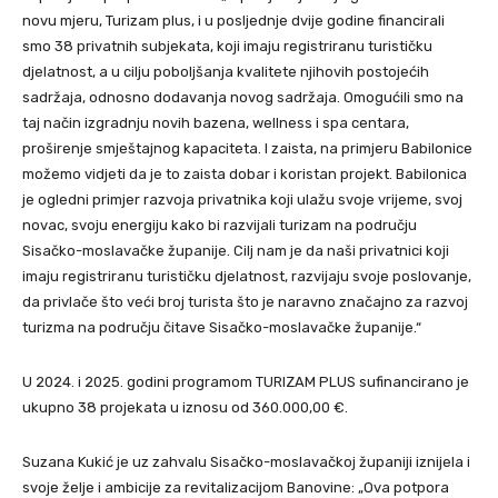
novu mjeru, Turizam plus, i u posljednje dvije godine financirali
smo 38 privatnih subjekata, koji imaju registriranu turističku
djelatnost, a u cilju poboljšanja kvalitete njihovih postojećih
sadržaja, odnosno dodavanja novog sadržaja. Omogućili smo na
taj način izgradnju novih bazena, wellness i spa centara,
proširenje smještajnog kapaciteta. I zaista, na primjeru Babilonice
možemo vidjeti da je to zaista dobar i koristan projekt. Babilonica
je ogledni primjer razvoja privatnika koji ulažu svoje vrijeme, svoj
novac, svoju energiju kako bi razvijali turizam na području
Sisačko-moslavačke županije. Cilj nam je da naši privatnici koji
imaju registriranu turističku djelatnost, razvijaju svoje poslovanje,
da privlače što veći broj turista što je naravno značajno za razvoj
turizma na području čitave Sisačko-moslavačke županije.“
U 2024. i 2025. godini programom TURIZAM PLUS sufinancirano je
ukupno 38 projekata u iznosu od 360.000,00 €.
Suzana Kukić je uz zahvalu Sisačko-moslavačkoj županiji iznijela i
svoje želje i ambicije za revitalizacijom Banovine: „Ova potpora