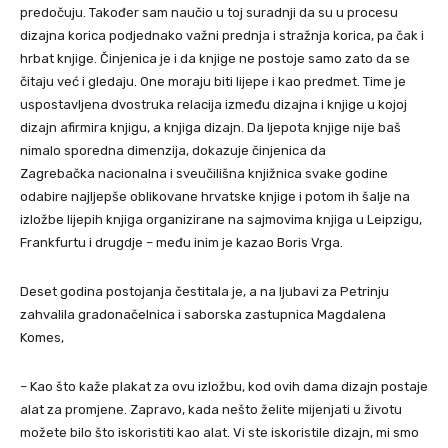
predočuju. Također sam naučio u toj suradnji da su u procesu
dizajna korica podjednako važni prednja i stražnja korica, pa čak i
hrbat knjige. Činjenica je i da knjige ne postoje samo zato da se
čitaju već i gledaju. One moraju biti lijepe i kao predmet. Time je
uspostavljena dvostruka relacija između dizajna i knjige u kojoj
dizajn afirmira knjigu, a knjiga dizajn. Da ljepota knjige nije baš
nimalo sporedna dimenzija, dokazuje činjenica da
Zagrebačka nacionalna i sveučilišna knjižnica svake godine
odabire najljepše oblikovane hrvatske knjige i potom ih šalje na
izložbe lijepih knjiga organizirane na sajmovima knjiga u Leipzigu,
Frankfurtu i drugdje – među inim je kazao Boris Vrga.
Deset godina postojanja čestitala je, a na ljubavi za Petrinju
zahvalila gradonačelnica i saborska zastupnica Magdalena
Komes,
– Kao što kaže plakat za ovu izložbu, kod ovih dama dizajn postaje
alat za promjene. Zapravo, kada nešto želite mijenjati u životu
možete bilo što iskoristiti kao alat. Vi ste iskoristile dizajn, mi smo