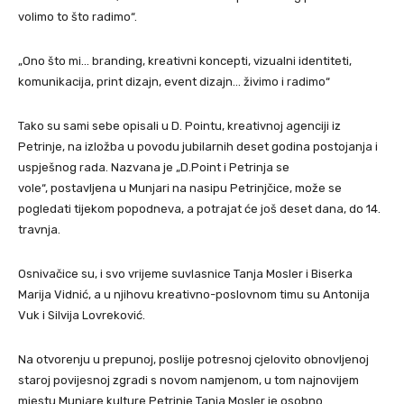
volimo to što radimo“.
„Ono što mi… branding, kreativni koncepti, vizualni identiteti,
komunikacija, print dizajn, event dizajn… živimo i radimo“
Tako su sami sebe opisali u D. Pointu, kreativnoj agenciji iz
Petrinje, na izložba u povodu jubilarnih deset godina postojanja i
uspješnog rada. Nazvana je „D.Point i Petrinja se
vole“, postavljena u Munjari na nasipu Petrinjčice, može se
pogledati tijekom popodneva, a potrajat će još deset dana, do 14.
travnja.
Osnivačice su, i svo vrijeme suvlasnice Tanja Mosler i Biserka
Marija Vidnić, a u njihovu kreativno-poslovnom timu su Antonija
Vuk i Silvija Lovreković.
Na otvorenju u prepunoj, poslije potresnoj cjelovito obnovljenoj
staroj povijesnoj zgradi s novom namjenom, u tom najnovijem
mjestu Munjare kulture Petrinje Tanja Mosler je osobno