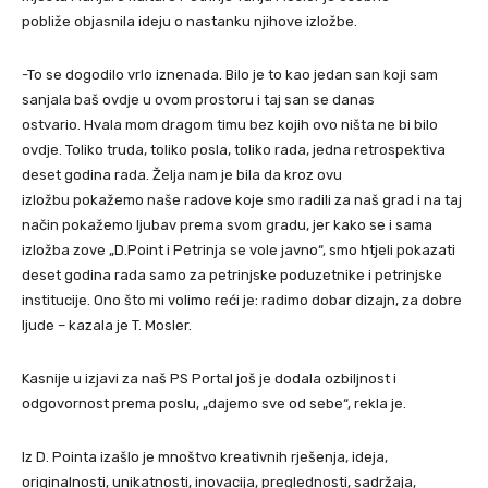
pobliže objasnila ideju o nastanku njihove izložbe.
-To se dogodilo vrlo iznenada. Bilo je to kao jedan san koji sam
sanjala baš ovdje u ovom prostoru i taj san se danas
ostvario. Hvala mom dragom timu bez kojih ovo ništa ne bi bilo
ovdje. Toliko truda, toliko posla, toliko rada, jedna retrospektiva
deset godina rada. Želja nam je bila da kroz ovu
izložbu pokažemo naše radove koje smo radili za naš grad i na taj
način pokažemo ljubav prema svom gradu, jer kako se i sama
izložba zove „D.Point i Petrinja se vole javno“, smo htjeli pokazati
deset godina rada samo za petrinjske poduzetnike i petrinjske
institucije. Ono što mi volimo reći je: radimo dobar dizajn, za dobre
ljude – kazala je T. Mosler.
Kasnije u izjavi za naš PS Portal još je dodala ozbiljnost i
odgovornost prema poslu, „dajemo sve od sebe“, rekla je.
Iz D. Pointa izašlo je mnoštvo kreativnih rješenja, ideja,
originalnosti, unikatnosti, inovacija, preglednosti, sadržaja,