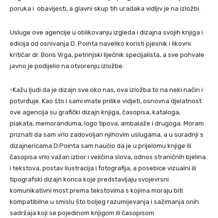
poruka i obavijesti, a glavni skup tih uradaka vidljiv je na izložbi.
Usluge ove agencije u oblikovanju izgleda i dizajna svojih knjiga i
edicija od osnivanja D. Pointa naveliko koristi pjesnik i likovni
kritičar dr. Boris Vrga, petrinjski liječnik specijalista, a sve pohvale
javno je podijelio na otvorenju izložbe.
-Kažu ljudi da je dizajn sve oko nas, ova izložba to na neki način i
potvrđuje. Kao što i sami imate prilike vidjeti, osnovna djelatnost
ove agencija su grafički dizajn knjiga, časopisa, kataloga,
plakata, memoranduma, logo tipova, ambalaže i drugoga. Moram
priznati da sam vrlo zadovoljan njihovim uslugama, a u suradnji s
dizajnericama D.Pointa sam naučio da je u prijelomu knjige ili
časopisa vrlo važan izbor i veličina slova, odnos straničnih bjelina
i tekstova, postav ilustracija i fotografija, a posebice vizualni ili
tipografski dizajn korica koje predstavljaju svojevrsni
komunikativni most prema tekstovima s kojima moraju biti
kompatibilne u smislu što boljeg razumijevanja i sažimanja onih
sadržaja koji se pojedinom knjigom ili časopisom