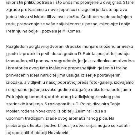
iskoristili priliku potresa i isto unosimo promjene u ovaj grad. Stare
zgrade pretvaramo u nove ljepotice i drago mi je da ste upravo
jednu takvu vi iskoristili za ovu izložbu. Čestitam na dosadašnjem
radu, prepoznaje se vaša zaljubljenost u posao, mijenjajte i dalje
Petrinju na bolje – pozvala je M. Komes.
Razgledom po glavnoj dvorani Gradske munjare izloženu arhivsku
građu iz proteklih prvih deset godina D. Pointa, posjetitelj ostaje
iznenađen, ali i ponosan sugrađanin, jer je iz radionice umotvorina
i kreatorica ovog tima izašlo niz prepoznatljivih rješenja i trajno
prihvaćenih ideja naručiteljima usluga. Iz serije postavljenih
izložaka, a vidljivih u našoj popratnoj press foto-galeriji, izdvajamo
i originalno rješenje svake godine drugačije etikete na buteljama
Petrinjskog bermeta, autohtonog tradicijskog zimskog pića
starinskih korijenja. S razlogom ih iz D. Point, dizajnira Tanja
Mosler, rođena Novaković, iz obitelji Želimira i Ruže s
upornom tradicijom izrade ovog aromatiziranog pića. Na
prebiranju utisaka i podvorbi poslije otvorenja, mogao se kušati i
taj specijalitet obitelji Novaković.