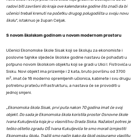
radovi biti završeni do kraja ove kalendarske godine što znači da bi
učenici trebali krenuti na početku drugog polugodišta u svoju novu
školu
“, istaknuo je župan Celjak.
S novom školskom godinom u novom modernom prostoru
Učenici Ekonomske škole Sisak koji se školuju za ekonomiste i
poslovne tajnike sljedeće školske godine nastavu će pohađati u
potpuno novom školskom objektu koji se gradi u Ulici I. Fistrovića u
Sisku. Novi objekt ima prizemlje i 2 kata, bruto površinu od 3700
2
m
, imat će 18 moderno opremljenih učionica, kabinete i svu drugu
potrebnu prateću infrastrukturu, a nastava će se provoditi u
jednoj smjeni.
„
Ekonomska škola Sisak, prvi puta nakon 70 godina imat će svoj
objekt. Do sada je Ekonomska škola koristila prostor Osnovne škole
Ivana Kukuljevića koja je u vlasništvu Grada Siska. Nažalost potres je
teško oštetio zgradu OŠ Ivana Kukuljevića te smo morali izmjestiti
Ekonomsku školu. Tražili smo način kako da školi osiguramo vlastitu