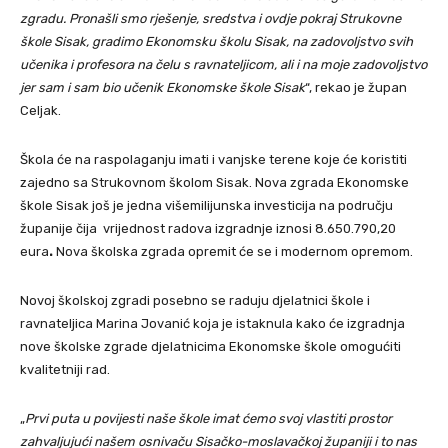
zgradu. Pronašli smo rješenje, sredstva i ovdje pokraj Strukovne
škole Sisak, gradimo Ekonomsku školu Sisak, na zadovoljstvo svih
učenika i profesora na čelu s ravnateljicom, ali i na moje zadovoljstvo
jer sam i sam bio učenik Ekonomske škole Sisak
“, rekao je župan
Celjak.
Škola će na raspolaganju imati i vanjske terene koje će koristiti
zajedno sa Strukovnom školom Sisak. Nova zgrada Ekonomske
škole Sisak još je jedna višemilijunska investicija na području
županije čija vrijednost radova izgradnje iznosi 8.650.790,20
eura
.
Nova školska zgrada opremit će se i modernom opremom.
Novoj školskoj zgradi posebno se raduju djelatnici škole i
ravnateljica Marina Jovanić koja je istaknula kako će izgradnja
nove školske zgrade djelatnicima Ekonomske škole omogućiti
kvalitetniji rad.
„
Prvi puta u povijesti naše škole imat ćemo svoj vlastiti prostor
zahvaljujući našem osnivaču Sisačko-moslavačkoj županiji i to nas