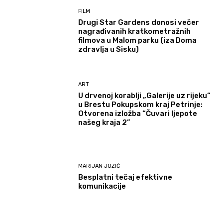
FILM
Drugi Star Gardens donosi večer
nagrađivanih kratkometražnih
filmova u Malom parku (iza Doma
zdravlja u Sisku)
ART
U drvenoj korablji „Galerije uz rijeku“
u Brestu Pokupskom kraj Petrinje:
Otvorena izložba “Čuvari ljepote
našeg kraja 2”
MARIJAN JOZIĆ
Besplatni tečaj efektivne
komunikacije