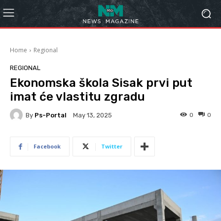
Home
Regional
REGIONAL
Ekonomska škola Sisak prvi put
imat će vlastitu zgradu
By
Ps-Portal
0
0
May 13, 2025
Facebook
Twitter