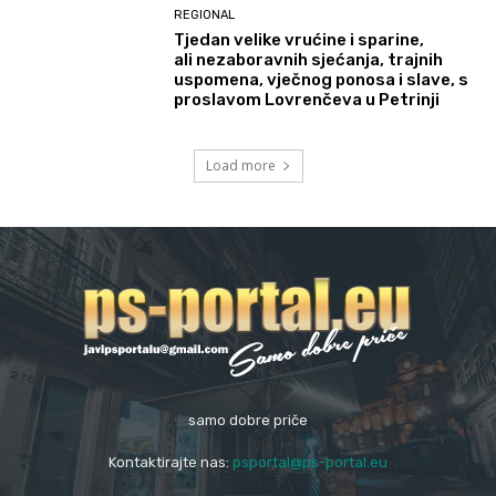
REGIONAL
Tjedan velike vrućine i sparine,
ali nezaboravnih sjećanja, trajnih
uspomena, vječnog ponosa i slave, s
proslavom Lovrenčeva u Petrinji
Load more
samo dobre priče
Kontaktirajte nas:
psportal@ps-portal.eu