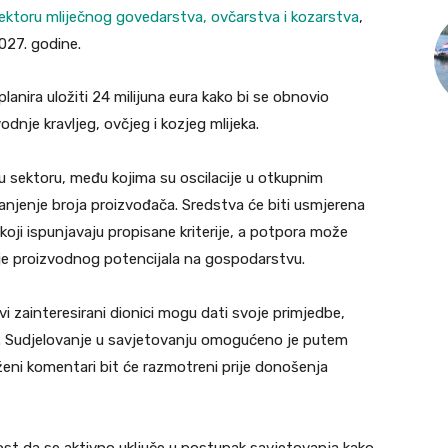
ektoru mliječnog govedarstva, ovčarstva i kozarstva
,
2027. godine.
anira uložiti 24 milijuna eura kako bi se obnovio
dnje kravljeg, ovčjeg i kozjeg mlijeka.
 sektoru, među kojima su oscilacije u otkupnim
anjenje broja proizvođača. Sredstva će biti usmjerena
oji ispunjavaju propisane kriterije, a potpora može
je proizvodnog potencijala na gospodarstvu.
vi zainteresirani dionici mogu dati svoje primjedbe,
ik. Sudjelovanje u savjetovanju omogućeno je putem
ženi komentari bit će razmotreni prije donošenja