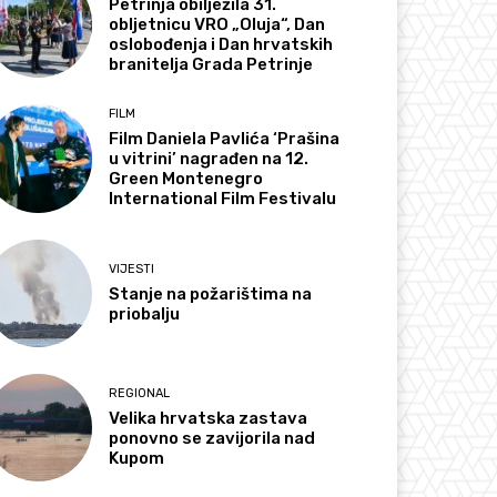
Petrinja obilježila 31.
obljetnicu VRO „Oluja“, Dan
oslobođenja i Dan hrvatskih
branitelja Grada Petrinje
FILM
Film Daniela Pavlića ‘Prašina
u vitrini’ nagrađen na 12.
Green Montenegro
International Film Festivalu
VIJESTI
Stanje na požarištima na
priobalju
REGIONAL
Velika hrvatska zastava
ponovno se zavijorila nad
Kupom