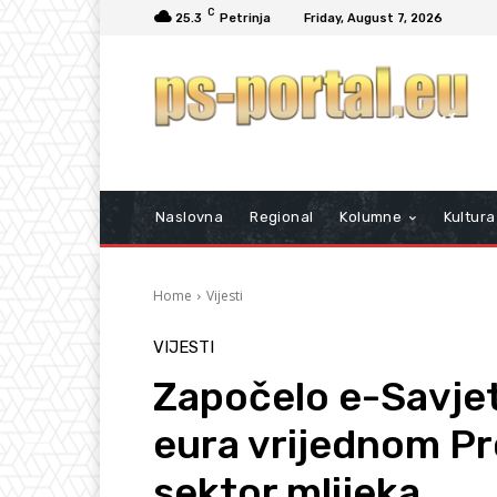
C
25.3
Petrinja
Friday, August 7, 2026
Naslovna
Regional
Kolumne
Kultura
Home
Vijesti
VIJESTI
Započelo e-Savjet
eura vrijednom P
sektor mlijeka