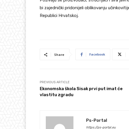
Pozivaju se proizvođači, stručnjaci i šira ja
bi zajednički pridonijeli oblikovanju učinkovi
Republici Hrvatskoj.
Facebook
Share
PREVIOUS ARTICLE
Ekonomska škola Sisak prvi put imat će
vlastitu zgradu
Ps-Portal
https://ps-portal.eu