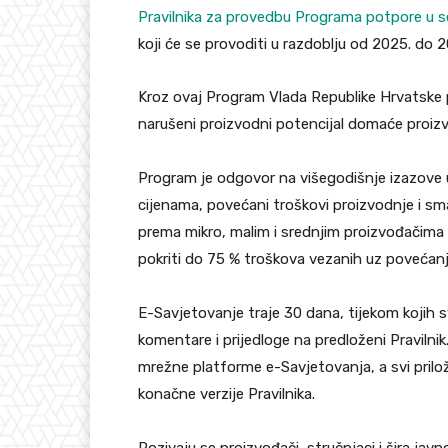
Pravilnika za provedbu Programa potpore u s
koji će se provoditi u razdoblju od 2025. do 
Kroz ovaj Program Vlada Republike Hrvatske pl
narušeni proizvodni potencijal domaće proizvo
Program je odgovor na višegodišnje izazove u
cijenama, povećani troškovi proizvodnje i sm
prema mikro, malim i srednjim proizvođačima k
pokriti do 75 % troškova vezanih uz povećan
E-Savjetovanje traje 30 dana, tijekom kojih s
komentare i prijedloge na predloženi Praviln
mrežne platforme e-Savjetovanja, a svi prilo
konačne verzije Pravilnika.