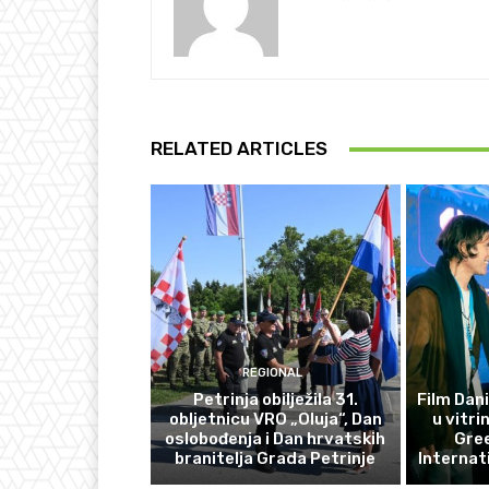
RELATED ARTICLES
REGIONAL
Petrinja obilježila 31.
Film Dani
obljetnicu VRO „Oluja“, Dan
u vitri
oslobođenja i Dan hrvatskih
Gre
branitelja Grada Petrinje
Internat