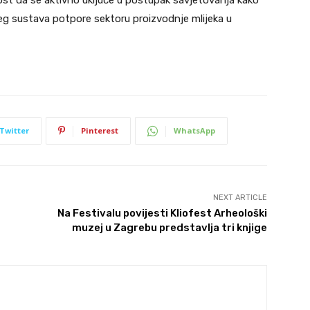
vnost da se aktivno uključe u postupak savjetovanja kako
tijeg sustava potpore sektoru proizvodnje mlijeka u
Twitter
Pinterest
WhatsApp
NEXT ARTICLE
Na Festivalu povijesti Kliofest Arheološki
muzej u Zagrebu predstavlja tri knjige