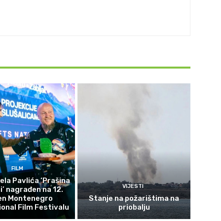
FILM
ela Pavlića ‘Prašina
VIJESTI
ni’ nagrađen na 12.
en Montenegro
Stanje na požarištima na
ional Film Festivalu
priobalju