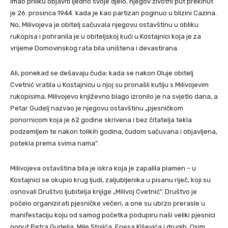
imao priliku objaviti ijedno svoje djelo, njegov životni put prekinut
je 26. prosinca 1944. kada je kao partizan poginuo u blizini Cazina.
No, Milivojeva je obitelj sačuvala njegovu ostavštinu u obliku
rukopisa i pohranila je u obiteljskoj kući u Kostajnici koja je za
vrijeme Domovinskog rata bila uništena i devastirana.
Ali, ponekad se dešavaju čuda: kada se nakon Oluje obitelj
Cvetnić vratila u Kostajnicu u njoj su pronašli kutiju s Milivojevim
rukopisima. Milivojevo književno blago izronilo je na svjetlo dana, a
Petar Gudelj nazvao je njegovu ostavštinu „pjesničkom
ponornicom koja je 62 godine skrivena i bez čitatelja tekla
podzemljem te nakon tolikih godina, čudom sačuvana i objavljena,
potekla prema svima nama“.
Milivojeva ostavština bila je iskra koja je zapalila plamen – u
Kostajnici se okupio krug ljudi, zaljubljenika u pisanu riječ, koji su
osnovali Društvo ljubitelja knjige „Milivoj Cvetnić“. Društvo je
počelo organizirati pjesničke večeri, a one su ubrzo prerasle u
manifestaciju koju od samog početka podupiru naši veliki pjesnici
poput Petra Gudelja, Mile Stojića, Enesa Kiševića i drugih. Osim