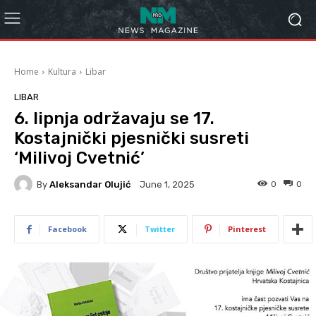
Home
Kultura
Libar
LIBAR
6. lipnja održavaju se 17.
Kostajnički pjesnički susreti
‘Milivoj Cvetnić’
By
Aleksandar Olujić
0
0
June 1, 2025
Facebook
Twitter
Pinterest