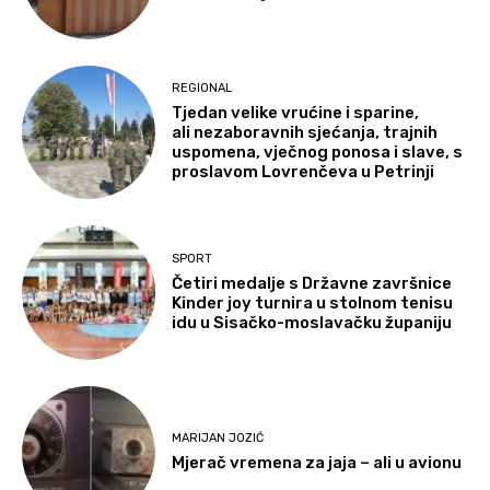
REGIONAL
Tjedan velike vrućine i sparine,
ali nezaboravnih sjećanja, trajnih
uspomena, vječnog ponosa i slave, s
proslavom Lovrenčeva u Petrinji
SPORT
Četiri medalje s Državne završnice
Kinder joy turnira u stolnom tenisu
idu u Sisačko-moslavačku županiju
MARIJAN JOZIĆ
Mjerač vremena za jaja – ali u avionu