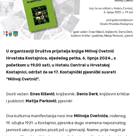
U organizaciji Društva prijatelja knjige Milivoj Cvetnić
Hrvatska Kostajnica, sljedećeg petka, 6. lipnja 2024., s
početkom u 19,00 sati, u Hotelu Central u Hrvatskoj
Kostajnici, održat će se 17. Kostajnički pjesnički susreti
“Milivoj Cvetnić”.
Gosti večeri:
Enes Kišević
, književnik;
Denis Derk
, književni kritičar
i publicist;
Matija Perković
, pjesnik!
Ova kulturna manifestacija nosi ime
Milivoja Cvetnića
, rođenog
19. ožujka 1921. u Kostajnici, pjesnika dugo vremena nepoznatog
javnosti iako je počeo pisati još u gimnaziji. Naime, prije negoli je