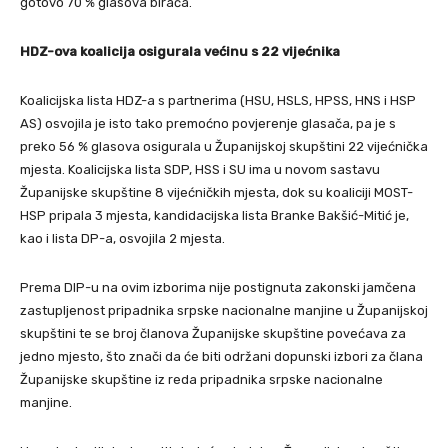
gotovo 70 % glasova birača.
HDZ-ova koalicija osigurala većinu s 22 vijećnika
Koalicijska lista HDZ-a s partnerima (HSU, HSLS, HPSS, HNS i HSP
AS) osvojila je isto tako premoćno povjerenje glasača, pa je s
preko 56 % glasova osigurala u Županijskoj skupštini 22 vijećnička
mjesta. Koalicijska lista SDP, HSS i SU ima u novom sastavu
Županijske skupštine 8 vijećničkih mjesta, dok su koaliciji MOST-
HSP pripala 3 mjesta, kandidacijska lista Branke Bakšić-Mitić je,
kao i lista DP-a, osvojila 2 mjesta.
Prema DIP-u na ovim izborima nije postignuta zakonski jamčena
zastupljenost pripadnika srpske nacionalne manjine u Županijskoj
skupštini te se broj članova Županijske skupštine povećava za
jedno mjesto, što znači da će biti održani dopunski izbori za člana
Županijske skupštine iz reda pripadnika srpske nacionalne
manjine.