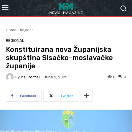
Home
Regional
REGIONAL
Konstituirana nova Županijska
skupština Sisačko-moslavačke
županije
By
Ps-Portal
0
0
June 2, 2025
Facebook
Twitter