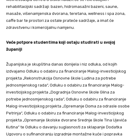
rehabilitacijski sadržaji: bazen, hidromasažni bazeni, saune,
masaže, višenamjenska dvorana, teretana, wellness i spa zona,
caffe bar te prostori za ostale prateće sadržaje, a imat će
zdravstvenu i komercijalnu namjenu.
Veće potpore studentima koji ostaju studirati u svojoj
županiji
Županijska je skupština danas donijela i niz odluka, od kojih
izdvajamo Odluku o odabiru za financiranje Malog-investicijskog
projekta „Rekonstrukcija Osnovne škole Ludina za potrebe
jednosmjenskog rada“, Odluku o odabiru za financiranje Malog-
investicijskog projekta „Dogradnja Osnovne škole Glina za
potrebe jednosmjenskog rada“, Odluku o odabiru za financiranje
Malog-investicijskog projekta „Opremanje Doma za odrasle osobe
Petrinja“, Odluku o odabiru za financiranje Malog-investicijskog
projekta „Opremanje školske dvorane Srednje škole Tina Ujevića
Kutina“ te Odluku o davanju suglasnosti za sklapanje Dodatka
Ugovoru o sufinanciranju izgradnje montažne kuće i popravka