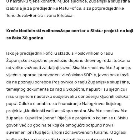
U nastavku tijeka konstituirajuće sjednice, Županijska skupština
izabrala je za predsjednika Matu Fofića, a za potpredsjednike
Tenu Jevak-Benčić i Ivana Brlečića.
Kreće Medicinski wellness&spa centar u Sisku: projekt na koji
se čeka 30 godina
Iako je predsjednik Fofić, u skladu s Poslovnikom o radu
Županijske skupštine, predložio dopunu dnevnog reda, točkama
od velike važnosti za daljnji razvoj Sisačko-moslavačke županije,
vijećnici oporbe, predvođeni vijećnicima SDP-a, javno pokazavši
da ne poznaju odredbe Poslovnika o radu Županijske skupštine,
temeljnog dokumenta za rad u Skupštini, napustili su sjednicu i
nisu u njenom nastavku sudjelovali u donošenju ključnih odluka,
poput Odluke o odabiru za financiranje Malog-investicijskog
projekta „Medicinski wellness&spa centar Sisačko-moslavačke
županije-Kupalište jodno“. Riječ je o projektu o kojem se u Sisku
govori već 30 godina te koji će omogućiti potpuno novi i
suvremeni pristup lječilišnom i zdravstvenom turizmu. U zgradi
wellness&spa centra u Sisku nalazit će se rekreacijski i