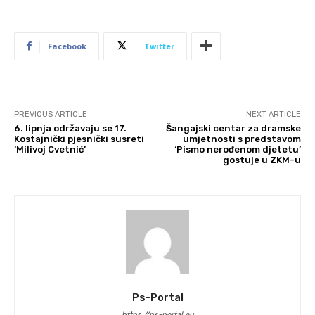
Facebook
Twitter
PREVIOUS ARTICLE
NEXT ARTICLE
6. lipnja održavaju se 17.
Šangajski centar za dramske
Kostajnički pjesnički susreti
umjetnosti s predstavom
‘Milivoj Cvetnić’
‘Pismo nerođenom djetetu’
gostuje u ZKM-u
Ps-Portal
https://ps-portal.eu