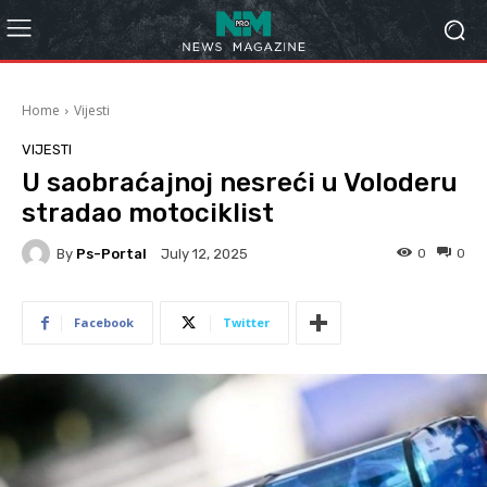
Home
Vijesti
VIJESTI
U saobraćajnoj nesreći u Voloderu
stradao motociklist
By
Ps-Portal
0
0
July 12, 2025
Facebook
Twitter