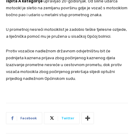
ispita A kategorije
upravljao 20-godišnjak. Od siline udarca
motocikl je sletio na zemljanu površinu gdje je vozač s motociklom
bočno pao i udario u metalni stup prometnog znaka.
U prometnoj nesreći motociklist je zadobio teške tjelesne ozljede,
a liječnička pomoć mu je pružena u sisačkoj Općoj bolnici.
Protiv vozačice nadležnom državnom odvjetništvu bit će
podnijeta kaznena prijava zbog počinjenog kaznenog djela
Izazivanje prometne nesreće u cestovnom prometu, dok protiv
vozača motocikla zbog počinjenog prekršaja slijedi optužni
prijedlog nadležnom Općinskom sudu.
Facebook
Twitter