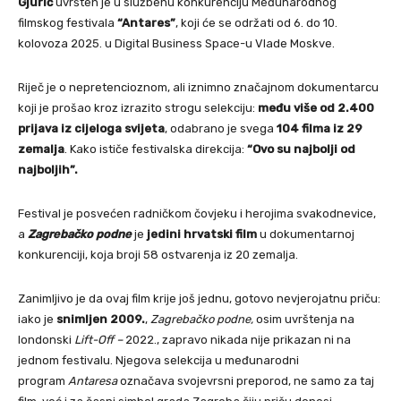
Gjurić
uvršten je u službenu konkurenciju Međunarodnog
filmskog festivala
“Antares”
, koji će se održati od 6. do 10.
kolovoza 2025. u Digital Business Space-u Vlade Moskve.
Riječ je o nepretencioznom, ali iznimno značajnom dokumentarcu
koji je prošao kroz izrazito strogu selekciju:
među
više od 2.400
prijava iz cijeloga svijeta
, odabrano je svega
104 filma iz 29
zemalja
. Kako ističe festivalska direkcija:
“Ovo su najbolji od
najboljih”.
Festival je posvećen radničkom čovjeku i herojima svakodnevice,
a
Zagrebačko podne
je
jedini hrvatski film
u dokumentarnoj
konkurenciji, koja broji 58 ostvarenja iz 20 zemalja.
Zanimljivo je da ovaj film krije još jednu, gotovo nevjerojatnu priču:
iako je
snimljen 2009.
,
Zagrebačko podne,
osim uvrštenja na
londonski
Lift-Off –
2022., zapravo nikada nije prikazan ni na
jednom festivalu. Njegova selekcija u međunarodni
program
Antaresa
označava svojevrsni preporod, ne samo za taj