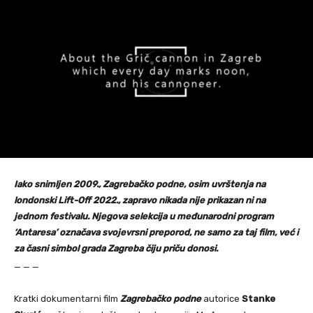
Iako snimljen 2009., Zagrebačko podne, osim uvrštenja na
londonski Lift-Off 2022., zapravo nikada nije prikazan ni na
jednom festivalu. Njegova selekcija u međunarodni program
‘Antaresa’ označava svojevrsni preporod, ne samo za taj film, već i
za časni simbol grada Zagreba čiju priču donosi.
_ _ _
Kratki dokumentarni film
Zagrebačko podne
autorice
Stanke