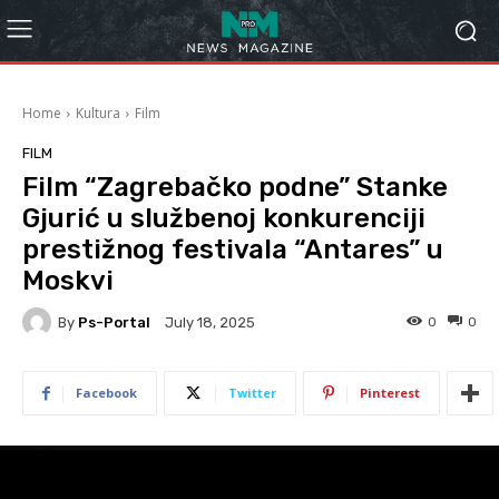
Home
Kultura
Film
FILM
Film “Zagrebačko podne” Stanke
Gjurić u službenoj konkurenciji
prestižnog festivala “Antares” u
Moskvi
By
Ps-Portal
0
0
July 18, 2025
Facebook
Twitter
Pinterest