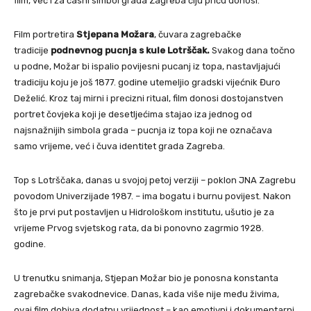
film, već i za časni simbol grada Zagreba čiju priču donosi.
Film portretira
Stjepana Možara
, čuvara zagrebačke
tradicije
podnevnog pucnja s kule Lotrščak.
Svakog dana točno
u podne, Možar bi ispalio povijesni pucanj iz topa, nastavljajući
tradiciju koju je još 1877. godine utemeljio gradski vijećnik Đuro
Deželić. Kroz taj mirni i precizni ritual, film donosi dostojanstven
portret čovjeka koji je desetljećima stajao iza jednog od
najsnažnijih simbola grada – pucnja iz topa koji ne označava
samo vrijeme, već i čuva identitet grada Zagreba.
Top s Lotrščaka, danas u svojoj petoj verziji – poklon JNA Zagrebu
povodom Univerzijade 1987. – ima bogatu i burnu povijest. Nakon
što je prvi put postavljen u Hidrološkom institutu, ušutio je za
vrijeme Prvog svjetskog rata, da bi ponovno zagrmio 1928.
godine.
U trenutku snimanja, Stjepan Možar bio je ponosna konstanta
zagrebačke svakodnevice. Danas, kada više nije među živima,
ovaj film dobiva dodatnu vrijednost – kao emotivni i dokumentarni