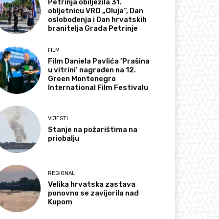
Petrinja obilježila 31.
obljetnicu VRO „Oluja“, Dan
oslobođenja i Dan hrvatskih
branitelja Grada Petrinje
FILM
Film Daniela Pavlića ‘Prašina
u vitrini’ nagrađen na 12.
Green Montenegro
International Film Festivalu
VIJESTI
Stanje na požarištima na
priobalju
REGIONAL
Velika hrvatska zastava
ponovno se zavijorila nad
Kupom