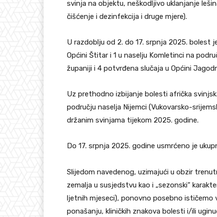
svinja na objektu, neškodljivo uklanjanje leš
čišćenje i dezinfekcija i druge mjere).
U razdoblju od 2. do 17. srpnja 2025. bolest j
Općini Štitar i 1 u naselju Komletinci na pod
županiji i 4 potvrđena slučaja u Općini Jagod
Uz prethodno izbijanje bolesti afrička svinjs
području naselja Nijemci (Vukovarsko-srijemsk
držanim svinjama tijekom 2025. godine.
Do 17. srpnja 2025. godine usmrćeno je ukupn
Slijedom navedenog, uzimajući u obzir trenut
zemalja u susjedstvu kao i „sezonski“ karakte
ljetnih mjeseci), ponovno posebno ističemo v
ponašanju, kliničkih znakova bolesti i/ili ug