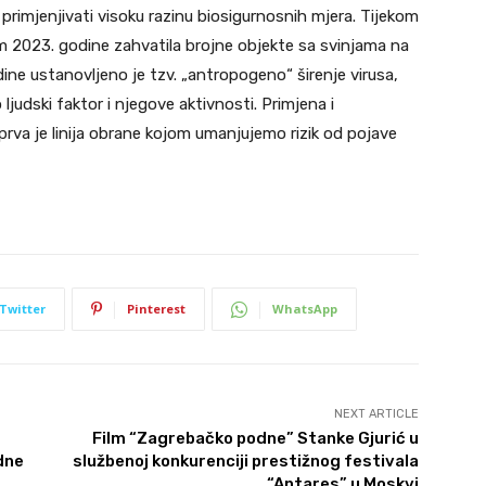
 primjenjivati visoku razinu biosigurnosnih mjera. Tijekom
kom 2023. godine zahvatila brojne objekte sa svinjama na
ine ustanovljeno je tzv. „antropogeno“ širenje virusa,
 ljudski faktor i njegove aktivnosti. Primjena i
prva je linija obrane kojom umanjujemo rizik od pojave
Twitter
Pinterest
WhatsApp
NEXT ARTICLE
Film “Zagrebačko podne” Stanke Gjurić u
dne
službenoj konkurenciji prestižnog festivala
“Antares” u Moskvi