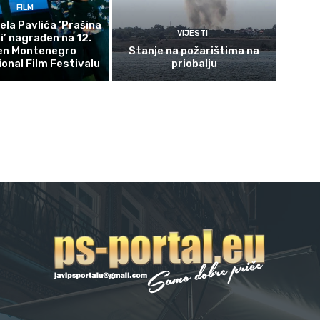
FILM
ela Pavlića ‘Prašina
VIJESTI
ni’ nagrađen na 12.
en Montenegro
Stanje na požarištima na
ional Film Festivalu
priobalju