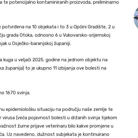
ina te potencijalno kontaminiranih proizvoda, preliminarno
e potvrđena na 10 objekata i to 3 u Općini Gradište, 2 u
ručju grada Otoka, odnosno 6 u Vukovarsko-srijemskoj
njak u Osječko-baranjskoj županiji.
ka kuga u veljači 2025. godine na jednom objektu na
a županija) to je ukupno 11 izbijanja ove bolesti na
o 1670 svinja.
nu epidemiološku situaciju na području naše zemlje te
r virusa (veća pojavnost bolesti u držanih svinja tijekom
ažnost žurne prijave veterinaru bilo kakve promjene u
inuća. Uz navedeno, dužnost subjekata je kontinuirano