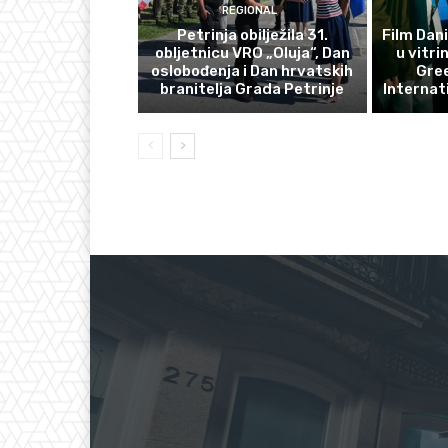
REGIONAL
Petrinja obilježila 31.
Film Dani
obljetnicu VRO „Oluja“, Dan
u vitri
oslobođenja i Dan hrvatskih
Gre
branitelja Grada Petrinje
Internat