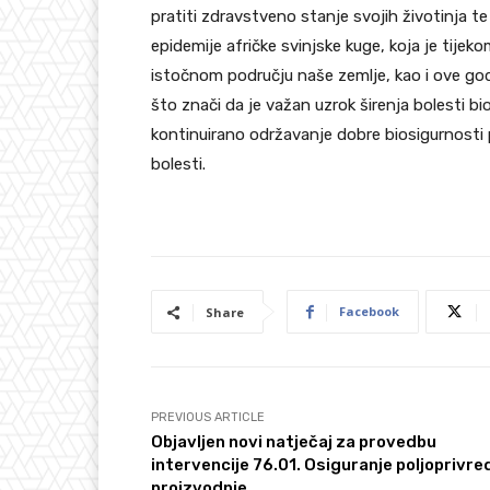
pratiti zdravstveno stanje svojih životinja te
epidemije afričke svinjske kuge, koja je tije
istočnom području naše zemlje, kao i ove god
što znači da je važan uzrok širenja bolesti bio
kontinuirano održavanje dobre biosigurnosti 
bolesti.
Facebook
Share
PREVIOUS ARTICLE
Objavljen novi natječaj za provedbu
intervencije 76.01. Osiguranje poljoprivre
proizvodnje