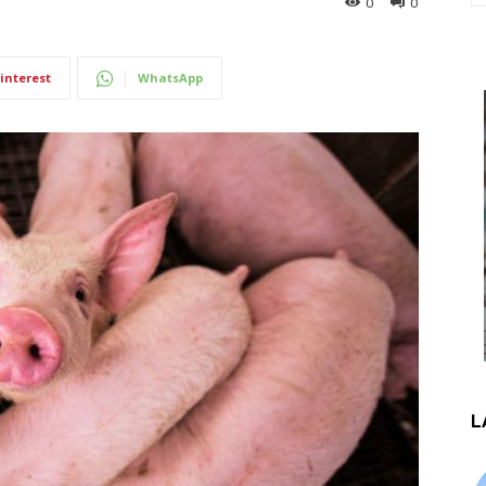
0
0
interest
WhatsApp
L